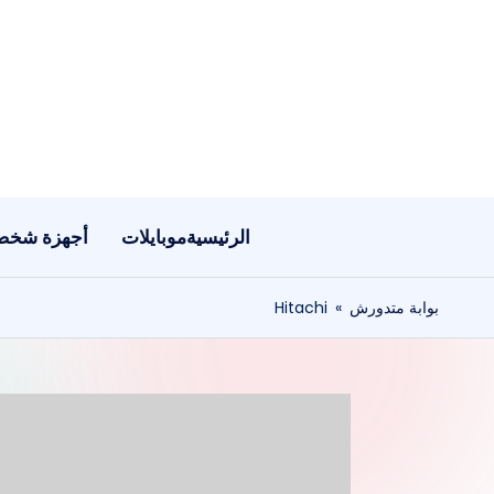
لتجاوز
لى
لمحتوى
الرئيسية
موبايلات
أجهزة شخص
بوابة متدورش
»
Hitachi