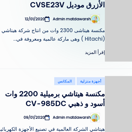
الأزرق موديل CVSE23V
12/01/2020
Admin matdawarsh
تمّ
النشر
بواسطة
مكنسة هيتاشى 2300 وات من انتاج شركة هيتاشي
(Hitachi ) وهى ماركة عالمية ومعروفة في…
إقرأ المزيد
نُشر
أجهزة منزلية
المكانس
في
مكنسة هيتاشي برميلية 2200 وات
أسود و ذهبي CV-985DC
09/01/2020
Admin matdawarsh
تمّ
النشر
بواسطة
هيتاشي الشركة العالمية في تصنيع الأجهزة الكهربائي