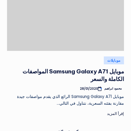
نُشر
موبايلات
في
موبايل Samsung Galaxy A71 المواصفات
الكاملة والسعر
محمود ابراهيم
28/01/2020
تمّ
النشر
موبايل Samsung Galaxy A71 الرائع الذي يقدم مواصفات جيدة
بواسطة
مقارنة بفئته السعرية، نتناول في التالي…
إقرأ المزيد