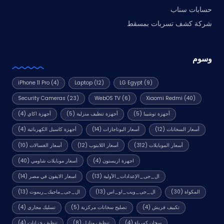
حسابات سناب
شركة كشف تسربات بمسقط
وسوم
iPhone 11 Pro
(4)
Laptop
(12)
LG Egypt
(9)
Security Cameras
(23)
WebOS TV
(6)
Xiaomi Redmi
(40)
أجهزة توشيبا
(5)
أجهزة تنظيف منزلية
(5)
أجهزة اكاي
(4)
أسعار السخانات
(12)
أسعار البوتاجازات
(14)
أجهزة كاسيل الكهربائية
(4)
أسعار الموبايلات
(312)
أسعار اللابتوب
(12)
أسعار الغسالات
(10)
اجهزة اريستون
(4)
أسعار موبايلات شاومي
(40)
ال_جى_الإعدادات_الأولية
(13)
اسعار الايفون في مصر
(14)
المكواة
(30)
ال_جى_ويب_او_اس
(13)
ال_جى_ماجيك_ريموت
(13)
تكييف فريش
(4)
تصليح سخانات مركزية
(5)
تسليك مجاري
(4)
سخان كهرباء
(4)
تنظيف منازل
(8)
تنظيف خزانات
(4)