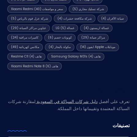
شركة تسليك مجاري
(5)
سعر و مواصفات Xiaomi Redmi
(40)
صيانة الأفران
(4)
شركة مكافحة حشرات
(4)
شركة عزل فوم بالرياض
(5)
غسالة اريستون
(4)
غسالة LG
(5)
عناوين مراكز الصيانة
(29)
مراكز صيانة
(29)
كوبونات خصم
(6)
كاميرات مراقبة
(24)
موبايلات Apple ايفون
(14)
مكواة بالبخار
(4)
مكانس كهربائية
(49)
هاتف Samsung Galaxy M31s
(4)
هاتف Realme C11
(4)
هاتف Xiaomi Redmi Note 8
(6)
مواقع صديقة
تعرف على أفضل
دليل شركات السباكة في السعودية
لمقارنة شركات
السباكة المعتمدة وتقييماتها داخل المملكة.
تصنيفات