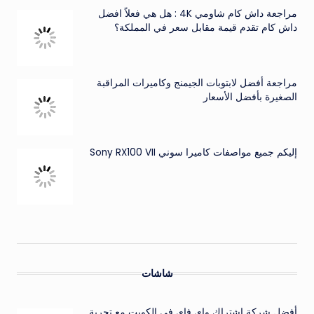
مراجعة داش كام شاومي 4K : هل هي فعلاً افضل
داش كام تقدم قيمة مقابل سعر في المملكة؟
مراجعة أفضل لابتوبات الجيمنج وكاميرات المراقبة
الصغيرة بأفضل الأسعار
إليكم جميع مواصفات كاميرا سوني Sony RX100 VII
شاشات
أفضل شركة اشتراك واي فاي في الكويت مع تجربة