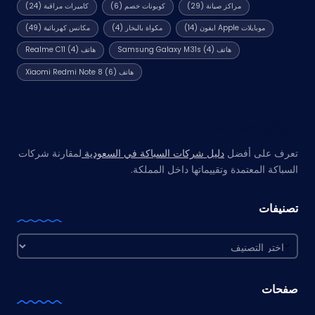
مراكز صيانة
(29)
كوبونات خصم
(6)
كاميرات مراقبة
(24)
موبايلات Apple ايفون
(14)
مكواة بالبخار
(4)
مكانس كهربائية
(49)
هاتف Samsung Galaxy M31s
(4)
هاتف Realme C11
(4)
هاتف Xiaomi Redmi Note 8
(6)
مواقع صديقة
تعرف على أفضل
دليل شركات السباكة في السعودية
لمقارنة شركات
السباكة المعتمدة وتقييماتها داخل المملكة.
تصنيفات
تصنيفات
صفحات