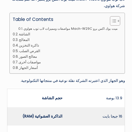
شركة هواوي،
Table of Contents
مواصفات ومميزات لاب توب هواوي Mach-W29C ميت بوك اكس برو
الشاشة
المعالج
ذاكرة التخزين
القرص الصلب
معالج الصور
مواصفات أخرى
أسعار الجهاز
وهو الجهاز الذي اعتبرته الشركة نقلة نوعية في منتجاتها التكنولوجية.
13.9 بوصة
حجم الشاشة
16 جيجا بايت
الذاكرة العشوائية
(RAM)