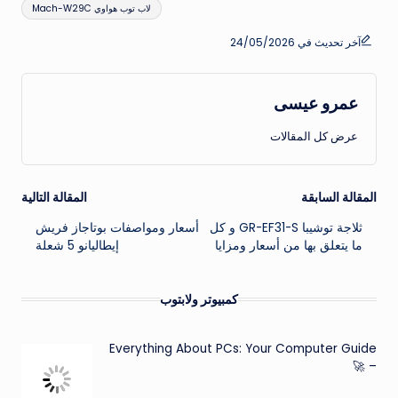
لاب توب هواوي Mach-W29C
آخر تحديث في 24/05/2026
عمرو عيسى
عرض كل المقالات
تصفّح
المقالة السابقة
المقالة التالية
ثلاجة توشيبا GR-EF31-S و كل
أسعار ومواصفات بوتاجاز فريش
المقالات
ما يتعلق بها من أسعار ومزايا
إيطاليانو 5 شعلة
كمبيوتر ولابتوب
Everything About PCs: Your Computer Guide
– 🚀