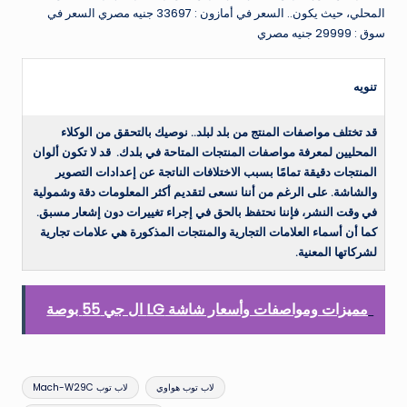
المحلي، حيث يكون.. السعر في أمازون : 33697 جنيه مصري السعر في
سوق : 29999 جنيه مصري
تنويه
قد تختلف مواصفات المنتج من بلد لبلد.. نوصيك بالتحقق من الوكلاء
المحليين لمعرفة مواصفات المنتجات المتاحة في بلدك.
قد لا تكون ألوان
المنتجات دقيقة تمامًا بسبب الاختلافات الناتجة عن إعدادات التصوير
والشاشة. على الرغم من أننا نسعى لتقديم أكثر المعلومات دقة وشمولية
في وقت النشر، فإننا نحتفظ بالحق في إجراء تغييرات دون إشعار مسبق.
كما أن أسماء العلامات التجارية والمنتجات المذكورة هي علامات تجارية
لشركاتها المعنية
.
مميزات ومواصفات وأسعار شاشة LG ال جي 55 بوصة
العلامات:
لاب توب هواوي
لاب توب Mach-W29C