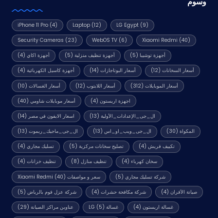
وسوم
iPhone 11 Pro
(4)
Laptop
(12)
LG Egypt
(9)
Security Cameras
(23)
WebOS TV
(6)
Xiaomi Redmi
(40)
أجهزة توشيبا
(5)
أجهزة تنظيف منزلية
(5)
أجهزة اكاي
(4)
أسعار السخانات
(12)
أسعار البوتاجازات
(14)
أجهزة كاسيل الكهربائية
(4)
أسعار الموبايلات
(312)
أسعار اللابتوب
(12)
أسعار الغسالات
(10)
اجهزة اريستون
(4)
أسعار موبايلات شاومي
(40)
ال_جى_الإعدادات_الأولية
(13)
اسعار الايفون في مصر
(14)
المكواة
(30)
ال_جى_ويب_او_اس
(13)
ال_جى_ماجيك_ريموت
(13)
تكييف فريش
(4)
تصليح سخانات مركزية
(5)
تسليك مجاري
(4)
سخان كهرباء
(4)
تنظيف منازل
(8)
تنظيف خزانات
(4)
شركة تسليك مجاري
(5)
سعر و مواصفات Xiaomi Redmi
(40)
صيانة الأفران
(4)
شركة مكافحة حشرات
(4)
شركة عزل فوم بالرياض
(5)
غسالة اريستون
(4)
غسالة LG
(5)
عناوين مراكز الصيانة
(29)