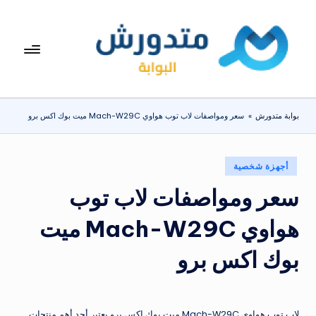
لتجاوز
لى
بوا
تعرف
لمحتوى
على
بة
اسعار
مت
الاجهزة
بوابة متدورش
»
سعر ومواصفات لاب توب هواوي Mach-W29C ميت بوك اكس برو
المنزلية
دو
والموبايلات
ر
يومياً
نُشر
أجهزة شخصية
ش
في
سعر ومواصفات لاب توب
هواوي Mach-W29C ميت
بوك اكس برو
لاب توب هواوي Mach-W29C ميت بوك اكس برو يعتبر أحد أهم منتجات