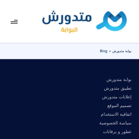
لتجاوز
لى
بوا
تعرف
لمحتوى
على
بة
اسعار
مت
الاجهزة
بوابة متدورش
»
Blog
المنزلية
دو
والموبايلات
ر
يومياً
ش
بوابة متدورش
تطبيق متدورش
إعلانات متدورش
تصميم الموقع
اتفاقية الاستخدام
سياسة الخصوصية
عطور و برفانات