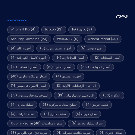
وسوم
iPhone 11 Pro
(4)
Laptop
(12)
LG Egypt
(9)
Security Cameras
(23)
WebOS TV
(6)
Xiaomi Redmi
(40)
أجهزة توشيبا
(5)
أجهزة تنظيف منزلية
(5)
أجهزة اكاي
(4)
أسعار السخانات
(12)
أسعار البوتاجازات
(14)
أجهزة كاسيل الكهربائية
(4)
أسعار الموبايلات
(312)
أسعار اللابتوب
(12)
أسعار الغسالات
(10)
اجهزة اريستون
(4)
أسعار موبايلات شاومي
(40)
ال_جى_الإعدادات_الأولية
(13)
اسعار الايفون في مصر
(14)
المكواة
(30)
ال_جى_ويب_او_اس
(13)
ال_جى_ماجيك_ريموت
(13)
تكييف فريش
(4)
تصليح سخانات مركزية
(5)
تسليك مجاري
(4)
سخان كهرباء
(4)
تنظيف منازل
(8)
تنظيف خزانات
(4)
شركة تسليك مجاري
(5)
سعر و مواصفات Xiaomi Redmi
(40)
صيانة الأفران
(4)
شركة مكافحة حشرات
(4)
شركة عزل فوم بالرياض
(5)