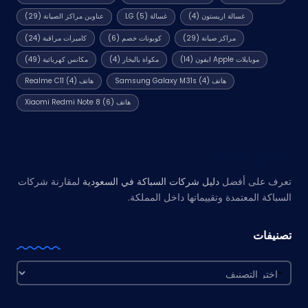
غسالة اريستون
(4)
غسالة LG
(5)
عناوين مراكز الصيانة
(29)
مراكز صيانة
(29)
كوبونات خصم
(6)
كاميرات مراقبة
(24)
موبايلات Apple ايفون
(14)
مكواة بالبخار
(4)
مكانس كهربائية
(49)
هاتف Samsung Galaxy M31s
(4)
هاتف Realme C11
(4)
هاتف Xiaomi Redmi Note 8
(6)
مواقع صديقة
تعرف على أفضل
دليل شركات السباكة في السعودية
لمقارنة شركات
السباكة المعتمدة وتقييماتها داخل المملكة.
تصنيفات
تصنيفات