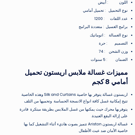
اللون : أبيض
نوع التحميل : تحميل أمامي
عدد اللفات : 1200
برامج الغسيل : متعددة البرامج
نوع الغسالة : اتوماتيك
التصميم : حرة
وزن الشحن : 74
الضمان : 5 سنوات
مميزات غسالة ملابس اريستون تحميل
أمامي 8 كجم
اريستون غسالة يتوفر بها خاصية Silk and Curtains وهذه الخاصية
تتيح إمكانية غسل كافة انواع الانسجة الحساسة وتحميها من التلف
يتوفربها محرك حيث يمكنها من غسل الملابس بطريقة مبتكرة قادرة
على إزالة البقع العنيدة.
غسالة اريستون Ariston تتميز بصوت هاديء أثناء التشغيل كما بها
خاصية الأمان ضد عبث الأطفال.