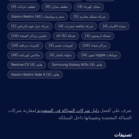
سخان كهرباء
(4)
تنظيف منازل
(8)
تنظيف خزانات
(4)
شركة تسليك مجاري
(5)
سعر و مواصفات Xiaomi Redmi
(40)
صيانة الأفران
(4)
شركة مكافحة حشرات
(4)
شركة عزل فوم بالرياض
(5)
غسالة اريستون
(4)
غسالة LG
(5)
عناوين مراكز الصيانة
(29)
مراكز صيانة
(29)
كوبونات خصم
(6)
كاميرات مراقبة
(24)
موبايلات Apple ايفون
(14)
مكواة بالبخار
(4)
مكانس كهربائية
(49)
هاتف Samsung Galaxy M31s
(4)
هاتف Realme C11
(4)
هاتف Xiaomi Redmi Note 8
(6)
مواقع صديقة
تعرف على أفضل
دليل شركات السباكة في السعودية
لمقارنة شركات
السباكة المعتمدة وتقييماتها داخل المملكة.
تصنيفات