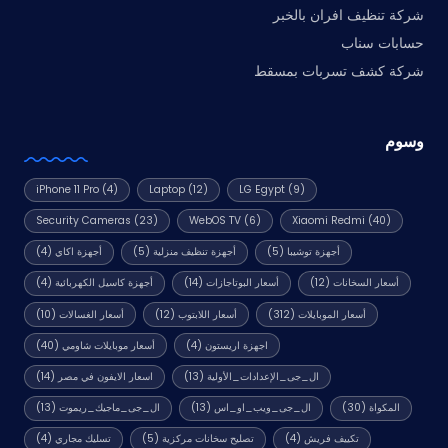
شركة تنظيف افران بالخبر
حسابات سناب
شركة كشف تسربات بمسقط
وسوم
iPhone 11 Pro
(4)
Laptop
(12)
LG Egypt
(9)
Security Cameras
(23)
WebOS TV
(6)
Xiaomi Redmi
(40)
أجهزة توشيبا
(5)
أجهزة تنظيف منزلية
(5)
أجهزة اكاي
(4)
أسعار السخانات
(12)
أسعار البوتاجازات
(14)
أجهزة كاسيل الكهربائية
(4)
أسعار الموبايلات
(312)
أسعار اللابتوب
(12)
أسعار الغسالات
(10)
اجهزة اريستون
(4)
أسعار موبايلات شاومي
(40)
ال_جى_الإعدادات_الأولية
(13)
اسعار الايفون في مصر
(14)
المكواة
(30)
ال_جى_ويب_او_اس
(13)
ال_جى_ماجيك_ريموت
(13)
تكييف فريش
(4)
تصليح سخانات مركزية
(5)
تسليك مجاري
(4)