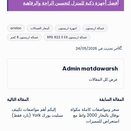
أفضل أجهزة ذكية للمنزل لتحسين الراحة والرفاهية
العلامات:
غسالة اريستون
اجهزة اريستون
أسعار الغسالات
ariston
غسالة اريستون RPG 822 S EX
غسالة اريستون 8 كجم
آخر تحديث في 24/05/2026
Admin matdawarsh
عرض كل المقالات
تصفّح
المقالة السابقة
المقالة التالية
سعر ومواصفات كاملة مكواة
إليكم أهم مواصفات تكييف
المقالات
نوفال بالبخار 2000 واط مع
سبليت يورك York (بارد فقط)
استعراض للمميزات