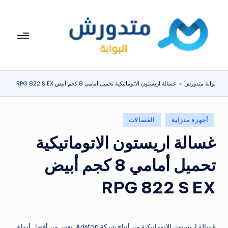
لتجاوز
لى
بوا
تعرف
لمحتوى
على
بة
اسعار
مت
الاجهزة
بوابة متدورش
»
غسالة اريستون الاتوماتيكية تحميل أمامي 8 كجم أبيض RPG 822 S EX
المنزلية
دو
والموبايلات
ر
يومياً
نُشر
أجهزة منزلية
الغسالات
ش
في
غسالة اريستون الاتوماتيكية
تحميل أمامي 8 كجم أبيض
RPG 822 S EX
غسالة اريستون الاتوماتيكية من أنتاج شركة Ariston، تعتبر من أفضل أنواع