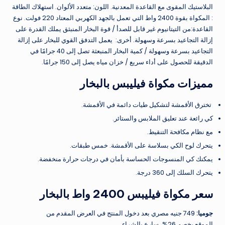
البلاستيك المقوى مع القاعدة المعدنية. اللون: متعدد الألوان. استهلاك الطاقة
: المكواة بقوة 2400 واط التي تعمل بالجهد الكهربي المعتاد 220 فولت. نوع
القاعدة:من التيتانيوم غير قابل للصدأ / قوة البخار المنبثق يملك القدرة على
إزالة التجاعيد بسرعة وسهولة. أخرى: يعمل التدفق القوي للبخار على إزالة
التجاعيد بسرعة وسهولة / كمية البخار المنبعثة تصل إلى 40 جرامًا في
الدقيقة للحصول على أداء سريع / خزان مياه يصل إلى 150 جرامًا.
مميزات مكواة فيليبس بالبخار
تخترق الأقمشة لتشكيل طيات دائمة في الأقمشة.
كي رائعة عند تعليق الملابس والستائر.
مع نظام مكافحة التنقيط.
يتحرك لوح الكي بسلاسة على الأقمشة. خمس طبقات.
يمكنك كي المنسوجات الحساسة بأمان في درجات حرارة منخفضة.
يتحرك السلك إلى 360 درجة.
سعر مكواة فيليبس 2400 واط بالبخار
جوميا:
749 جنيه مصري بعد دخول المنتج في العرض المقدم من
الموقع بخصم 26%، سارع بالشراء.