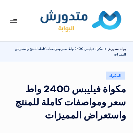
لتجاوز
لى
بوا
تعرف
لمحتوى
على
بة
اسعار
مت
الاجهزة
بوابة متدورش
»
مكواة فيليبس 2400 واط سعر ومواصفات كاملة للمنتج واستعراض
المنزلية
دو
المميزات
والموبايلات
ر
يومياً
ش
نُشر
المكواة
في
مكواة فيليبس 2400 واط
سعر ومواصفات كاملة للمنتج
واستعراض المميزات