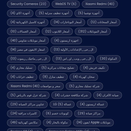
Security Cameras
(23)
WebOS TV
(6)
Xiaomi Redmi
(40)
أجهزة توشيبا
(5)
أجهزة تنظيف منزلية
(5)
أجهزة اكاي
(4)
أسعار السخانات
(12)
أسعار البوتاجازات
(14)
أجهزة كاسيل الكهربائية
(4)
أسعار الموبايلات
(312)
أسعار اللابتوب
(12)
أسعار الغسالات
(10)
اجهزة اريستون
(4)
أسعار موبايلات شاومي
(40)
ال_جى_الإعدادات_الأولية
(13)
اسعار الايفون في مصر
(14)
المكواة
(30)
ال_جى_ويب_او_اس
(13)
ال_جى_ماجيك_ريموت
(13)
تكييف فريش
(4)
تصليح سخانات مركزية
(5)
تسليك مجاري
(4)
سخان كهرباء
(4)
تنظيف منازل
(8)
تنظيف خزانات
(4)
شركة تسليك مجاري
(5)
سعر و مواصفات Xiaomi Redmi
(40)
صيانة الأفران
(4)
شركة مكافحة حشرات
(4)
شركة عزل فوم بالرياض
(5)
غسالة اريستون
(4)
غسالة LG
(5)
عناوين مراكز الصيانة
(29)
مراكز صيانة
(29)
كوبونات خصم
(6)
كاميرات مراقبة
(24)
موبايلات Apple ايفون
(14)
مكواة بالبخار
(4)
مكانس كهربائية
(49)