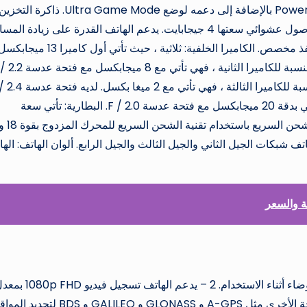
بالنسبة لمعالج الرسومات ، فهو يأتي من PowerVR GE8320 بالإضافة إلى دعمه لوضع Ultra Game Mode. ذاكرة الت
يأتي الهاتف بذاكرة صلبة تبلغ 128 جيجابايت مع ذاكرة وصول عشوائي سعتها 4 جيجابايت. يدعم الهاتف القدرة على زيادة 
عن طريق بطاقة ذاكرة تصل إلى 256 جيجابايت مع منفذ مخصص. الكاميرا الخلفية: ثلاثية ، حيث تأتي أول كاميرا 13 ميجا
هو الحال بالنسبة للتصوير زاوية واسعة عظمى. أما بالنسبة للكاميرا الثالثة ، فهي تأتي م
لعزل وصورة مع فلاش LED واحد. الكاميرا الأمامية: تأتي بدقة 20 ميجابكسل مع فتحة عدسة F / 2.0. البطارية: تأتي سعة
البطارية بقدرة 5000 مللي أمبير في 
 SIM ، نانو سيم. يدعم الهاتف شبكات الجيل الثاني والجيل الثالث والجيل الرابع. ألوان الهاتف: ال
1- يدعم الهاتف ميكروفون ثانوي لعزل الضوضاء والضوضاء أثناء الاستخدام. 2 – يدعم الهاتف تسجيل في
إطارات يبلغ 30 إطارًا في الثانية. 3- دعم لأنظمة الملاحة الأخرى مثل A-GPS و GLONASS و GALILEO و BDS لتحد