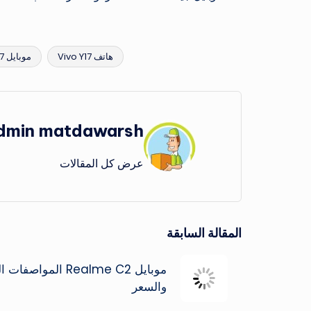
هاتف Vivo Y17
موبايل Vivo Y17
العلامات:
dmin matdawarsh
عرض كل المقالات
تصفّح
المقالة السابقة
المقالات
موبايل Realme C2 المواصف
والسعر