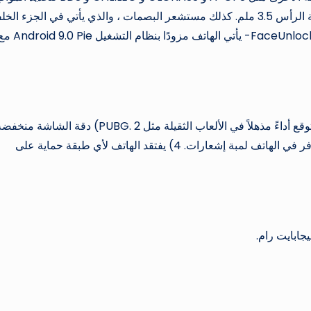
بشكل أفضل وأكثر دقة. 4- يدعم الهاتف مقبس سماعة الرأس 3.5 ملم. كذلك مستشعر البصمات ، والذي يأتي في الجزء ا
من الهاتف ويدعم أيضًا خاصية فتح القفل باستخدام FaceUnlock. 5- يأتي الهاتف مزودًا بنظام التشغيل Pie
1) معالج يوفر أداءً متوسطًا مقارنةً بالمنافسين ، لذا لا تتوقع أداءً مذهلاً في الألعاب الثقيلة مثل PUBG. 2) دقة الشاشة م
وكان من الأفضل أن تأتي مع FHD على الأقل. 3) لا يتوافر في الهاتف لمبة إشعارات. 4) يفتقد الهاتف لأي طبقة حماية على