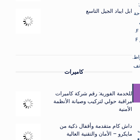
خزين:
ابل ايباد الجيل التاسع
المساحة
بكسل
مع فتحة عدسة F / 2.2 ، وهي الكاميرا الأساسية. أما بالنسبة للكاميرا الثانية ، فهي تأتي مع 8 ميجابكسل مع فتحة عدسة F / 2.2.
ع 2 ميغا بكسل. لديه فتحة عدسة F / 2.4
الساعة وتدعم الشحن السريع باستخدام تقنية الشحن السريع للمحرك المزدوج بقوة 18 واط.
هاتف
كاميرات
للخدمة الفورية: رقم شركة كاميرات
مراقبة حولي لتركيب وصيانة الأنظمة
الأمنية
داش كام متقدمة وأقفال ذكية من
ديو 1080p FHD بمعدل
مايكرو – الأمان والتقنية العالية
يد المواقع