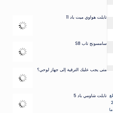
تابلت هواوي ميت باد 11
سامسونج تاب S8
متى يجب عليك الترقية إلى جهاز لوحي؟
 × 76.77 × 8.92 ملم ويبلغ
تابلت شاومي باد 5
HD + بكسل بكثافة بكسل تبلغ 268
شة تمثل 89% من الواجهة الأمامية. المعالج: معالج MT6765 Helio P35. أما