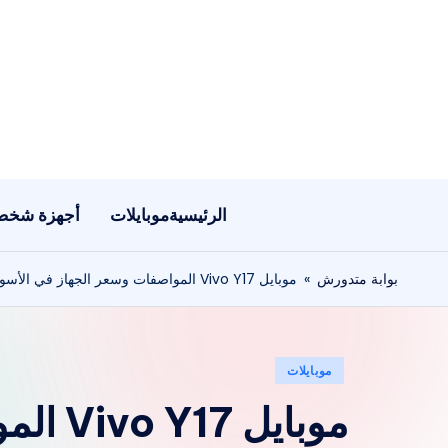
لتجاوز
لى
لمحتوى
الرئيسية
موبايلات
أجهزة شخص
بوابة متدورش
»
موبايل Vivo Y17 المواصفات وسعر الجهاز في الأسواق
نُشر
موبايلات
في
موبايل