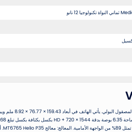
جيا 12 نانو
جسم الهاتف: متانة وجودة تصنيع الهاتف في البلاستيك المصقول البولي. يأتي الهاتف في أبعاد 159.43
وزنه 190.5 جرامًا. الشاشة: من نوع IPS LCD وتأتي بمساحة 6.35 بوصة بدقة  720 × 1544
بكسل لكل بوصة وتدعم الشاشة أبعاد 19.3: 9 والشا