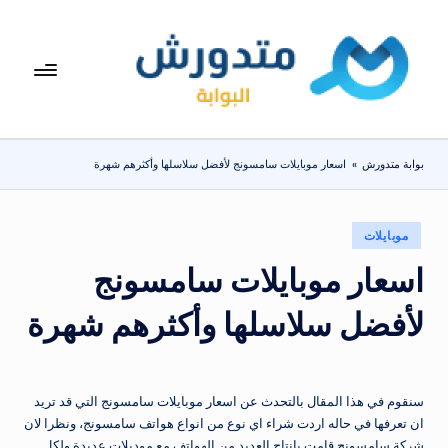
لتجاوز
لى
بوا
تعرف
لمحتوى
على
بة
اسعار
مت
الاجهزة
بوابة متدورش
»
اسعار موبايلات سامسونج لأفضل سلاسلها وأكثرهم شهرة
المنزلية
دو
والموبايلات
ر
يومياً
نُشر
موبايلات
ش
في
اسعار موبايلات سامسونج
لأفضل سلاسلها وأكثرهم شهرة
سنقوم في هذا المقال بالتحدث عن اسعار موبايلات سامسونج التي قد تريد
ان تعرفها في حاله اردت شراء اي نوع من انواع هواتف سامسونج، ونظرا لان
شركة سامسونج قامت بإنتاج العديد من الهواتف مع موديلات عديدة ولكل