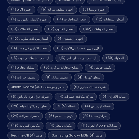
أجهزة توشيبا
(5)
أجهزة تنظيف منزلية
(5)
أجهزة اكاي
(4)
أسعار السخانات
(12)
أسعار البوتاجازات
(14)
أجهزة كاسيل الكهربائية
(4)
أسعار الموبايلات
(312)
أسعار اللابتوب
(12)
أسعار الغسالات
(10)
اجهزة اريستون
(4)
أسعار موبايلات شاومي
(40)
ال_جى_الإعدادات_الأولية
(13)
اسعار الايفون في مصر
(14)
المكواة
(30)
ال_جى_ويب_او_اس
(13)
ال_جى_ماجيك_ريموت
(13)
تكييف فريش
(4)
تصليح سخانات مركزية
(5)
تسليك مجاري
(4)
سخان كهرباء
(4)
تنظيف منازل
(8)
تنظيف خزانات
(4)
شركة تسليك مجاري
(5)
سعر و مواصفات Xiaomi Redmi
(40)
صيانة الأفران
(4)
شركة مكافحة حشرات
(4)
شركة عزل فوم بالرياض
(5)
غسالة اريستون
(4)
غسالة LG
(5)
عناوين مراكز الصيانة
(29)
مراكز صيانة
(29)
كوبونات خصم
(6)
كاميرات مراقبة
(24)
موبايلات Apple ايفون
(14)
مكواة بالبخار
(4)
مكانس كهربائية
(49)
هاتف Samsung Galaxy M31s
(4)
هاتف Realme C11
(4)