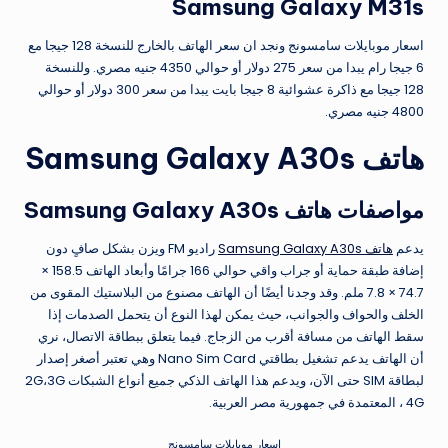
Samsung Galaxy M31s
اسعار موبايلات سامسونج ونجد ان سعر الهاتف بالخارج للنسخة 128 جيجا مع
6 جيجا رام يبدا من سعر 275 دولار أو حوالي 4350 جنيه مصري. وللنسخة
128 جيجا مع ذاكرة عشوائية 8 جيجا بايت يبدا من سعر 300 دولار أو حوالي
4800 جنيه مصري.
هاتف Samsung Galaxy A30s
مواصفات هاتف Samsung Galaxy A30s
يدعم
هاتف Samsung Galaxy A30s
راديو FM ويزن بشكل صافٍ دون
إضافة طبقة حماية أو جراب واقي حوالي 166 جرامًا وأبعاد الهاتف 158.5 ×
74.7 × 7.8 ملم. وقد وجدنا أيضًا أن الهاتف مصنوع من البلاستيك المقوى من
الخلف والحواف والجوانب، حيث يمكن لهذا النوع أن يتحمل الصدمات إذا
سقط الهاتف من مسافة أقرب من الزجاج. فيما يتعلق ببطاقة الاتصال، نري
أن الهاتف يدعم تشغيل بطاقتي Nano Sim Card وهي تعتبر أصغر إصدار
لبطاقة SIM حتى الآن، ويدعم هذا الهاتف الذكي جميع أنواع الشبكات 2G،3G
، 4G المعتمدة في جمهورية مصر العربية.
اسعار موبايلات سامسونج