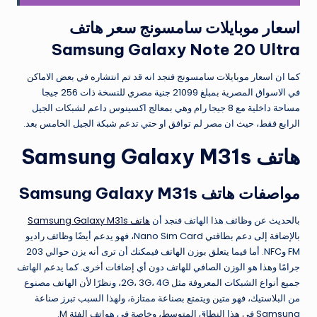
اسعار موبايلات سامسونج سعر هاتف
Samsung Galaxy Note 20 Ultra
كما ان اسعار موبايلات سامسونج فنجد انه قد تم انتشاره في بعض الاماكن
في الاسواق المصرية بمبلغ 21099 جنية مصري للنسخة ذات 256 جيجا
مساحة داخلية مع 8 جيجا رام وهي بمعالج اكسينوس داعم لشبكات الجيل
الرابع فقط، حيث ان مصر لم توافق او حتي تدعم شبكة الجيل الخامس بعد.
هاتف Samsung Galaxy M31s
مواصفات هاتف Samsung Galaxy M31s
بالحديث عن وظائف هذا الهاتف فنجد أن
هاتف Samsung Galaxy M31s
بالإضافة إلى دعم بطاقتي Nano Sim Card، فهو يدعم أيضًا وظائف راديو
FM وNFC. أما فيما يتعلق بوزن الهاتف فيمكنك أن ترى أنه يزن حوالي 203
جرامًا وهذا هو الوزن الصافي للهاتف دون أي إضافات أخرى. كما يدعم الهاتف
جميع أنواع الشبكات المعروفة مثل 2G، 3G، 4G، ونظرًا لأن الهاتف مصنوع
من البلاستيك، فهو متين ويتمتع بصناعة ممتازة، ولهذا السبب تبرز صناعة
Samsung في هذا النطاق المتوسط​​، وخاصة في هواتف الفئة M.