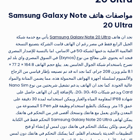
مواصفات هاتف Samsung Galaxy Note
20 Ultra
نجد ان هاتف
Samsung Galaxy Note 20 Ultra
يأتي مع خدمة شبكة
الجيل الرابع فقط في مصر رغم ان الهاتف قامت الشركة بتصنيع النسخة
العالمية الاصلية بدعمها لشبكة 5G في الاساس، اما بالنسبة للإصدار المصري
فنجد انه يحتوي على معالج من نوع (Exynos) في السوق المصري واي بلد لم
تصرح باستخدام شبكة الجوال الخامس بعد. يبلغ حجم الهاتف 164.8 × 77.2 ×
8.1 ملم ويزن 208 جرام، كما نجد انه قد تم تصنيعه بإطار قياسي من الزجاج
والألمنيوم لسلسلة أجهزة الهواتف المحمولة هذه، مما يضمن المتانة والمواد
عالية الجودة. كما نجد ان الهاتف يدعم تشغيل شريحتين من نوع Nano Sim
Card ويدعم شبكات 2G، 3G، 4G، بالإضافة إلى ان الهاتف حاصل على
شهادة IP68 لمقاومة المياه والغبار ويمكن استخدامه لمدة 30 دقيقة على
عمق 1.5 متر. ويمكنك بالطبع استخدام وظيفة قلم S Pen المصنوعة من
المعدن والذي يعمل مع هاتفك وتمنحك أقصى قدر من التحكم في هاتفك.
يمكن لهاتف Samsung Galaxy Note 20 Ultra التحكم فقط في الكتابة
والرسم، ولكن يمكنك التحكم في هاتفك دون لمس أو إنشاء أو فتح
التطبيقات الحديثة باستخدام القلم، كما يمكنك التحكم في هاتفك دون لمس