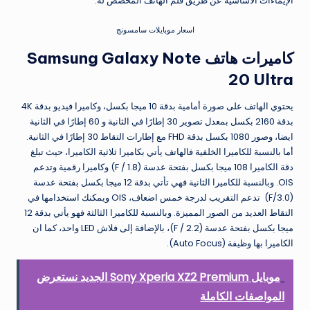
الإيماءات الأساسية عن طريق قلم الهاتف المخصص له.
اسعار موبايلات سامسونج
كاميرات هاتف Samsung Galaxy Note
20 Ultra
يحتوي الهاتف على صورة أمامية بدقة 10 ميجا بكسل، وكاميرا فيديو بدقة 4K
بدقة 2160 بكسل بمعدل تصوير 30 إطارًا في الثانية و 60 إطارًا في الثانية
ايضا، وصور 1080 بكسل بدقة FHD مع إطارات التقاط 30 إطارًا في الثانية.
أما بالنسبة للكاميرا الخلفية فالهاتف يأتي بكاميرا ثلاثية الكاميرا، حيث تبلغ
دقة الكاميرا 108 ميجا بكسل بفتحة عدسة (F / 1.8) وكاميرا رقمية وتدعم
OIS. وبالنسبة للكاميرا الثانية فهي تأتي بدقة 12 ميجا بكسل بفتحة عدسة
(F/3.0) تدعم التقريب لدرجة خمس اضعاف، OIS ويمكنك استخدامها في
التقاط العديد من الصور المميزة. وبالنسبة للكاميرا الثالثة فهو يأتي بدقة 12
ميجا بكسل بفتحة عدسة (F / 2.2)، بالإضافة إلى فلاش LED واحد، كما ان
الكاميرا بها وظيفة (Auto Focus).
موبايل Sony Xperia XZ2 Premium الجديد نستعرض
المواصفات الكاملة