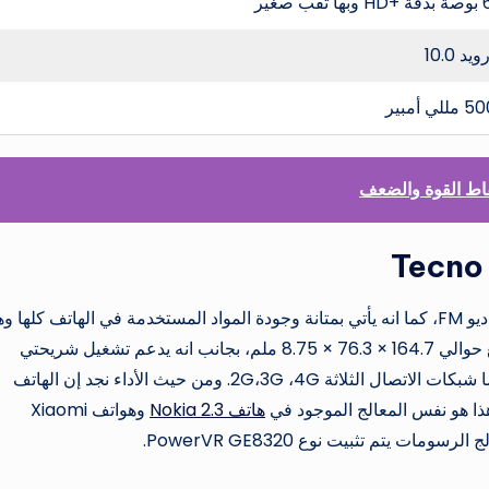
ثقب صغير
يد 10.0
لي أمبير
نستطيع القول في بداية الأمر إن الهاتف يدعم الهاتف راديو FM، كما انه يأتي بمتانة وجودة المواد المستخدمة في الهاتف كلها
مصنوعة من البلاستيك، وبالنسبة لأبعاد الهاتف فهي تبلغ حوالي 164.7 × 76.3 × 8.75 ملم، بجانب انه يدعم تشغيل شريحتي
اتصال من نفس النوع Nano Sim Card، كما يدعم أيضا شبكات الاتصال الثلاثة 2G،3G ،4G. ومن حيث الأداء نجد إن الهاتف
هاتف Nokia 2.3
وهواتف Xiaomi