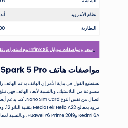
الشاشة
6.6 بوصة بدقة +HD وبها 
نظام الأندرويد
أندرو
البطارية
5000 مل
سعر ومواصفات موبايل Infinix S5 مع استعراض نقاط القوة والضعف
مواصفات هاتف Tecno Spark 5 Pro
مزود بمعالج MediaTek Helio A22 بتقنية النانو 12، وهذا هو نفس المعالج الموجود في
Redmi 6A وHuawei Y6 Prime 2019، وبالنسبة لمعالج الرسومات يتم تثبيت نوع PowerVR GE8320.