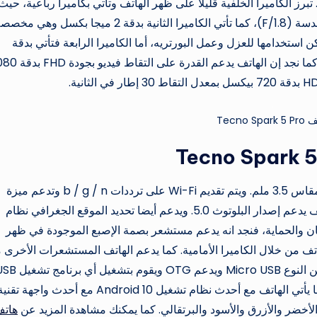
برز الكاميرا الخلفية قليلاً على ظهر الهاتف وتأتي بكاميرا رباعية، حيث
الكاميرا الأولى منهم تأتي بدقة 16 ميجا بكسل وبفتحة عدسة (F/1.8)، كما تأتي الكاميرا الثانية بدقة 2 ميجا بكسل وهي 
 الثالثة بدقة 2 ميجا بكسل ويمكن استخدامها للعزل وعمل البورتريه، أما الكاميرا الرابعة فتأتي بدقة
QVGA وفلاش LED رباعي الداعم للذكاء الاصطناعي. كما نجد إن الهاتف يدعم القدرة ع
Tecno Spar
كما يمكننا القول ان الهاتف يدعم مقبس سماعة رأس مقاس 3.5 ملم. ويتم تقديم Wi-Fi على ترددات b / g / n وتدعم ميزة
(Hotspot) لإنشاء شبكات افتراضية، كما نجد ان الهاتف يدعم إصدار البلوتوث 5.0. ويدعم أيضا تحديد الموقع الجغرافي نظام
لنسبة لإجراءات الأمان والحماية، فنجد انه يدعم مستشعر بصمة الإصبع الموجودة في ظهر
عم خاصية Face Unlock 2.0 وتفتح الهاتف من خلال الكاميرا الأمامية. كما يدعم الهاتف المستشعرات الأخر
الضوء والتسارع والقرب وما إلى ذلك يأتي منفذ USB من النوع Micro USB ويدعم OTG ويقوم ب
على هاتفك، والبطارية تأتي بسعة 5000 مللي أمبير. كما يأتي الهاتف مع أحدث نظام تشغيل Android 10 مع أحدث واجهة تق
هات