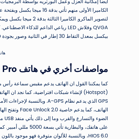
أيضا إمكانية العزل وعمل البورتريه بواسطة البرمجيات. ت
لتصوير الماكرو. الكاميرا
بيكسل بمعدل التقاط 30 إطار في الثانية وصور بجودة HD بدقة 720 بيكسل بمعدل التقاط 30 إطار في الثانية.
هاتف k 5 Pro
مواصفات أخري في هاتف Tecno Spark 5 Pro
GPS الذي يدعم نظام A-GPS. وبا
الهاتف، كما يد
HIOS 6.0، وبالنسبة للألوان متوفرة فهو موجود باللون الأخضر والأزرق والأسود والبرتقالي. كما يمكنك مشاهدة المزيد عن