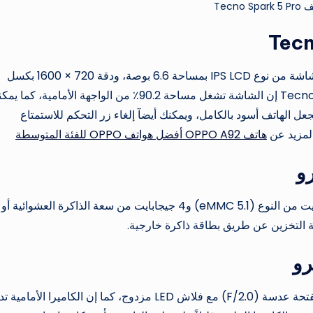
Tecno Spar
الشاشة على شكل ثقب أو نقطة في الشاشة، وتأتي الشاشة من نوع IPS LCD بمساحة 6.6 بوصة، ودقة 720 × 1600 بكسل
وكثافة بكسل 266 بكسل لكل بوصة، كما تقول شركة Tecno إن الشاشة تشغل مساحة 90.2٪ من الواجهة الأمامية، كم
المظلمة للشاشة (Dark Mode)، مما يجعل الهاتف أسود بالكامل، ويمكنك أيضآ إلغاء زر التحكم للاستمتاع
 المزيد عن
هاتف OPPO A92 أفضل هواتف OPPO للفئة المتوسطة
يتوفر الهاتف بسعة ذاكرة قوية تبلغ مساحتها 64 جيجابايت من النوع (eMMC 5.1) و4 جيجابايت من سعة الذاكرة العشوائية
حة التخزين عن طريق بطاقة ذاكرة خارجية.
الكاميرا الأمامية للهاتف تأتي بدقة 8 ميجا بكسل وهي بفتحة عدسة (F/2.0) مع فلاش LED مزدوج، كما إن الكاميرا الأ