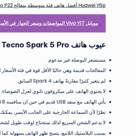
Huawei Y6p أفضل هاتف فئة متوسطة بمعالج Helio P22
موبايل Vivo Y17 المواصفات وسعر الجهاز في الأسواق
عيوب هاتف Tecno Spark 5 Pro
مستشعر البوصلة غير مدعوم.
المعالجات قديمة وهي حاليًا الأقل قوة في فئة الأسعار ا
لم يتغير كثيرًا مقارنةً بهاتف Spark 4 السابق.
لا يحتوي الهاتف على ميكروفون ثانوي لعزل الضوضاء.
يأتي الهاتف مع منفذ USB قديم في حين ان منافسه Xiaomi Redmi 8 يأتي مع منفذ من النوع TYPE C.
نظرًا لأن السماعة الخارجية على الجانب الأيسر، يمكنك 
لا يدعم الشحن السريع لذلك ستحتاج لوقت طويل لشحن ب
بسبب البلاستيك اللامع، يتسخ ظهر الهاتف بسهولة كما