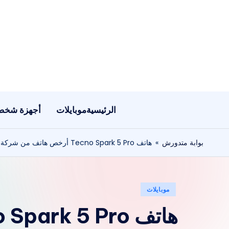
لتجاوز
لى
لمحتوى
الرئيسية
موبايلات
أجهزة شخص
بوابة متدورش
»
هاتف Tecno Spark 5 Pro أرخص هاتف من شركة Tecno للفئة المتوسطة
نُشر
موبايلات
في