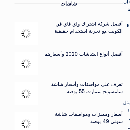
 إن
شاشات
مخصصة
أفضل شركة اشتراك واي فاي في
لى التقاط فيديو بجودة FHD بدقة 1080
الكويت مع تجربة استخدام حقيقية
أفضل أنواع الشاشات 2020 وأسعارهم
تعرف على مواصفات وأسعار شاشة
سامسونج سمارت 55 بوصة
ى مثل
تشغيل أي برنامج تشغيل USB
أسعار ومميزات ومواصفات شاشة
نية
سوني 49 بوصة
ف