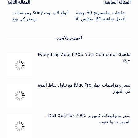
تصفّح
المقالة السابقة
المقالة التالية
شاشات سامسونج 50 بوصة
أنواع لاب توب Sony ومواصفات
المقالات
أفضل شاشة LED بمقاس 50
وسعر كل نوع
كمبيوتر ولابتوب
Everything About PCs: Your Computer Guide
– 🚀
سعر ومواصفات جهاز iMac Pro مع تناول نقاط القوة
في الجهاز
سعر ومواصفات كمبيوتر Dell OptiPlex 7060 ..
المميزات والعيوب