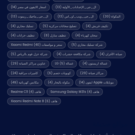
ال_جى_الإعدادات_الأولية
(13)
اسعار الايفون في مصر
(14)
المكواة
(30)
ال_جى_ويب_او_اس
(13)
ال_جى_ماجيك_ريموت
(13)
تكييف فريش
(4)
تصليح سخانات مركزية
(5)
تسليك مجاري
(4)
سخان كهرباء
(4)
تنظيف منازل
(8)
تنظيف خزانات
(4)
شركة تسليك مجاري
(5)
سعر و مواصفات Xiaomi Redmi
(40)
صيانة الأفران
(4)
شركة مكافحة حشرات
(4)
شركة عزل فوم بالرياض
(5)
غسالة اريستون
(4)
غسالة LG
(5)
عناوين مراكز الصيانة
(29)
مراكز صيانة
(29)
كوبونات خصم
(6)
كاميرات مراقبة
(24)
موبايلات Apple ايفون
(14)
مكواة بالبخار
(4)
مكانس كهربائية
(49)
هاتف Samsung Galaxy M31s
(4)
هاتف Realme C11
(4)
هاتف Xiaomi Redmi Note 8
(6)
مواقع صديقة