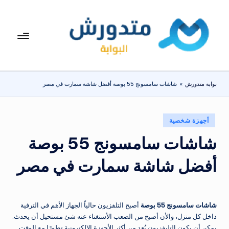
لتجاوز
لى
بوا
تعرف
لمحتوى
على
بة
اسعار
مت
الاجهزة
بوابة متدورش
»
شاشات سامسونج 55 بوصة أفضل شاشة سمارت في مصر
المنزلية
دو
والموبايلات
ر
يومياً
نُشر
أجهزة شخصية
ش
في
شاشات سامسونج 55 بوصة
أفضل شاشة سمارت في مصر
شاشات سامسونج 55 بوصة
أصبح التلفزيون حالياً الجهاز الأهم في الترفية
داخل كل منزل، والأن أصبح من الصعب الأستغناء عنه شئ مستحيل أن يحدث.
يمكن أن يكون التليفزيون يُعد من أكثر الأجهزة الإلكترونية تطورًا مع الوقت