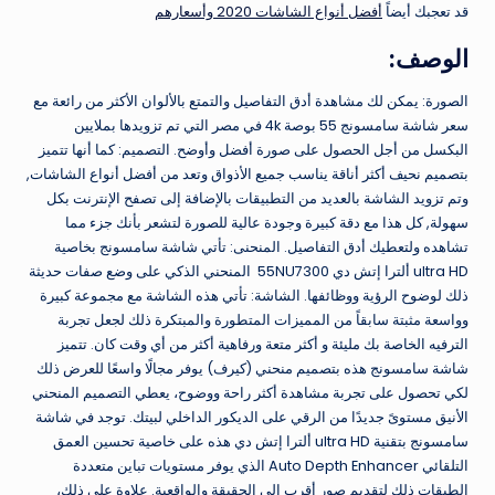
قد تعجبك أيضاً
أفضل أنواع الشاشات 2020 وأسعارهم
الوصف:
الصورة: يمكن لك مشاهدة أدق التفاصيل والتمتع بالألوان الأكثر من رائعة مع
سعر شاشة سامسونج 55 بوصة 4k في مصر التي تم تزويدها بملايين
البكسل من أجل الحصول على صورة أفضل وأوضح. التصميم: كما أنها تتميز
بتصميم نحيف أكثر أناقة يناسب جميع الأذواق وتعد من أفضل أنواع الشاشات,
وتم تزويد الشاشة بالعديد من التطبيقات بالإضافة إلى تصفح الإنترنت بكل
سهولة, كل هذا مع دقة كبيرة وجودة عالية للصورة لتشعر بأنك جزء مما
تشاهده ولتعطيك أدق التفاصيل. المنحنى: تأتي شاشة سامسونج بخاصية
ultra HD ألترا إتش دي 55NU7300 المنحني الذكي على وضع صفات حديثة
ذلك لوضوح الرؤية ووظائفها. الشاشة: تأتي هذه الشاشة مع مجموعة كبيرة
وواسعة مثبتة سابقاً من المميزات المتطورة والمبتكرة ذلك لجعل تجربة
الترفيه الخاصة بك مليئة و أكثر متعة ورفاهية أكثر من أي وقت كان. تتميز
شاشة سامسونج هذه بتصميم منحني (كيرف) يوفر مجالًا واسعًا للعرض ذلك
لكي تحصول على تجربة مشاهدة أكثر راحة ووضوح، يعطي التصميم المنحني
الأنيق مستوىً جديدًا من الرقي على الديكور الداخلي لبيتك. توجد في شاشة
سامسونج بتقنية ultra HD ألترا إتش دي هذه على خاصية تحسين العمق
التلقائي Auto Depth Enhancer الذي يوفر مستويات تباين متعددة
الطبقات ذلك لتقديم صور أقرب الى الحقيقة والواقعية. علاوة على ذلك،