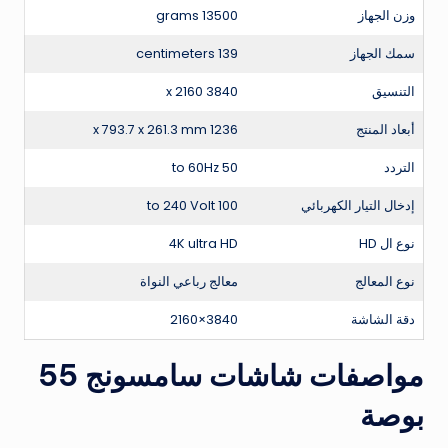
وزن الجهاز
13500 grams
سمك الجهاز
139 centimeters
التنسيق
3840 x 2160
أبعاد المنتج
1236 x 793.7 x 261.3 mm
التردد
50 to 60Hz
إدخال التيار الكهربائي
100 to 240 Volt
نوع ال HD
4K ultra HD
نوع المعالج
معالج رباعي النواة
دقة الشاشة
3840×2160
مواصفات شاشات سامسونج 55
بوصة