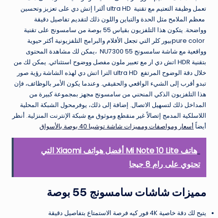
تعمل وظيفة التعتيم مع تقنية ultra HD ألترا إتش دي على تعزيز وتحسين
معظم الملامح مثل الحدة والتباين واللون ذلك لتقديم تفاصيل دقيقة
وواضحة. يتكون هذا التلفزيون بقياس 55 بوصة من سامسونج على تقنية
pure colorبيور كلر التي تجعل الأفلام والبرامج التلفزيونية أكثر حيوية
وواقعية مع شاشة سامسونج 55 NU7300 ،يمكن لك مشاهدة المحتوى
بتقنية HDR اتش دي ار مع تعبير ملون مفصل ووضوح استثنائي. يمكن لك من
خلال دقة الوضوح المرتفع ultra HD الترا اتش دي لهذه الشاشة رؤية صور
تبدو أقرب إلى الشيء الواقعي والحقيقي. وعندما يكون الأمر بالوظائف، فإن
هذا التلفزيون الذكي المنحني من سامسونج مجهز بمجموعة كبيرة من
المداخل ذلك لتسهيل الاتصال. إضافة إلى ذلك، يوفرمحول الشبكة المحلية
اللاسلكية المدمج إتصالاً غير منقطع وموثوق مع شبكة الإنترنت المنزلية. أنظر
أيضاً
أسعار ومواصفات ومميزات شاشة توشيبا 40 بوصة بالأسواق
هاتف Mi Note 10 Lite أفضل هواتف Xiaomi التي
تحتوي على رام 8 جيجا
مميزات شاشات سامسونج 55 بوصة
يتيح لك دقة خاصية 4K فور كيه فرصة الاستمتاع بتفاصيل دقيقة