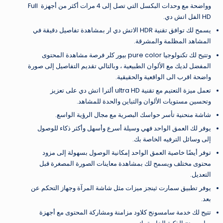
وواضحة مع وحدات البكسل التي تصل إلى 4 مرات أكثر من أجهزة Full
HD الفل اتش دي.
يسمح لك توافق تقنية HDR الاتش دي ار بمشاهدة تفاصيل دقيقة في
المشاهد المظلمة والمشرقة.
وتتيح لك تكنولوجيا pure color بيور كلر فرصة مشاهدة المحتوى
المفضل لديك مع الألوان الطبيعية ، وبالتالي تقديم التفاصيل إلى صورة
واضحة اقرب الى الواقعية والحقيقية.
تعمل ميزة التعتيم مع تقنية ultra HD ألترا اتش دي على تعزيز
وتحسين مستويات الألوان والتباين والحدة للمشاهد.
شاشة منحنية تأسر حواسك البصرية مع مجال الرؤية الواسع.
يوفر لك العمق الواحد فهي وسيلة أسرع وأسهل وأكثر ذكاء للوصول
إلى وسائل الترفيه الخاصة بك.
توفر أيضًا خاصية العمق الواحد إمكانية الوصول بسهولة إلى مزود
محتوى مختلف ويسمح لك بمشاهدة معاينات الصورة المصغرة قبل
التعديل.
يوفر تطبيق سمارت ثينجز ميزات مثل شاشة المرآة وجهاز التحكم عن
بعد.
تتيح لك خدمة سامسونج كلاود مزامنة ومشاركة المحتوى مع أجهزة