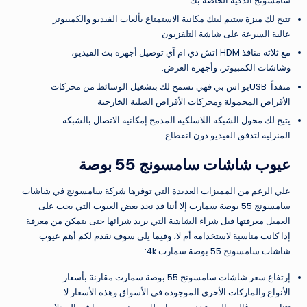
سامسونج الذكية الخاصة بك
تتيح لك ميزة ستيم لينك مكانية الاستمتاع بألعاب الفيديو والكمبيوتر
عالية السرعة على شاشة التلفزيون
مع ثلاثة منافذ HDM اتش دي ام آي توصيل أجهزة بث الفيديو،
وشاشات الكمبيوتر، وأجهزة العرض.
منفذاً USBيو اس بي فهي تسمح لك بتشغيل الوسائط من محركات
الأقراص المحمولة ومحركات الأقراص الصلبة الخارجية
يتيح لك محول الشبكة اللاسلكية المدمج إمكانية الاتصال بالشبكة
المنزلية لتدفق الفيديو دون انقطاع.
عيوب شاشات سامسونج 55 بوصة
علي الرغم من المميزات العديدة التي توفرها شركة سامسونج في شاشات
سامسونج 55 بوصة سمارت إلا أننا قد نجد بعض العيوب التي يجب على
العميل معرفتها قبل شراء الشاشة التي يريد شرائها حتى يتمكن من معرفة
إذا كانت مناسبة لاستخدامه أم لا، وفيما يلي سوف نقدم لكم أهم عيوب
شاشات سامسونج 55 بوصة سمارت 4k:
إرتفاع سعر شاشات سامسونج 55 بوصة سمارت مقارنة بأسعار
الأنواع والماركات الأخرى الموجودة في الأسواق وهذه الأسعار لا