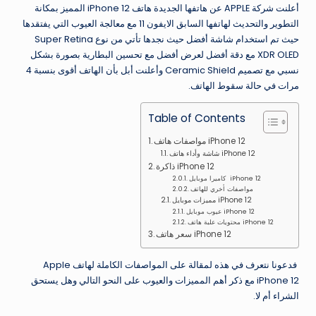
أعلنت شركة APPLE عن هاتفها الجديدة هاتف iPhone 12 المميز بمكانة
التطوير والتحديث لهاتفها السابق الايفون 11 مع معالجة العيوب التي يفتقدها
حيث تم استخدام شاشة أفضل حيث نجدها تأتي من نوع Super Retina
XDR OLED مع دقة أفضل لعرض أفضل مع تحسين البطارية بصورة بشكل
نسبي مع تصميم Ceramic Shield وأعلنت أبل بأن الهاتف أقوى بنسبة 4
مرات في حالة سقوط الهاتف.
Table of Contents
مواصفات هاتف iPhone 12
شاشة وأداء هاتف iPhone 12
ذاكرة iPhone 12
كاميرا موبايل iPhone 12
مواصفات أخري للهاتف
مميزات موبايل iPhone 12
عيوب موبايل iPhone 12
محتويات علبة هاتف iPhone 12
سعر هاتف iPhone 12
فدعونا نتعرف في هذه لمقالة على المواصفات الكاملة لهاتف Apple
iPhone 12 مع ذكر أهم المميزات والعيوب على النحو التالي وهل يستحق
الشراء أم لا.