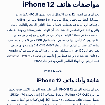
مواصفات هاتف iPhone 12
نجد أن هاتف ايفون 12 يدعم الاتصال قريب المدى الـ NFC ،كما يدعم
الموبايل أيضا شريحتين إتصال من نوع Nano Sim ومن نوع eSim .
بالإضافة إلي أنه يدعم شبكات الاتصال الجيل الثاني الـ 2G والثالث الـ 3G
والرابع الـ 4G و الخامس الـ 5G . كما أن الهاتف يتميز بمتانة وجودة الخامات
المستخدمة في صناعة الهاتف حيث يأتي من الزجاج مع إطار من معدن
الألمونيوم. كما يأتي الهاتف مقاوم للماء والغبار IP68 حتى 6 متر لمدة نصف
ساعة كما نجد أن الهاتف يتوفر بأبعاد 146.7×71.5×7.4 ملم مع وزن صافي
يقدر بحوالي 162 جرام . ويمكنك القول إن هذا الهاتف قامت شركة Apple
بالإعلان عنه بعد عام واحد فقط من إعلانهم عن
هاتف Iphone 11 Pro Max
،
على الرغم من الوباء العالمي الموجود في عام 2020.
هاتف iPhone 12
شاشة وأداء هاتف iPhone 12
نجد أن شاشة الهاتف IPHONE 12 تأتي علي هيئة النوتش الكبير حيث نجدها
من نوع Super Retina XDR OLED بمساحة 6.1 إنش بجودة 1170×2532
بكسل بمعدل كثافة بكسلات 460 بكسل لكل إنش كما تدعم أيضا خاصية الـ
HDR10 وتدعم أبعاد العرض الجديدة بنسبة 5:9 مع وجود طبقة حماية من نوع