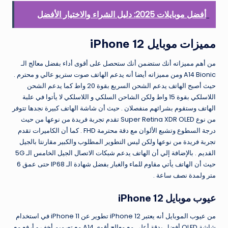
أفضل موبايلات 2025: دليل الشراء والاختيار الأفضل
مميزات موبايل iPhone 12
من أهم مميزاته أنك ستضمن أنك ستحصل على أقوى أداء بفضل معالج الـ
A14 Bionic ومن مميزاته أيضا أنه يدعم الهاتف صوت ستريو عالي و محترم .
حيث أصبح الهاتف يدعم الشحن السريع بقوة 20 واط كما يدعم الشحن
اللاسلكي بقوة 15 واط ولكن الشاحن السلكي و اللاسلكي لا يأتوا في علبة
الهاتف وستقوم بشرائهم منفصلان . حيث أن شاشة الهاتف كبيرة نجدها تتوفر
من نوع Super Retina XDR OLED تقدم تجربة فريدة من نوعها من حيث
درجة السطوع وتشبع الألوان مع دقة محترمة FHD . كما أن الكاميرات تقدم
تجربة فريدة من نوعها ولكن ليس التطوير المطلوب والكبير مقارنتا بالجيل
القديم . بالإضافة إلي أن الهاتف يدعم شبكات الاتصال الجيل الخامس الـ 5G
حيث أن الهاتف يأتي مقاوم للماء والغبار بفضل شهادة الـ IP68 حتى عمق 6
متر ولمدة نصف ساعة .
عيوب موبايل iPhone 12
من عيوب الموبايل أنه يعتبر iPhone 12 تطوير عن iPhone 11 في استخدام
شاشة OLED أفضل بدقة أعلى مع معالج أقوى A14 مع تصميم أخف و أرفع مع