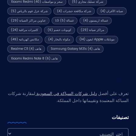
شركة تسليك مجاري
(5)
سعر و مواصفات Xiaomi Redmi
(40)
صيانة الأفران
(4)
شركة مكافحة حشرات
(4)
شركة عزل فوم بالرياض
(5)
غسالة اريستون
(4)
غسالة LG
(5)
عناوين مراكز الصيانة
(29)
مراكز صيانة
(29)
كوبونات خصم
(6)
كاميرات مراقبة
(24)
موبايلات Apple ايفون
(14)
مكواة بالبخار
(4)
مكانس كهربائية
(49)
هاتف Samsung Galaxy M31s
(4)
هاتف Realme C11
(4)
هاتف Xiaomi Redmi Note 8
(6)
مواقع صديقة
تعرف على أفضل
دليل شركات السباكة في السعودية
لمقارنة شركات
السباكة المعتمدة وتقييماتها داخل المملكة.
تصنيفات
تصنيفات