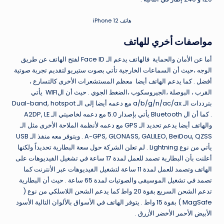
هاتف iPhone 12
مواصفات أخري للهاتف
أما عن الأمان والحماية فالهاتف يدعم الـ Face ID لفتح الهاتف عن طريق
الوجه ،حيث أن السماعات الخارجية تأتي بصوت ستيريو لتقديم تجربة صوتية
أفضل . كما يدعم الهاتف أيضا معظم المستشعرات الأخرى كالتسارع ،
القرب ، البوصلة ،الجيروسكوب ،الضغط الجوي . حيث أن الWIFI يأتي
بترددات الـ a/b/g/n/ac/ax مع دعمه أيضا إلى الـ Dual-band, hotspot
. كما أن ال Bluetooth يأتي بإصدار 5.0 مع دعمه لخاصيتي الـ A2DP, LE
والهاتف أيضا يدعم تحديد الـ GPS مع دعمه لأنظمة الملاحة الأخرى مثل الـ
A-GPS, GLONASS, GALILEO, BeiDou, QZSS . ويتوفر معه منفذ الـ USB
يأتي من نوع Lightning . لم تعلن الشركة حول سعة البطارية تحديداً ولكنها
أعلنت بأن البطارية تصمد للعمل لمدة 17 ساعة في تشغيل الفيديوهات على
الهاتف وتصمد للعمل لمدة 11 ساعة لتشغيل الفيديوهات عبر الأنترنت كما
تصمد في تشغيل الموسيقى والصوتيات لمدة 65 ساعة . حيث أن البطارية
تدعم الشحن السريع بقوة 20 واط كما يدعم الشحن اللاسلكي من نوع (
MagSafe‏ ) بقوة 15 واط . يتوفر الهاتف في الأسواق بالألوان التالية الأسود
الأبيض الأحمر الأخضر الأزرق .