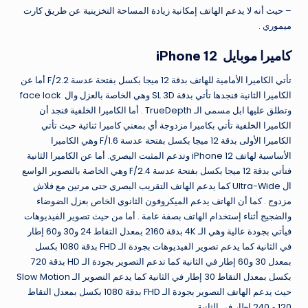
– حيث أنه لا يدعم الهاتف إمكانية زيادة المساحة التخزينية عن طريق كارت
ميموري .
كاميرا موبايل iPhone 12
تأتي الكاميرا الأمامية للهاتف بدقة 12 ميجا بكسل بفتحة عدسة F/2.2 أما عن
الكاميرا الثانية فنجدها تأتي بدقة SL 3D وهي الخاصة بالعزل وال face lock
وتطلق عليها ابل مسمى الـ TrueDepth . أما الكاميرا الخلفية فنجد أن
الكاميرا الخلفية تأتي بكاميرا مزدوجة أي بمعني كاميرا ثنائية حيث تأتي
الكاميرا الأولى بدقة 12 ميجا بكسل بفتحة عدسة F/1.6 وهي الكاميرا
الأساسية لهاتف iPhone 12 وتدعم المثبت البصري. أما عن الكاميرا الثانية
فتأتي بدقة 12 ميجا بكسل بفتحة عدسة F/2.4 وهي الخاصة بالتصوير الواسع
ال Ultra-Wide كما يدعم الهاتف التقريب البصري حتى مرتين مع فلاش
مزدوج . كما أن الهاتف يدعم الميكروفون الثانوي الخاص بعزل الضوضاء
والضجيج أثناء إستخدام الهاتف بصفة عامة . أما من حيث تصوير الفيديوهات
فيأتي بجودة عالية وهي الـ 4K بدقة 2160 بمعدل التقاط 24 و30 و60 إطار
في الثانية كما يدعم تصوير الفيديوهات بجودة الـ FHD بدقة 1080 بكسل
بمعدل 30 و60 إطار في الثانية كما تدعم التصوير بجودة الـ HD بدقة 720
بكسل بمعدل التقاط 30 إطار في الثانية كما يدعم التصوير الـ Slow Motion
حيث يدعم الهاتف التصوير بجودة الـ FHD بدقة 1080 بكسل بمعدل التقاط
120 و 240 إطار في الثانية .