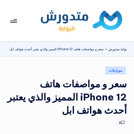
لتجاوز
لى
بوا
تعرف
لمحتوى
على
بة
اسعار
مت
الاجهزة
بوابة متدورش
»
سعر و مواصفات هاتف iPhone 12 المميز والذي يعتبر أحدث هواتف ابل
المنزلية
دو
والموبايلات
ر
يومياً
نُشر
موبايلات
ش
في
سعر و مواصفات هاتف
iPhone 12 المميز والذي يعتبر
أحدث هواتف ابل
2