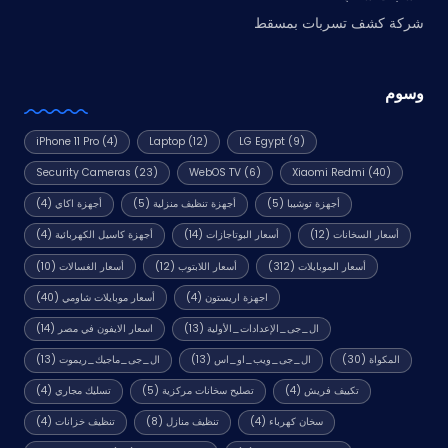
شركة كشف تسربات بمسقط
وسوم
iPhone 11 Pro
(4)
Laptop
(12)
LG Egypt
(9)
Security Cameras
(23)
WebOS TV
(6)
Xiaomi Redmi
(40)
أجهزة توشيبا
(5)
أجهزة تنظيف منزلية
(5)
أجهزة اكاي
(4)
أسعار السخانات
(12)
أسعار البوتاجازات
(14)
أجهزة كاسيل الكهربائية
(4)
أسعار الموبايلات
(312)
أسعار اللابتوب
(12)
أسعار الغسالات
(10)
اجهزة اريستون
(4)
أسعار موبايلات شاومي
(40)
ال_جى_الإعدادات_الأولية
(13)
اسعار الايفون في مصر
(14)
المكواة
(30)
ال_جى_ويب_او_اس
(13)
ال_جى_ماجيك_ريموت
(13)
تكييف فريش
(4)
تصليح سخانات مركزية
(5)
تسليك مجاري
(4)
سخان كهرباء
(4)
تنظيف منازل
(8)
تنظيف خزانات
(4)