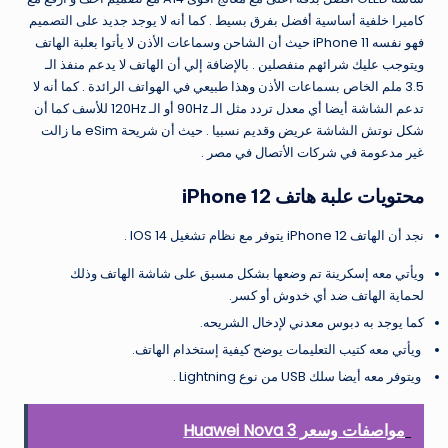
كاميرا خلفية أساسية أفضل بفرق بسيط . كما أنه لا يوجد جديد على التصميم
فهو نفسه iPhone 11 حيث أن الشاحن وسماعات الأذن لا يأتوا بعلبة الهاتف
ويتوجب عليك شرائهم منفصلين . بالإضافة إلي أن الهاتف لا يدعم منفذ الـ
3.5 ملم الخاص بسماعات الأذن وهذا طبيعي في الهواتف الرائدة . كما أنه لا
تدعم الشاشة أيضا أي معدل تردد مثل الـ 90Hz أو الـ 120Hz للأسف كما أن
شكل نوتش الشاشة عريض وقديم نسبيا . حيث أن شريحة eSim ما زالت
غير مدعومة في شركات الأتصال في مصر .
محتويات علبة هاتف
iPhone 12
نجد أن الهاتف iPhone 12 يتوفر مع نظام تشغيل IOS 14 .
ويأتي معه إسكرينة تم وضعها بشكل مسبق على شاشة الهاتف وذلك
لحماية الهاتف ضد أي خدوش أو كسر.
كما يوجد به دبوس معدني لإدخال الشريحه.
ويأتي معه كتيب التعليمات يوضح كيفية إستخدام الهاتف.
ويتوفر معه أيضا سلك USB من نوع Lightning .
مواصفات وسعر Huawei Nova 3