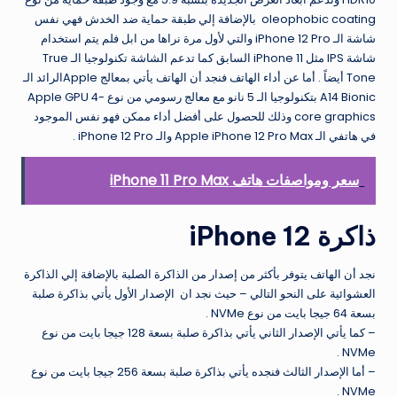
oleophobic coating بالإضافة إلي طبقة حماية ضد الخدش فهي نفس
شاشة الـ iPhone 12 Pro والتي لأول مرة نراها من ابل فلم يتم استخدام
شاشة IPS مثل iPhone 11 السابق كما تدعم الشاشة تكنولوجيا الـ True
Tone أيضاً . أما عن أداء الهاتف فنجد أن الهاتف يأتي بمعالج Appleالرائد الـ
A14 Bionic بتكنولوجيا الـ 5 نانو مع معالج رسومي من نوع Apple GPU 4-
core graphics وذلك للحصول على أفضل أداء ممكن فهو نفس الموجود
في هاتفي الـ Apple iPhone 12 Pro Max والـ iPhone 12 Pro .
سعر ومواصفات هاتف iPhone 11 Pro Max
ذاكرة iPhone 12
نجد أن الهاتف يتوفر بأكثر من إصدار من الذاكرة الصلبة بالإضافة إلي الذاكرة
العشوائية على النحو التالي – حيث نجد ان الإصدار الأول يأتي بذاكرة صلبة
بسعة 64 جيجا بايت من نوع NVMe .
– كما يأتي الإصدار الثاني يأتي بذاكرة صلبة بسعة 128 جيجا بايت من نوع
NVMe .
– أما الإصدار الثالث فنجده يأتي بذاكرة صلبة بسعة 256 جيجا بايت من نوع
NVMe .