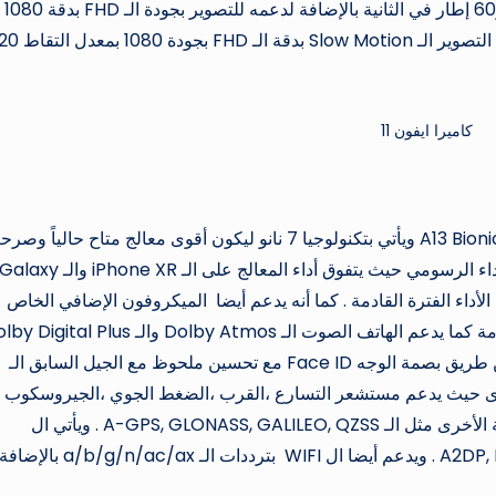
فائقة الـ 4K بدقة 2160 بكسل بمعدل التقاط 30 و30 و60 إطار في الثانية بالإضافة لدعمه للتصوير بجودة الـ FHD بدقة 1080
بكسل بمعدل التقاط 30 و60 إطار في الثانية كما يدعم التصوير الـ Slow Motion بدقة ال
كاميرا ايفون 11
نجد أن الهاتف يأتي بمعالج من إنتاج شركة أبل من نوع A13 Bionic ويأتي بتكنولوجيا 7 نانو ليكون أقوى معالج متاح حالياً
الشركة بأن هذا المعالج يتفوق سواء في الأداء أو في الأداء الرسومي حيث يتفوق أداء المعالج على الـ iPhone XR والـ laxy
معالج أبل سيكون ملك الأداء الفترة القادمة . كما أنه يدعم أيضا الميكروفون الإضافي الخاص
أما من حيث وسائل الأمان و الحماية فيعمل الهاتف عن طريق بصمة الوجه Face ID مع تحسين ملحوظ مع الجيل السابق الـ
الأخرى حيث يدعم مستشعر التسارع ،القرب ،الضغط الجوي ،الجيروسكوب .
بالإضافة إلي أنه يدعم الـ GPS مع دعمه لأنظمة الملاحة الأخرى مثل الـ A-GPS, GLONASS, GALILEO, QZSS . ويأتي ال
Bluetoothبالإصدار الخامس مع دعمه لخاصيتي الـ A2DP, LE . ويدعم أيضا ال WIFI بترددات الـ a/b/g/n/ac/ax بالإضاف