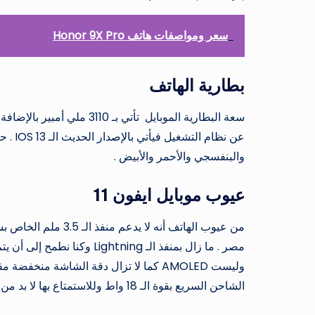
سعر ومواصفات هاتف Honor 9X Pro
بطارية الهاتف
عن نظا
والبنفسجي والأحمر والأبيض .
عيوب موبايل ايفون 11
وليست AMOLED كما لا تزال دقة الشاشة م
الشاحن السريع بقوة الـ 18 واط وللاستمتاع بها لا بد من شراء الشاحن بشكل منفصل فيأتي مع الهاتف شاحن بقوة 5 واط فقط .