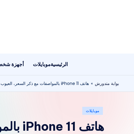
لتجاوز
لى
لمحتوى
الرئيسية
موبايلات
أجهزة شخص
بوابة متدورش
»
هاتف iPhone 11 بالمواصفات مع ذكر السعر، العيوب، المميزات
نُشر
موبايلات
في
هاتف 11