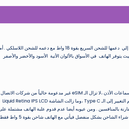
سعة البطارية الموبايل تأتي بـ 3110 ملي أمبير بالإضافة إلي دعمها للشحن السريع بقوة 18 واط مع دعمه للشحن اللاسلكي . 
م التشغيل فيأتي بالإصدار الحديث الـ IOS 13 . حيث يتوفر الهاتف في الأسواق بالألوان الأتية الأسود والأخضر والأصفر
من عيوب الهاتف أنه لا يدعم منفذ الـ 3.5 ملم الخاص بسماعات الأذن ،لا تزال الـ eSIM غير مدعومة حالياً من شركات 
مصر . ما زال بمنفذ الـ Lightning وكنا نطمح إلى أن يتم التغيير إلى الـ Type C ،وما زالت الشاشة Liquid Retina IPS LCD
نخفضة مقارنة بالمنافسين . ومن عيوبه أيضا عدم قدوم علبة الهاتف مشتملة على