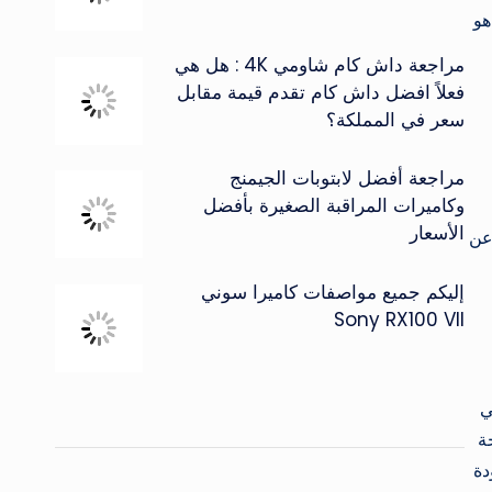
هو
مراجعة داش كام شاومي 4K : هل هي
فعلاً افضل داش كام تقدم قيمة مقابل
سعر في المملكة؟
مراجعة أفضل لابتوبات الجيمنج
وكاميرات المراقبة الصغيرة بأفضل
الأسعار
لهاتف فنجدها تأتي بدقة 12 ميجا بكسل بفتحة عدسة F/2.2 وأصبح الآن يمكنك التصوير الـ Slow Motion عن
إليكم جميع مواصفات كاميرا سوني
Sony RX100 VII
 بدقة 12 ميجا بكسل بفتحة عدسة F/1.8 وهي
جا بكسل بفتحة
جودة