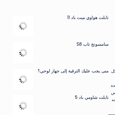
تابلت هواوي ميت باد 11
سامسونج تاب S8
متى يجب عليك الترقية إلى جهاز لوحي؟
كل
تأتي من نوع Nano Sim والـ eSIM . ونجده
الخامس
تابلت شاومي باد 5
 بأنه