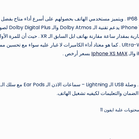
من مميزات الهاتف أنه يأتي مقاوم للماء والغبار بشهادة IP68 . ويتميز مستخدمي الهاتف بحصولهم على أسرع أداء متاح بفضل
المعالج الـ A13 Bionic . حيث أنه أخيراً أصبح هاتف الـ IPhone 11 يدعم تقنية ا
ستريو مجسم . ومن مميزاته أيضا أنه تم زيادة عمر البطارية بمقدار ساعة مقارنة بهاتف ابل السابق الـ XR . حيث أن ل
قررت أبل أخيراً إضافة كاميرا التصوير العريض الـ Ultra-Wide . كما هو معتاد أداء الكاميرات لا غبار عليه سواء مع تحسين 
Iphone XS MAX
بسعر أرخص .
يأتي الهاتف مع نظام التشغيل iOS 13 مع رأس الشاحن . وصلة USB الـ Lightning – سماعات الاذن الـ Ear Pods مع سلك الـ
حتويات علبة ايفون 11