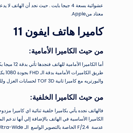
عشوائية بسعة 4 جيجا بايت . حيث نجد أن اله
معتاد منApple.
كاميرا هاتف ايفون 11
من حيث الكاميرا الأمامية:
والبورتريه مع كاميرا ثانية TOF 3D لحسابات العزل وللـفيس ان لوك .
من حيث الكاميرا الخلفية: