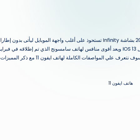
يعتبر هاتف iPhone 11 أحدث هواتف شركة آبل لعام 2019 بشاشة Infinity تستحوذ على أغلب واجهة الموبايل ليأتى بدون إط
أو حواف كبيرة مع تصميم رائع وأداء متميز بنظام تشغيل IOS 13 ويعد أقوى منافس لهاتف سامسونج الذي تم إطلاقه في فبراي
2020 وهو سامسونج جالكسي S20. وفي هذه المقاله سوف نتعرف علي المواصفات الكاملة لهاتف ايفون 11 مع ذكر المميزات
هاتف ايفون 11