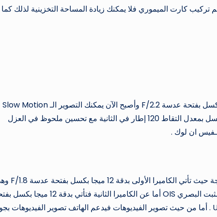
اتف لا يدعم تركيب كارت الميموري فلا يمكنك زيادة المساحة التخزينية لذلك كما 
أما الكاميرا الأمامية ل
طريق الكاميرات الأمامية بدقة الـ FHD بجودة 1080 بكسل بمعدل التقاط 120 إطار في الثانية مع تحسين ملحوظ في العزل
فالهاتف نجده يأتي بكاميرا خلفية ثنائية اي كاميرا مزدوجة حيث تأتي الكاميرا الأولى
الكاميرا الأساسية في الهاتف بالإضافة إلي أنها تدعم المثبت البصري OIS أما عن الكاميرا الثانية فتأتي بدقة 12 مي
عدسة F/2.4 الخاصة بالتصوير الواسع الـ Ultra-Wide . أما من حيث تصوير الفيديوهات فيدعم الهاتف تصوير الفيديوهات ب