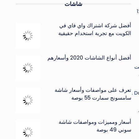
شاشات
ـ FHD بجودة 1080 بمعدل التقاط 120
أفضل شركة اشتراك واي فاي في
الكويت مع تجربة استخدام حقيقية
أفضل أنواع الشاشات 2020 وأسعارهم
 وصرحت
Ga
تعرف على مواصفات وأسعار شاشة
بعزل الضجيج والضوضاء أثناء استخدام الهاتف بصفة عامة كما يدعم الهاتف الصوت الـ Dolby Atmos والـ Dolby Digital Plus .
سامسونج سمارت 55 بوصة
أسعار ومميزات ومواصفات شاشة
ة
سوني 49 بوصة