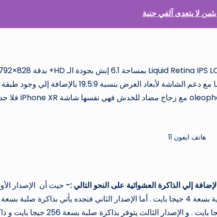
نجد أن الشاشة تأتي علي هيئة شكل النوتش من نوع Liquid Retina IPS LCD بمساحة 6.1 إنش ب
بكسل بمعدل كثافة بكسلات 326 بكسل لكل إنش وأيضا مع دعم الشاشة لأبعاد العرض بنسبة 19.5:9 بالإضافة إلي وجود طبقة
حماية كما هو معتاد من Apple من نوع oleophobic coating مع زجاج مضاد للخدش فهي نفس
هاتف ايفون 11
لإضافة إلي الذاكرة العشوائية على النحو التالي :-
حيث أن الإصدار الأو
يأتي بذاكرة صلبة بسعة 64 جيجا بايت أما ذاكرة عشوائية بسعة 4 جيجا بايت . أما الإصدار الثاني فنجده يأتي بذاكرة صلبة بسعة
128 جيجا بايت بالإضافة إلي ذاكرة عشوائية بسعة 4 جيجا بايت . و الإصدار الثالث يتوفر بذاكرة صلبة بسع