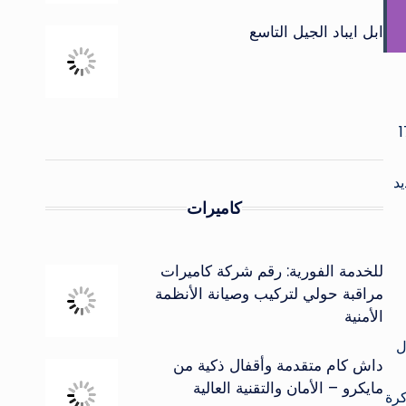
ابل ايباد الجيل التاسع
جودة الـ HD+ بدقة 828×1792
ها شاشة iPhone XR فلا جديد
كاميرات
للخدمة الفورية: رقم شركة كاميرات
مراقبة حولي لتركيب وصيانة الأنظمة
الأمنية
ل
داش كام متقدمة وأقفال ذكية من
مايكرو – الأمان والتقنية العالية
ة 256 جيجا بايت و ذاكرة