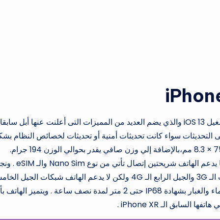
من حيث نظام التشغيل فنجد أن الهاتف يعمل بنظام تشغيل iOS 13 والذي يضم العديد من المميزات التى أعلنت عنها أبل سابقا
التحديثات سواء كانت تحديثات أمنية أو تحديثات لخصائص النظام بش
عام. جسم الجهاز نجد أن الهاتف يأتي بأبعاد 150.9 × 75.7 × 8.3 مم،بالإضافة إلي وزن صافي يقدر بحوالي الوزن 194 جرام.
ويدعم الموبايل أيضا الاتصال قريب المدى الـ NFC . كما يدعم الهاتف شريحتين إتصال 
يدعم شبكات الاتصال الجيل الثاني الـ 2G والجيل الثالث الـ 3G والجيل الرابع الـ 4G ولكن لا يدعم الهاتف شبكات الجيل 
ال 5G. بالإضافة إلي أنه يأتي هاتف IPhone 11 مضاد للماء والغبار بشهادة IP68 حتى 2 متر لمدة نصف ساعة . ويتميز الهاتف
سابق الـ iPhone XR .