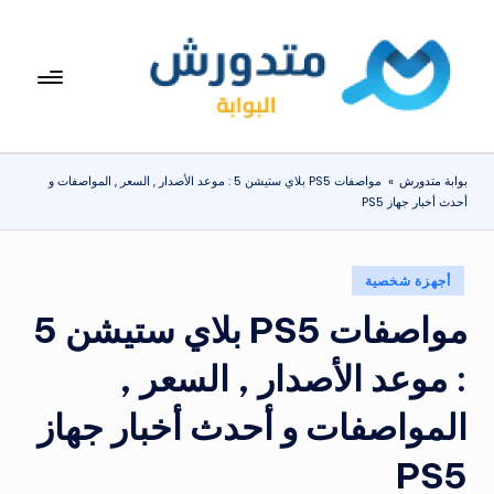
لتجاوز
لى
بوا
تعرف
لمحتوى
على
بة
اسعار
مت
الاجهزة
بوابة متدورش
»
مواصفات PS5 بلاي ستيشن 5 : موعد الأصدار , السعر , المواصفات و
المنزلية
دو
أحدث أخبار جهاز PS5
والموبايلات
ر
يومياً
ش
نُشر
أجهزة شخصية
في
مواصفات PS5 بلاي ستيشن 5
: موعد الأصدار , السعر ,
المواصفات و أحدث أخبار جهاز
PS5