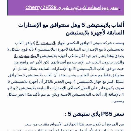
سعر ومواصفات لاب توب شيري Cherry ZE52B
ألعاب بلايستيشن 5 وهل ستتوافق مع الإصدارات
السابقة لأجهزة بلايستيشن
وصفت شركة سوني التوافق العكسي لجهاز
بلايستيشن 5
(توافق ألعاب
بلايستيشن 5 مع الإصدارات السابقة لأجهزة البلايستيشن ) بأنه قوي بشكل لا
يصدق وهذا يعتبر خبر جيد لكل مالكي أجهزة بلايستيشن 5
وبلايستيشن 4
والذين يريدون اللعب عبر الإنترنت مع أصدقائهم لكن الأمر غير واضح من
حيث توافق العاب البلايستيشن 5 مع الإصدارات السابقة بشكل شامل أم
ستوافق فقط مع بعض العناوين ونحن نعتقد أن ألعاب بلايستيشن 5 ستتوافق
بشكل كبير مع جهاز بلايستيشن 4 ومن الجدير بالذكر أن أجهزة بلايستيشن 5
سوف يكون قادر على العمل كمحاكي للإصدارات السابقة بلايستيشن 2 و 3 و
4 بالإضافة إلى ألعاب البلايستيشن الأصلية ولكن لم يتم تأكيد هذا الخبر بشكل
رسمي .
سعر PS5 بلاي ستيشن 5 :
من المرجح أن يكون سعر هذا الجهازفي الأسواق مقترب من سعر
بلايستيشن 4 وذلك لأن أسعار جميع إصدارات أجهزة البلايستيشن مقتربة من