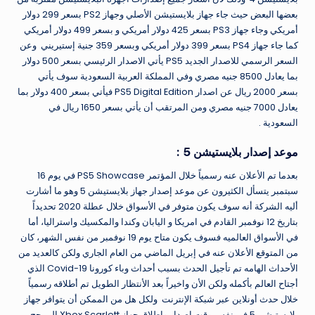
بعضها البعض حيث جاء جهاز بلايستيشن الأصلي وجهاز PS2 بسعر 299 دولار
أمريكي وجاء جهاز PS3 بسعر 425 دولار أمريكي و بسعر 499 دولار أمريكي
كما جاء جهاز PS4 بسعر 399 دولار أمريكي وبسعر 359 جنية إستيريني وعن
السعر الرسمي للاصدار الجديد PS5 يأتي الاصدار الرئيسي بسعر 500 دولار
بما يعادل 8500 جنيه مصري وفي المملكة العربية السعودية سوف يأتي
بسعر 2000 ريال عن اصدار PS5 Digital Edition فيأتي بسعر 400 دولار بما
يعادل 7000 جنيه مصري ومن المرتقب أن يأتي بسعر 1650 ريال في
السعودية .
موعد إصدار بلايستيشن 5 :
بعدما تم الأعلان عنه رسمياً خلال المؤتمر PS5 Showcase في يوم 16
سبتمبر يتسأل الكثيرون عن موعد إصدار جهاز بلايستيشن 5 وهو ما أشارت
أليه الشركة أنه سوف يكون متوفر في الأسواق خلال عطلة 2020 تحديداً
بتاريخ 12 نوفمبر القادم في امريكا و اليابان وكندا والمكسيك واستراليا، أما
في الأسواق العالميه فسوف يكون متاح يوم 19 نوفمبر من نفس الشهر، كان
من المتوقع الأعلان عنه في إبريل الماضي من العام الجاري ولكن كالعديد من
الأحداث الهامه تم تأجيل الحدث بسبب أحداث وباء كورونا Covid-19 الذي
أجتاح العالم بأكمله ولكن الأن واخيراً بعد الأنتظار الطويل تم أطلاقه رسمياً
خلال حدث أونلاين عبر شبكة الإنترنت ولكل هل من الممكن أن يتوافر جهاز
بلايستيشن 5 في نفس وقت إصدار وإطلاق جهاز Xbox Scarlett المرجح