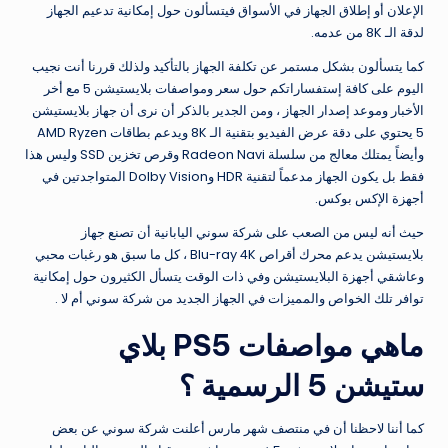
الإعلان أو إطلاق الجهاز في الأسواق فيتسألون حول إمكانية تدعيم الجهاز
لدقة الـ 8K من عدمه.
كما يتسألون بشكل مستمر عن تكلفة الجهاز بالتأكيد ولذلك قررنا أنت نجيب
اليوم على كافة إستفساراتكم حول سعر ومواصفات بلايستيشن 5 مع أخر
الأخبار وموعد إصدار الجهاز
، ومن الجدير بالذكر أن نرى أن جهاز بلايستيشن
5 يحتوي على دقة عرض الفيديو بتقنية الـ 8K ويدعم بطاقات AMD Ryzen
وأيضاً يمتلك معالج من سلسلة Radeon Navi وقرص تخزين SSD وليس هذا
فقط بل يكون الجهاز مدعماً لتقنية HDR وDolby Vision المتواجدتين في
أجهزة الإكس بوكس.
حيث أنه ليس من الصعب على شركة سوني اليابانية أن تصنع جهاز
بلايستيشن يدعم محرك أقراص Blu-ray 4K ، كل ما سبق هو رغبات محبي
وعاشقي أجهزة البلايستيشن وفي ذات الوقت يتسأل الكثيرون حول إمكانية
توافر تلك الخواص والمميزات في الجهاز الجديد من شركة سوني أم لا .
ماهي مواصفات PS5 بلاي
ستيشن 5 الرسمية ؟
كما أننا لاحظنا أن في منتصف شهر مارس أعلنت شركة سوني عن بعض