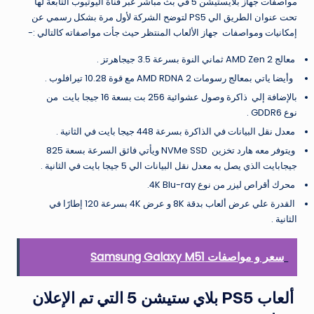
مواصفات جهاز بلايستيشن 5 في بث مباشر عبر قناة اليوتيوب التابعة لها
تحت عنوان الطريق الي PS5 لتوضح الشركة لأول مرة بشكل رسمي عن
إمكانيات ومواصفات جهاز الألعاب المنتظر حيث جأت مواصفاته كالتالي :-
معالج AMD Zen 2 ثماني النوة بسرعة 3.5 جيجاهرتز .
وأيضا ياتي بمعالج رسومات AMD RDNA 2 مع قوة 10.28 تيرافلوب .
بالإضافة إلي ذاكرة وصول عشوائية 256 بت بسعة 16 جيجا بايت من
نوع GDDR6 .
معدل نقل البيانات في الذاكرة بسرعة 448 جيجا بايت في الثانية .
ويتوفر معه هارد تخزين NVMe SSD ويأتي فائق السرعة بسعة 825
جيجابايت الذي يصل به معدل نقل البيانات الي 5 جيجا بايت في الثانية .
محرك أقراص ليزر من نوع 4K Blu-ray.
القدرة علي عرض ألعاب بدقة 8K و عرض 4K بسرعة 120 إطارًا في
الثانية .
سعر و مواصفات Samsung Galaxy M51
ألعاب PS5 بلاي ستيشن 5 التي تم الإعلان