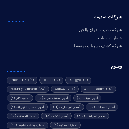
شركات صديقة
شركة تنظيف افران بالخبر
حسابات سناب
شركة كشف تسربات بمسقط
وسوم
iPhone 11 Pro
(4)
Laptop
(12)
LG Egypt
(9)
Security Cameras
(23)
WebOS TV
(6)
Xiaomi Redmi
(40)
أجهزة توشيبا
(5)
أجهزة تنظيف منزلية
(5)
أجهزة اكاي
(4)
أسعار السخانات
(12)
أسعار البوتاجازات
(14)
أجهزة كاسيل الكهربائية
(4)
أسعار الموبايلات
(312)
أسعار اللابتوب
(12)
أسعار الغسالات
(10)
اجهزة اريستون
(4)
أسعار موبايلات شاومي
(40)