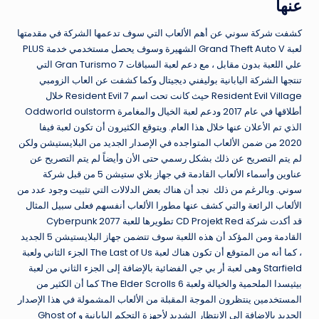
عنها
كشفت شركة سوني عن أهم الألعاب التي سوف تدعمها الشركة في مقدمتها
لعبة Grand Theft Auto V الشهيرة وسوف يحصل مستخدمي خدمة PLUS
علي اللعبة بدون مقابل ، مع دعم لعبة السباقات Gran Turismo 7 التي
تنتجها الشركة اليابانية بوليفني ديجيتال وكما كشفت عن العاب الزومبي
Resident Evil Village حيث كانت تحت اسم Resident Evil 7 خلال
أطلاقها في عام 2017 ودعم لعبة الخيال والمغامرة Oddworld oulstorm
الذي تم الأعلان عنها خلال هذا العام. ويتوقع الكثيرون أن تكون لعبة فيفا
2020 من ضمن الألعاب المتواجده في الإصدار الجديد من البلايستيشن ولكن
لم يتم التصريح عن ذلك بشكل رسمي حتى الأن وأيضاً لم يتم التصريح عن
عناوين وأسماء الألعاب القادمة في جهاز بلاي ستيشن 5 من قبل شركة
سوني. وبالرغم من ذلك نجد أن هناك بعض الدلالات التي تثبيت وجود عدد من
الألعاب الرائعة والتي كشف عنها مطورا الألعاب أنفسهم فعلى سبيل المثال
قد أكدت شركة CD Projekt Red تطويرها للعبة Cyberpunk 2077
القادمة ومن المؤكد أن هذه اللعبة سوف تتضمن جهاز البلايستيشن 5 الجديد
، كما أنه من المتوقع أن تكون هناك لعبة The Last of Us الجزء الثاني ولعبة
Starfield وهى لعبة أر بي جي الفضائية بالإضافة إلى الجزء الثاني من لعبة
بيثيسدا الملحمية والخيالة ولعبة The Elder Scrolls 6 كما أن الكثير من
المستخدمين ينتظرون الموجة المقبلة من الألعاب المشمولة في هذا الإصدار
الجديد بالإضافة إلى الإنتظار الشديد لأجهزة التحكم اليابانية و Ghost of