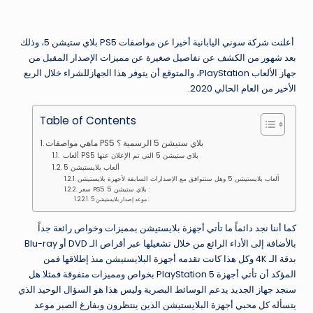
أعلنت شركة سوني اليابانية أخيرا عن مواصفات PS5 بلاي ستيشن 5، وذلك
بعد شهور من الكشف عن تفاصيل صغيرة عن مميزات الإصدار المقبل من
جهاز الألعاب PlayStation، والمتوقع أن يتوفر هذا الجهازللشراء خلال الربع
الأخير من العام الحالي 2020.
Table of Contents
ماهي مواصفات PS5 بلاي ستيشن 5 الرسمية ؟
ألعاب PS5 بلاي ستيشن 5 التي تم الإعلان عنها
ألعاب بلايستيشن 5
ألعاب بلايستيشن 5 وهل ستتوافق مع الإصدارات السابقة لأجهزة بلايستيشن
سعر PS5 بلاي ستيشن 5 :
موعد إصدار بلايستيشن 5 :
كما أننا نجد دائماً ما تأتي أجهزة بلايستيشن بمميزات وخواص رائعة جداً
بالأضافة إلى الأداء الرائع من خلال تشغيلها عبر أقراص الـ DVD أو Blu-ray
بدقة الـ 4K وكل هذا كانت تقدمه أجهزة البلايستيشن منذ إطلاقها فمن
المؤكد أن تأتي أجهزة PlayStation 5 بخواص ومميزات متفوقة فمثلا هل
سنجد جهاز الجديد يدعم الوسائط البصرية وليس هذا هو السؤال الوحيد الذي
يتسأله كل محبي أجهزة البلايستيشن الذين ينتظرون وبفارغ الصبر موعد