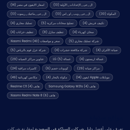
ال_جى_الإعدادات_الأولية
(13)
اسعار الايفون في مصر
(14)
المكواة
(30)
ال_جى_ويب_او_اس
(13)
ال_جى_ماجيك_ريموت
(13)
تكييف فريش
(4)
تصليح سخانات مركزية
(5)
تسليك مجاري
(4)
سخان كهرباء
(4)
تنظيف منازل
(8)
تنظيف خزانات
(4)
شركة تسليك مجاري
(5)
سعر و مواصفات Xiaomi Redmi
(40)
صيانة الأفران
(4)
شركة مكافحة حشرات
(4)
شركة عزل فوم بالرياض
(5)
غسالة اريستون
(4)
غسالة LG
(5)
عناوين مراكز الصيانة
(29)
مراكز صيانة
(29)
كوبونات خصم
(6)
كاميرات مراقبة
(24)
موبايلات Apple ايفون
(14)
مكواة بالبخار
(4)
مكانس كهربائية
(49)
هاتف Samsung Galaxy M31s
(4)
هاتف Realme C11
(4)
هاتف Xiaomi Redmi Note 8
(6)
مواقع صديقة
تعرف على أفضل
دليل شركات السباكة في السعودية
لمقارنة شركات