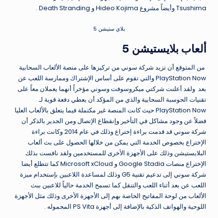
Tsushima وأيضاً مشروع Hideo Kojima و Death Stranding .
بلاي ستيشن 5
ألعاب بلايستيشن 5
من المتوقع أن تزيد شركة سوني من تركيزها على منصة الألعاب السحابية
PlayStation Now والتي تقوم على أساس الإشتراك وممارسة اللعب عن
بعد ولقد أعلنت شركتي ميكروسوفت وسوني مؤخراً أنهما يعملان معاً على
تقنيات الحوسبة السحابية والذي من المؤكد أن يعطي دفعة قوية لـ
PlayStation Now حيث كانت المنصة غير مكتملة فيما يتعلق بالألعاب العليا
فضلاً عن وجود مشاكل في التأخير وإنقطاع الإتصال ومن الجدير بالذكر أن
شركة سوني قد قدمت براءة إختراع وذلك في عام 2014 وكانت براءة
الإختراع بخصوص الخدمة التي يمكن من خلالها الحصول على بث ألعاب
البلايستيشن وذلك على الأجهزة الأخرى للمستخدمين ولقد نافست بذلك
الإختراع منصات Google Stadia و Microsoft xCloud كما تتطلع أيضا
شركة سوني إلى تدعيم تقنية G5 وذلك لمساعدة اللاعبين بإستخدام ميزة
اللعب عن بعد أثناء اللعب والتنقل كما تسمح الخدمة حالياً للاعبين ببث
الألعاب من لوحة المفاتيح الخاصة بهم إلى الأجهزة الأخرى وذلك مثل الأجهزة
اللوحية والهواتف الذكية بالإضافة إلى أجهزة PS Vita المحموله .