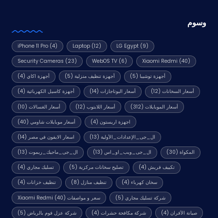
وسوم
iPhone 11 Pro
(4)
Laptop
(12)
LG Egypt
(9)
Security Cameras
(23)
WebOS TV
(6)
Xiaomi Redmi
(40)
أجهزة توشيبا
(5)
أجهزة تنظيف منزلية
(5)
أجهزة اكاي
(4)
أسعار السخانات
(12)
أسعار البوتاجازات
(14)
أجهزة كاسيل الكهربائية
(4)
أسعار الموبايلات
(312)
أسعار اللابتوب
(12)
أسعار الغسالات
(10)
اجهزة اريستون
(4)
أسعار موبايلات شاومي
(40)
ال_جى_الإعدادات_الأولية
(13)
اسعار الايفون في مصر
(14)
المكواة
(30)
ال_جى_ويب_او_اس
(13)
ال_جى_ماجيك_ريموت
(13)
تكييف فريش
(4)
تصليح سخانات مركزية
(5)
تسليك مجاري
(4)
سخان كهرباء
(4)
تنظيف منازل
(8)
تنظيف خزانات
(4)
شركة تسليك مجاري
(5)
سعر و مواصفات Xiaomi Redmi
(40)
صيانة الأفران
(4)
شركة مكافحة حشرات
(4)
شركة عزل فوم بالرياض
(5)