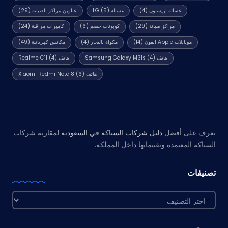
غسالة اريستون
(4)
غسالة LG
(5)
عناوين مراكز الصيانة
(29)
مراكز صيانة
(29)
كوبونات خصم
(6)
كاميرات مراقبة
(24)
موبايلات Apple ايفون
(14)
مكواة بالبخار
(4)
مكانس كهربائية
(49)
هاتف Samsung Galaxy M31s
(4)
هاتف Realme C11
(4)
هاتف Xiaomi Redmi Note 8
(6)
مواقع صديقة
تعرف على أفضل
دليل شركات السباكة في السعودية
لمقارنة شركات
السباكة المعتمدة وتقييماتها داخل المملكة.
تصنيفات
تصنيفات