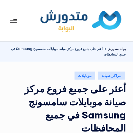
لتجاوز
لى
بوا
تعرف
لمحتوى
على
بة
اسعار
مت
الاجهزة
بوابة متدورش
»
أعثر على جميع فروع مركز صيانة موبايلات سامسونج Samsung في
المنزلية
دو
جميع المحافظات
والموبايلات
ر
يومياً
ش
نُشر
مراكز صيانة
موبايلات
في
أعثر على جميع فروع مركز
صيانة موبايلات سامسونج
Samsung في جميع
المحافظات