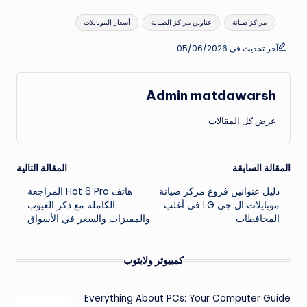
العلامات:
مراكز صيانة
عناوين مراكز الصيانة
أسعار الموبايلات
آخر تحديث في 05/06/2026
Admin matdawarsh
عرض كل المقالات
تصفّح
المقالة السابقة
المقالة التالية
دليل عنوانين فروع مركز صيانة
هاتف Hot 6 Pro المراجعة
المقالات
موبايلات ال جي LG في أغلب
الكاملة مع ذكر العيوب
المحافظات
والمميزات والسعر في الأسواق
كمبيوتر ولابتوب
Everything About PCs: Your Computer Guide