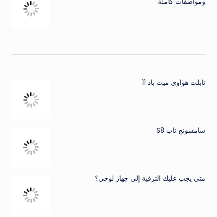
ومواصفات كاملة
تابلت هواوي ميت باد 11
سامسونج تاب S8
متى يجب عليك الترقية إلى جهاز لوحي؟