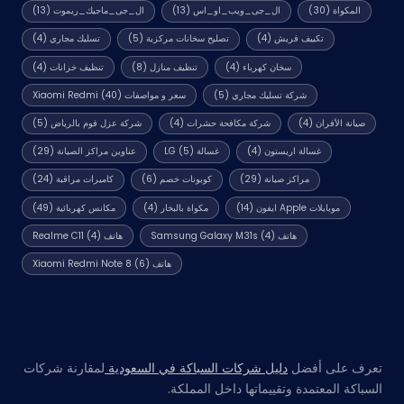
المكواة
(30)
ال_جى_ويب_او_اس
(13)
ال_جى_ماجيك_ريموت
(13)
تكييف فريش
(4)
تصليح سخانات مركزية
(5)
تسليك مجاري
(4)
سخان كهرباء
(4)
تنظيف منازل
(8)
تنظيف خزانات
(4)
شركة تسليك مجاري
(5)
سعر و مواصفات Xiaomi Redmi
(40)
صيانة الأفران
(4)
شركة مكافحة حشرات
(4)
شركة عزل فوم بالرياض
(5)
غسالة اريستون
(4)
غسالة LG
(5)
عناوين مراكز الصيانة
(29)
مراكز صيانة
(29)
كوبونات خصم
(6)
كاميرات مراقبة
(24)
موبايلات Apple ايفون
(14)
مكواة بالبخار
(4)
مكانس كهربائية
(49)
هاتف Samsung Galaxy M31s
(4)
هاتف Realme C11
(4)
هاتف Xiaomi Redmi Note 8
(6)
مواقع صديقة
تعرف على أفضل
دليل شركات السباكة في السعودية
لمقارنة شركات
السباكة المعتمدة وتقييماتها داخل المملكة.