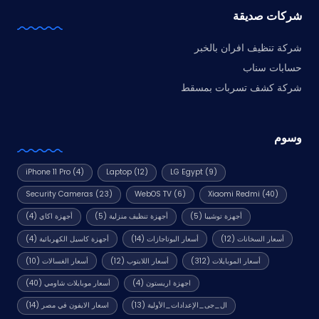
شركات صديقة
شركة تنظيف افران بالخبر
حسابات سناب
شركة كشف تسربات بمسقط
وسوم
iPhone 11 Pro
(4)
Laptop
(12)
LG Egypt
(9)
Security Cameras
(23)
WebOS TV
(6)
Xiaomi Redmi
(40)
أجهزة توشيبا
(5)
أجهزة تنظيف منزلية
(5)
أجهزة اكاي
(4)
أسعار السخانات
(12)
أسعار البوتاجازات
(14)
أجهزة كاسيل الكهربائية
(4)
أسعار الموبايلات
(312)
أسعار اللابتوب
(12)
أسعار الغسالات
(10)
اجهزة اريستون
(4)
أسعار موبايلات شاومي
(40)
ال_جى_الإعدادات_الأولية
(13)
اسعار الايفون في مصر
(14)