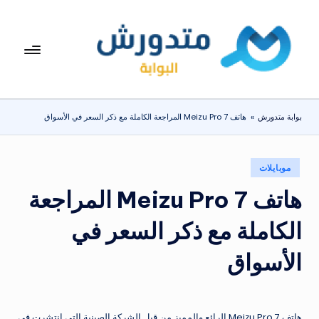
لتجاوز
لى
بوا
تعرف
لمحتوى
على
بة
اسعار
مت
الاجهزة
بوابة متدورش
»
هاتف Meizu Pro 7 المراجعة الكاملة مع ذكر السعر في الأسواق
المنزلية
دو
والموبايلات
ر
يومياً
نُشر
موبايلات
ش
في
هاتف Meizu Pro 7 المراجعة
الكاملة مع ذكر السعر في
الأسواق
هاتف Meizu Pro 7 الرائع والمميز من قبل الشركة الصينية التي انتشرت في