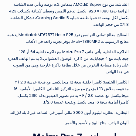
الشاشة: من نوع AMOLED Super بمقاس 5.2 بوصة وتأتي هذه الشاشة
الرائعة بدقة 1080 × 1920 بكسل تدعم اللمس وتعطي ككثافة بكسلات 423
بكسل لكل بوصة تدعمها طبقة حماية Corning Gorilla 5، تشكل الشاشة
71.8٪ من حجم الهاتف.
المعالج: معالج ثماني النواةمن نوع Mediatek MT6757T Helio P25 يدعمه
معالج الرسوميات Mali-T880MP2، يوفر تجربة رائعة في الألعاب.
الذاكرة الداخلية: يأتي هاتف Meizu Pro 7 مع ذاكرة داخلية 64 أو 128
جيجابايت مع 4 جيجابايت من ذاكرة الوصول العشوائي.لا يدعم الهاتف القدرة
على زيادة مساحة التخزين من خلال بطاقة ذاكرة خارجية وهي من العيوب
في هذا الهاتف.
الكاميرا الخلفية: كاميرا خلفية بدقة 12 ميجابكسل مع فتحة عدسة f / 2.0
مدعومة بفلاش LED مزدوج مع ميزة التركيز التلقائي. الكاميرا الأمامية: 16
ميجابيكسل مع عدسة F / 2.0.- يدعم تصوير الفيديو بدقة 2160 بكسل.
كاميرا أمامية بدقة 16 ميجا بكسل وبفتحة عدسة f/2.0.
البطارية: بطارية ليثيوم أيون 3000 مللي أمبير في الساعة غير قابلة للإزالة.
ألوان الهاتف: متاح البيج والأسود والأحمر.