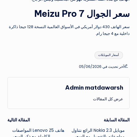
سعر الجوال Meizu Pro 7
سعر الهاتف 430 دولار أمريكي في الأسواق العالمية النسخة 128 جيجا ذاكرة
داخلية مع 4 جيجا رام.
العلامات:
أسعار الموبايلات
آخر تحديث في 05/06/2026
Admin matdawarsh
عرض كل المقالات
تصفّح
المقالة السابقة
المقالة التالية
موبايل Nokia 2.3 الرائع نتناول
هاتف Lenovo Z5 المواصفات
المقالات
مواصفاته بالتفصيل مع السعر
الكاملة مع ذكر السعر