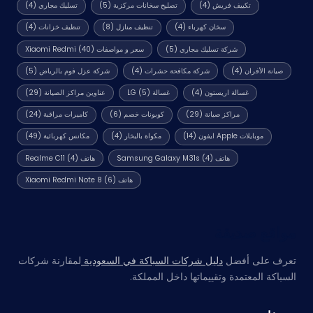
تكييف فريش
(4)
تصليح سخانات مركزية
(5)
تسليك مجاري
(4)
سخان كهرباء
(4)
تنظيف منازل
(8)
تنظيف خزانات
(4)
شركة تسليك مجاري
(5)
سعر و مواصفات Xiaomi Redmi
(40)
صيانة الأفران
(4)
شركة مكافحة حشرات
(4)
شركة عزل فوم بالرياض
(5)
غسالة اريستون
(4)
غسالة LG
(5)
عناوين مراكز الصيانة
(29)
مراكز صيانة
(29)
كوبونات خصم
(6)
كاميرات مراقبة
(24)
موبايلات Apple ايفون
(14)
مكواة بالبخار
(4)
مكانس كهربائية
(49)
هاتف Samsung Galaxy M31s
(4)
هاتف Realme C11
(4)
هاتف Xiaomi Redmi Note 8
(6)
مواقع صديقة
تعرف على أفضل
دليل شركات السباكة في السعودية
لمقارنة شركات
السباكة المعتمدة وتقييماتها داخل المملكة.