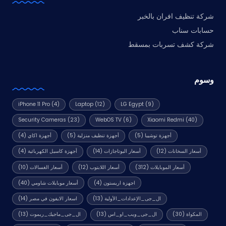
شركة تنظيف افران بالخبر
حسابات سناب
شركة كشف تسربات بمسقط
وسوم
iPhone 11 Pro
(4)
Laptop
(12)
LG Egypt
(9)
Security Cameras
(23)
WebOS TV
(6)
Xiaomi Redmi
(40)
أجهزة توشيبا
(5)
أجهزة تنظيف منزلية
(5)
أجهزة اكاي
(4)
أسعار السخانات
(12)
أسعار البوتاجازات
(14)
أجهزة كاسيل الكهربائية
(4)
أسعار الموبايلات
(312)
أسعار اللابتوب
(12)
أسعار الغسالات
(10)
اجهزة اريستون
(4)
أسعار موبايلات شاومي
(40)
ال_جى_الإعدادات_الأولية
(13)
اسعار الايفون في مصر
(14)
المكواة
(30)
ال_جى_ويب_او_اس
(13)
ال_جى_ماجيك_ريموت
(13)