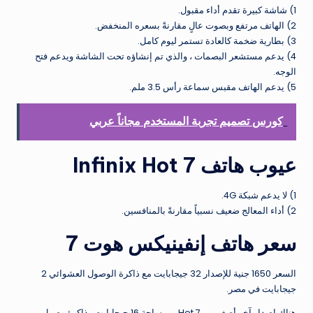
1) شاشة كبيرة تقدم أداء مقبول.
2) الهاتف مرتفع وبصوت عالٍ مقارنةً بسعره المنخفض.
3) بطارية ضخمة كالعادة تستمر ليوم كامل.
4) يدعم مستشعر البصمات ، والذي تم إنشاؤه تحت الشاشة ويدعم فتح
الوجه.
5) يدعم الهاتف مقبس سماعة رأس 3.5 ملم.
كورس تصميم تجربة المستخدم مجاناً عربي
عيوب هاتف Infinix Hot 7
1) لا يدعم شبكة 4G.
2) أداء المعالج ضعيف نسبياً مقارنةً بالمنافسين.
سعر هاتف إنفينيكس هوت 7
السعر 1650 جنية للإصدار 32 جيجابايت مع ذاكرة الوصول العشوائي 2
جيجابايت في مصر.
هناك إصدار آخر أصغر من Hot 7 ، بمساحة 16 جيجابايت وذاكرة وصول