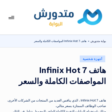
لتجاوز
لى
بوا
تعرف
لمحتوى
على
بة
اسعار
مت
الاجهزة
بوابة متدورش
»
هاتف Infinix Hot 7 المواصفات الكاملة والسعر
المنزلية
دو
والموبايلات
ر
يومياً
نُشر
أجهزة شخصية
ش
في
هاتف Infinix Hot 7
المواصفات الكاملة والسعر
هاتف Infinix Hot 7 ، الذي ينافس العديد من المنتجات من الشركات الأخرى،
صاحب الوظائف الممتازة بسعر مثالي،
وذلك باستخدام البيانات التقنية الكاملة للهاتف المحمول نتناول في التالي