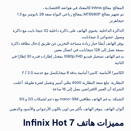
المعالج: معالج Infinix كالمعتاد في هواتفه الاقتصادية ،
تم تجهيز معالج MT6580P بمعالج رباعي النواة سعة 28 نانومتر مع 1.3
جيجاهرتز.
الذاكرة الداخلية: يحتوي الهاتف على ذاكرة داخلية 32 جيجا بايت مع ذاكرة
وصول عشوائي 2 جيجابايت.
يوفر الهاتف أيضًا خيار زيادة مساحة التخزين عن طريق إدخال بطاقة ذاكرة
بسعة تصل إلى 128 جيجابايت في اتصال معين.
يدعم الهاتف تسجيل فيديو 1080p FHD بمعدل إطارات قدره 30 إطارًا في
الثانية.
الكاميرا الأمامية: كاميرا أمامية بدقة 8 ميجابكسل مع عدسة F / 2.0.
البطارية: تبلغ سعة البطارية 4000 مللي أمبير وتعمل لفترة طويلة. أعلنت
الشركة أن العمر الافتراضي يصل إلى 16 ساعة.
الشبكة: يدعم الهاتف بطاقتي nano-SIM مع دعم لشبكات 2G و 3G.
ألوان الهاتف: يتوفر الهاتف بأكثر من لون باللون الأرجواني والأسود والذهبي.
مميزات هاتف Infinix Hot 7