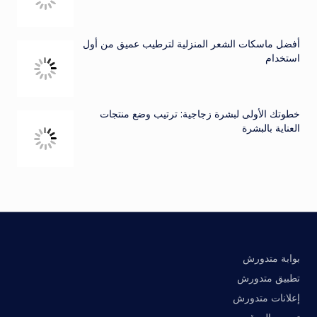
أفضل ماسكات الشعر المنزلية لترطيب عميق من أول
استخدام
خطوتك الأولى لبشرة زجاجية: ترتيب وضع منتجات
العناية بالبشرة
بوابة متدورش
تطبيق متدورش
إعلانات متدورش