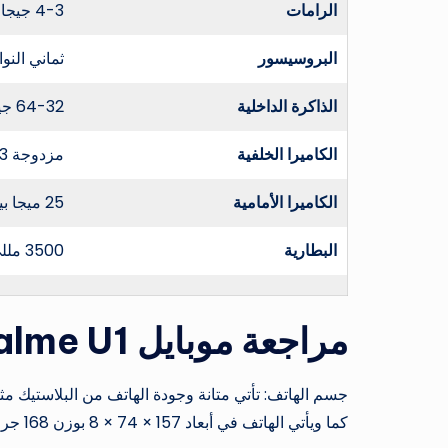
الرامات
4-3 جيجا بايت
البروسيسور
ثماني النواة tek Helio P70
الذاكرة الداخلية
64-32 جيجابايت
الكاميرا الخلفية
مزدوجة 13+2 ميجا بيكسل
الكاميرا الأمامية
25 ميجا بيكسل
البطارية
3500 مللي أمبير
مراجعة موبايل Realme U1
جسم الهاتف: تأتي متانة وجودة الهاتف من البلاستيك مثل هواتف alme
كما ويأتي الهاتف في أبعاد 157 × 74 × 8 بوزن 168 جرام.