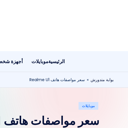
لتجاوز
لى
لمحتوى
الرئيسية
موبايلات
أجهزة شخص
بوابة متدورش
»
سعر مواصفات هاتف Realme U1
نُشر
موبايلات
في
سعر مواصفات هاتف Realme U1