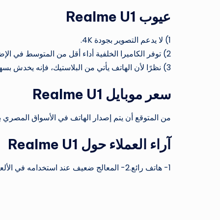
عيوب Realme U1
1) لا يدعم التصوير بجودة 4K.
2) توفر الكاميرا الخلفية أداء أقل من المتوسط ​​في الإضاءة المنخفضة.
3) نظرًا لأن الهاتف يأتي من البلاستيك، فإنه يخدش بسهولة شديدة.
سعر موبايل Realme U1
من المتوقع أن يتم إصدار الهاتف في الأسواق المصري بسعر 4300 جنيه للنسخة ال64 جيجا بايت مع رامات 4 
آراء العملاء حول Realme U1
1- هاتف رائع.2- المعالج ضعيف عند استخدامه في الألعاب.
العلامات: