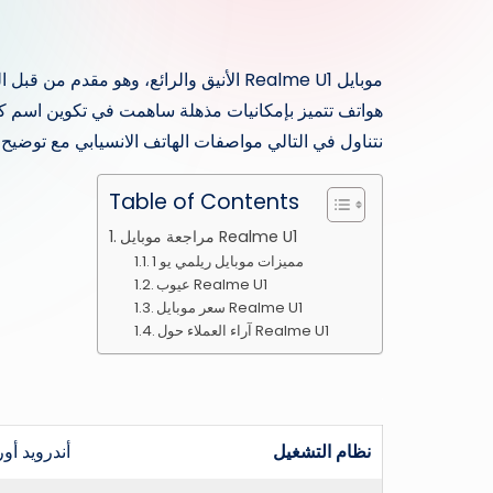
موبايل Realme U1 الأنيق والرائع، وهو م
هواتف تتميز بإمكانيات مذهلة ساهمت في تكوين اسم كبي
نتناول في التالي مواصفات الهاتف الانسيابي مع توضيح 
Table of Contents
مراجعة موبايل Realme U1
مميزات موبايل ريلمي يو 1
عيوب Realme U1
سعر موبايل Realme U1
آراء العملاء حول Realme U1
نظام التشغيل
أندرويد أوريو