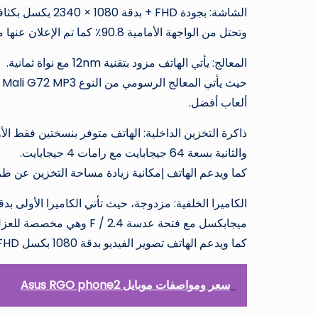
وتحتل من الواجهة الأمامية 90.8٪ كما تم الإعلان عنها من خلال موقعها الرسمي على الويب.
المعالج: يأتي الهاتف مزود بتقنية 12nm مع نواة ثمانية.
ألعاب أفضل.
ذاكرة التخزين الداخلية: الهاتف متوفر بنسختين فقط الأولي بسعة 32 جيجابايت مع را
والثانية بسعة 64 جيجابايت مع رامات 4 جيجابايت.
كما ويدعم الهاتف إمكانية زيادة مساحة التخزين عن طريق بطاقة
ميجابكسل مع فتحة عدسة F / 2.4 وهي مخصصة للعزل والبورتريه لجعل خلفية ضبابية مع فلاش LED واحد.
كما ويدعم الهاتف تصوير الفيديو بدقة 1080 بكسل FHD بمعدل فريمات يبلغ 30 فريم في الثانية.
سعر ومواصفات موبايل Asus RGO phone2