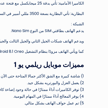
الكاميرا الأمامية: تأتي بدقة 25 ميجابكسل مع فتحة عدسة F / 2.0 مع مستشعر Sony IMX576، كما هو الحال في Oppo F9.
البطارية: تأتي البطارية بسعة 3500 مللي أمبير في الساعة ولكنها لا تدعم خاصية الشحن السريع.
الشبكة :
يدعم الهاتف بطاقتي SIM من النوع Nano Sim.
ويدعم الهاتف شبكات الجيل الثاني والجيل الثالث والجيل 
كما ويأتي الهاتف مزودًا بنظام التشغيل Android 8.1 Oreo مع واجهة ColorOS 5.2.
مميزات موبايل ريلمي يو 1
1) شاشة كبيرة مع الشق الأكثر جمالا المتاحة حتى الآن رسميا.
2) يعمل العزل والبورتريه بشكل جيد.
3) توفر الكاميرات أداءً ممتازًا في حالة وجود إضاءة كافية، خاصة الكاميرا الأمامية.
4) يوفر المعالج أداءً ممتازًا في المهام اليومية.
5) تم عمل حواف الهاتف بشكل مثالي.