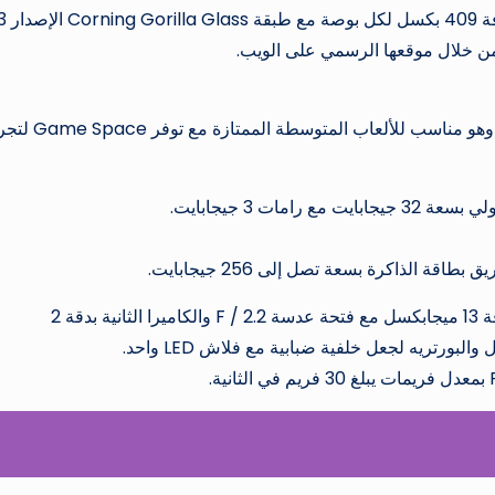
الشاشة: بجودة FHD + بدقة 1080 × 2340 بكسل بكثافة 409 بكسل لكل بوصة مع ط
حيث يأتي المعالج الرسومي من النوع Mali G72 MP3 وهو مناسب للألعاب المتوس
مات 3 جيجابايت.
 الذاكرة بسعة تصل إلى 256 جيجابايت.
الكاميرا الخلفية: مزدوجة، حيث تأتي الكاميرا الأولى بدقة 13 ميجابكسل مع فتحة عدسة F / 2.2 والكاميرا الثانية بدقة 2