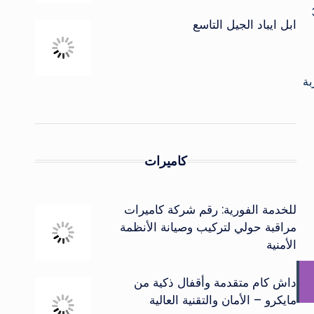
بقة Corning Gorilla Glass الإصدار 3
ابل ايباد الجيل التاسع
طة الممتازة مع توفر Game Space لتجربة
كاميرات
للخدمة الفورية: رقم شركة كاميرات
مراقبة حولي لتركيب وصيانة الأنظمة
الأمنية
داش كام متقدمة وأقفال ذكية من
مايكرو – الأمان والتقنية العالية