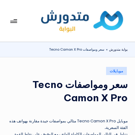
لتجاوز
لى
بوا
تعرف
لمحتوى
على
بة
اسعار
مت
الاجهزة
بوابة متدورش
»
سعر ومواصفات Tecno Camon X Pro
المنزلية
دو
والموبايلات
ر
يومياً
نُشر
موبايلات
ش
في
سعر ومواصفات Tecno
Camon X Pro
موبايل Tecno Camon X Pro مثالي بمواصفات جيدة مقارنة بهواتف هذه
الفئة السعرية،
نتناول في التالي المواصفات الكاملة للهاتف مع الوقوف على نقاط القوة