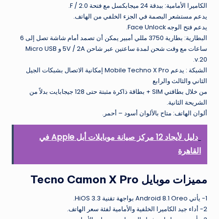
الكاميرا الأمامية: ببدقة 24 ميجابكسل مع فتحة F / 2.0.
يدعم مستشعر البصمة في الجزء الخلفي من الهاتف.
يدعم فتح الوجه Face Unlock.
البطارية: بطارية 3750 مللي أمبير يمكن أن تصمد أمام شاشة تصل إلى 6
ساعات مع وقت شحن لمدة ساعتين عبر شاحن 5V / 2A و Micro USB
v.20.
الشبكة : يدعم Mobile Techno X Pro إمكانية الاتصال بشبكات الجيل
الثاني والثالث والرابع
من خلال بطاقتي SIM + بطاقة ذاكرة مثبتة حتى 128 جيجابايت بدلاً من
الشريحة الثانية.
ألوان الهاتف: متاح بالألوان أسود – أحمر.
دليل لأيجاد 12 مركز صيانة موبايلات أبل Apple في
القاهرة
مميزات موبايل Tecno Camon X Pro
1- يأتي Android 8.1 Oreo بواجهة تقنية HiOS 3.3.
2- أداء جيد الكاميرا الخلفية والأمامية لفئة سعر الهاتف.