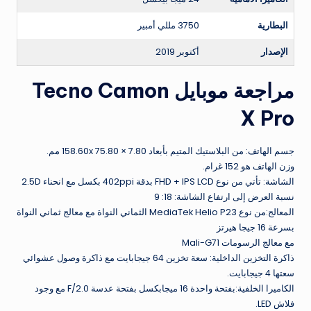
البطارية
3750 مللي أمبير
الإصدار
أكتوبر 2019
مراجعة موبايل Tecno Camon
X Pro
جسم الهاتف: من البلاستيك المتيم بأبعاد 158.60x 75.80 × 7.80 مم.
وزن الهاتف هو 152 غرام.
الشاشة: تأتي من نوع FHD + IPS LCD بدقة 402ppi بكسل مع انحناء 2.5D
نسبة العرض إلى ارتفاع الشاشة: 18: 9
المعالج:من نوع MediaTek Helio P23 الثماني النواة مع معالج ثماني النواة
بسرعة 16 جيجا هيرتز
مع معالج الرسومات Mali-G71
ذاكرة التخزين الداخلية: سعة تخزين 64 جيجابايت مع ذاكرة وصول عشوائي
سعتها 4 جيجابايت.
الكاميرا الخلفية:بفتحة واحدة 16 ميجابكسل بفتحة عدسة 2.0/F مع وجود
فلاش LED.