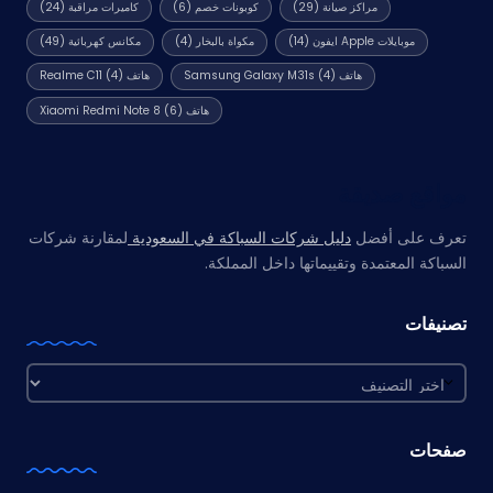
مراكز صيانة
(29)
كوبونات خصم
(6)
كاميرات مراقبة
(24)
موبايلات Apple ايفون
(14)
مكواة بالبخار
(4)
مكانس كهربائية
(49)
هاتف Samsung Galaxy M31s
(4)
هاتف Realme C11
(4)
هاتف Xiaomi Redmi Note 8
(6)
مواقع صديقة
تعرف على أفضل
دليل شركات السباكة في السعودية
لمقارنة شركات
السباكة المعتمدة وتقييماتها داخل المملكة.
تصنيفات
تصنيفات
صفحات