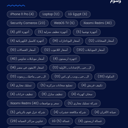
وسوم
iPhone 11 Pro
(4)
Laptop
(12)
LG Egypt
(9)
Security Cameras
(23)
WebOS TV
(6)
Xiaomi Redmi
(40)
أجهزة توشيبا
(5)
أجهزة تنظيف منزلية
(5)
أجهزة اكاي
(4)
أسعار السخانات
(12)
أسعار البوتاجازات
(14)
أجهزة كاسيل الكهربائية
(4)
أسعار الموبايلات
(312)
أسعار اللابتوب
(12)
أسعار الغسالات
(10)
اجهزة اريستون
(4)
أسعار موبايلات شاومي
(40)
ال_جى_الإعدادات_الأولية
(13)
اسعار الايفون في مصر
(14)
المكواة
(30)
ال_جى_ويب_او_اس
(13)
ال_جى_ماجيك_ريموت
(13)
تكييف فريش
(4)
تصليح سخانات مركزية
(5)
تسليك مجاري
(4)
سخان كهرباء
(4)
تنظيف منازل
(8)
تنظيف خزانات
(4)
شركة تسليك مجاري
(5)
سعر و مواصفات Xiaomi Redmi
(40)
صيانة الأفران
(4)
شركة مكافحة حشرات
(4)
شركة عزل فوم بالرياض
(5)
غسالة اريستون
(4)
غسالة LG
(5)
عناوين مراكز الصيانة
(29)