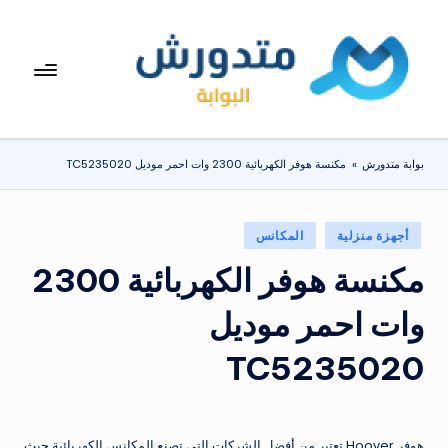
لتجاوز
لى
بوا
تعرف
لمحتوى
على
بة
اسعار
مت
الاجهزة
بوابة متدورش
»
مكنسة هوفر الكهربائية 2300 وات احمر موديل TC5235020
المنزلية
دو
والموبايلات
ر
يومياً
نُشر
أجهزة منزلية
المكانس
ش
في
مكنسة هوفر الكهربائية 2300
وات احمر موديل
TC5235020
هوفر Hoover تعتبر من أفضل الشركات التي تصنع المكانس الكهربائية حيث