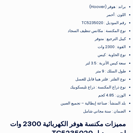
براند : هوفر (Hoover)
اللون : أحمر
رقم الموديل : TC5235020
نوع المكنسة : مكانس تنظيف السجاد
كيبل الترجيع : متوفر
القوة : 2300 وات
نوع الحاوية : كيس
سعة كيس الأتربة : 3.5 لتر
طول السلك : 9 متر
نوع الفلتر : فلتر هيبا قابل للغسل
نوع ذراع المكنسة : ذراع تليسكوبيك
الوزن : 4.85 كجم
بلد المنشأ : صناعة إيطالية – تجميع الصين
الضمان : سنة مجاني شامل
مميزات مكنسة هوفر الكهربائية 2300 وات