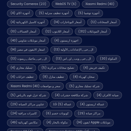
Security Cameras
(23)
WebOS TV
(6)
Xiaomi Redmi
(40)
أجهزة توشيبا
(5)
أجهزة تنظيف منزلية
(5)
أجهزة اكاي
(4)
أسعار السخانات
(12)
أسعار البوتاجازات
(14)
أجهزة كاسيل الكهربائية
(4)
أسعار الموبايلات
(312)
أسعار اللابتوب
(12)
أسعار الغسالات
(10)
اجهزة اريستون
(4)
أسعار موبايلات شاومي
(40)
ال_جى_الإعدادات_الأولية
(13)
اسعار الايفون في مصر
(14)
المكواة
(30)
ال_جى_ويب_او_اس
(13)
ال_جى_ماجيك_ريموت
(13)
تكييف فريش
(4)
تصليح سخانات مركزية
(5)
تسليك مجاري
(4)
سخان كهرباء
(4)
تنظيف منازل
(8)
تنظيف خزانات
(4)
شركة تسليك مجاري
(5)
سعر و مواصفات Xiaomi Redmi
(40)
صيانة الأفران
(4)
شركة مكافحة حشرات
(4)
شركة عزل فوم بالرياض
(5)
غسالة اريستون
(4)
غسالة LG
(5)
عناوين مراكز الصيانة
(29)
مراكز صيانة
(29)
كوبونات خصم
(6)
كاميرات مراقبة
(24)
موبايلات Apple ايفون
(14)
مكواة بالبخار
(4)
مكانس كهربائية
(49)