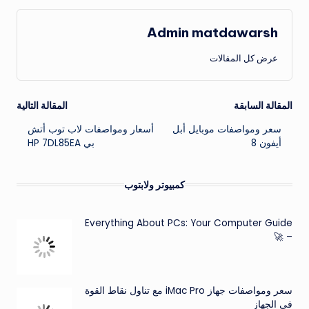
Admin matdawarsh
عرض كل المقالات
تصفّح
المقالة السابقة
المقالة التالية
سعر ومواصفات موبايل أبل
أسعار ومواصفات لاب توب أتش
المقالات
أيفون 8
بي HP 7DL85EA
كمبيوتر ولابتوب
Everything About PCs: Your Computer Guide
– 🚀
سعر ومواصفات جهاز iMac Pro مع تناول نقاط القوة
في الجهاز