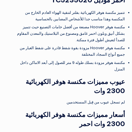
احمر موديل TC5235020
تتميز مكنسة هوفر الكهربائية بفلتر لتنقية الهواء العادم الخارج من
المكنسة وهذا مناسب جدا للأشخاص المصابين بالحساسية
مكنسة هوفر Hoover مصنعة من أفضل خامات التصنيع حيث تتميز
بشكل أنيق وبلون احمر غامق ومصنوع من البلاستيك والمعدن المقاوم
للصدأ لتعيش أطول فترة ممكنة.
مكنسة هوفر Hoover مزودة بقوة شفط قادرة على شفط الغبار من
جميع أنواع السجاد المختلفة
مكنسة هوفر مزودة بسلك طوله 9 متر للصول إلى أبعد الاماكن داخل
المنزل
عيوب مميزات مكنسة هوفر الكهربائية
2300 وات
لم تسجل عيوب من قِبل المستخدمين
أسعار مميزات مكنسة هوفر الكهربائية
2300 وات احمر