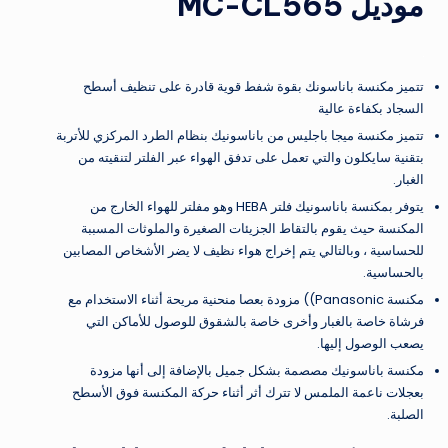
موديل MC-CL565
تتميز مكنسة باناسونك بقوة شفط قوية قادرة على تنظيف أسطح
السجاد بكفاءة عالية
تتميز مكنسة ميجا باجليس من باناسونيك بنظام الطرد المركزي للأتربة
بتقنية سايكلون والتي تعمل على تدفق الهواء عبر الفلتر لتنقيته من
الغبار.
يتوفر بمكنسة باناسونيك فلتر HEBA وهو مفلتر للهواء الخارج من
المكنسة حيث يقوم بالتقاط الجزيئات الصغيرة والملوثات المسببة
للحساسية ، وبالتالي يتم إخراج هواء نظيف لا يضر الأشخاص المصابين
بالحساسية.
مكنسة Panasonic)) مزودة بعصا منحنية مريحة أثناء الاستخدام مع
فرشاة خاصة بالغبار وأخرى خاصة بالشقوق للوصول للأماكن التي
يصعب الوصول إليها.
مكنسة باناسونيك مصصمة بشكل جميل بالإضافة إلى أنها مزودة
بعجلات ناعمة الملمس لا تترك أثر أثناء حركة المكنسة فوق الأسطح
الصلبة.