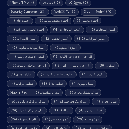
iPhone 11 Pro
(4)
Laptop
(12)
LG Egypt
(9)
Security Cameras
(23)
WebOS TV
(6)
Xiaomi Redmi
(40)
أجهزة توشيبا
(5)
أجهزة تنظيف منزلية
(5)
أجهزة اكاي
(4)
أسعار السخانات
(12)
أسعار البوتاجازات
(14)
أجهزة كاسيل الكهربائية
(4)
أسعار الموبايلات
(312)
أسعار اللابتوب
(12)
أسعار الغسالات
(10)
اجهزة اريستون
(4)
أسعار موبايلات شاومي
(40)
ال_جى_الإعدادات_الأولية
(13)
اسعار الايفون في مصر
(14)
المكواة
(30)
ال_جى_ويب_او_اس
(13)
ال_جى_ماجيك_ريموت
(13)
تكييف فريش
(4)
تصليح سخانات مركزية
(5)
تسليك مجاري
(4)
سخان كهرباء
(4)
تنظيف منازل
(8)
تنظيف خزانات
(4)
شركة تسليك مجاري
(5)
سعر و مواصفات Xiaomi Redmi
(40)
صيانة الأفران
(4)
شركة مكافحة حشرات
(4)
شركة عزل فوم بالرياض
(5)
غسالة اريستون
(4)
غسالة LG
(5)
عناوين مراكز الصيانة
(29)
مراكز صيانة
(29)
كوبونات خصم
(6)
كاميرات مراقبة
(24)
موبايلات Apple ايفون
(14)
مكواة بالبخار
(4)
مكانس كهربائية
(49)