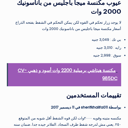
عيوب مكنسة ميجا باجليس من باناسونيك
2000 وات
لا يوجد زرار تحكم في القوه لكن يمكن التحكم في الشفط بفتحه الذراع
أسعار مكنسة ميجا باجليس من باناسونيك 2000 وات
بي تك : 3,049 جنيه
رايه : 3,010 جنيه
سوق : 2,998 جنيه
مكنسة هيتاشي برميلية 2200 وات أسود و ذهبي CV-
985DC
تقييمات المستخدمين
بواسطة sherifkhalifa011 في 11 ديسمبر 2017
مكنسه متينه وقويه ٢٠٠٠وات لكن قوه الشفط أقل شويه من المتوقع
٢٥٠..يعني مش لدرجه شفط طرف السجاد..الفلاتر جيده جدا..ضمان سنه