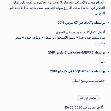
.الذراع معدن والأطراف بلاستيك..لا يوجد زرار تحكم في القوه لكن يمكن
التحكم في الشفط بفتحه الذراع.سهله التفضيه ..سعه كافيه جدا للاستخدام
المنزلي.
بواسطة alotffy في 07 مارس 2018
أفضل الاماركات الموجوده فى السوق
قوه شفط جيده جدا – سهله الاستخدام والتنقل – صناعه جيده – سعر
مناسب
بواسطة user-MEFR7S في 21 مارس 2018
جيده
بواسطة EngOsm2012 في 27 مايو 2018
حجم مناسب ومنتج اصلي
العلامات:
مكانس كهربائية
آخر تحديث في 15/06/2026