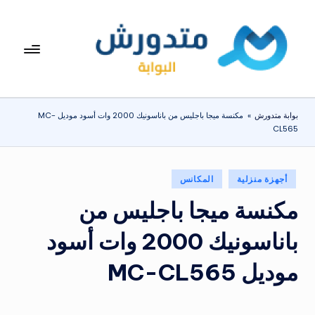
لتجاوز
لى
بوا
تعرف
لمحتوى
على
بة
اسعار
مت
الاجهزة
بوابة متدورش
»
مكنسة ميجا باجليس من باناسونيك 2000 وات أسود موديل MC-
المنزلية
دو
CL565
والموبايلات
ر
يومياً
ش
نُشر
أجهزة منزلية
المكانس
في
مكنسة ميجا باجليس من
باناسونيك 2000 وات أسود
موديل MC-CL565