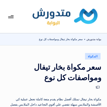
لتجاوز
لى
بوا
تعرف
لمحتوى
على
بة
اسعار
مت
الاجهزة
بوابة متدورش
»
سعر مكواة بخار تيفال ومواصفات كل نوع
المنزلية
دو
والموبايلات
ر
يومياً
نُشر
المكواة
ش
في
سعر مكواة بخار تيفال
ومواصفات كل نوع
1
مكواة بخار تيفال تمتلك أفضل نظام يقدم متعة كاملة تجعل عملية كي
الأقمشة والملابس سهلة تقضي علي أقوي التجاعيد داخل الملابس بفضل