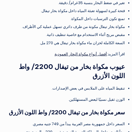
تغير في ضغط البخار بنسبة 35غرام/ دقيقة.
فتحة كبيرة لسهولة تعبئة المياه داخل مكواة بخار تيفال.
تمنع تكون الترسبات داخل المكواة.
مكواة بخار تيفال مكونة من طرف دائري تسهل عملية كي الأطراف.
مقبض مريح أثناء الاستخدام مع خاصية تنظيف ذاتية.
السعة الكاملة لخزان ماء مكواة بخار تيفال هي 270 مل.
اقرأ المزيد:
أفضل أنواع مكواة البخار العمودية
عيوب مكواة بخار من تيفال 2200/ واط
اللون الأزرق
تنقيط المياه على الملابس في بعض الإصدارات.
الوزن ثقيل نسبيًا لبعض المستهلكين.
سعر مكواة بخار من تيفال 2200/ واط اللون الأزرق
السعر داخل جمهورية مصر العربية يبدأ من 749 جنيه مصري.
يبدأ السعر داخل المملكة العربية السعودية من 220 ريال سعودي.