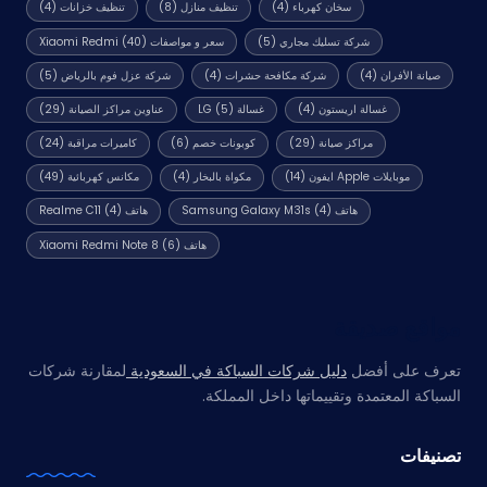
سخان كهرباء
(4)
تنظيف منازل
(8)
تنظيف خزانات
(4)
شركة تسليك مجاري
(5)
سعر و مواصفات Xiaomi Redmi
(40)
صيانة الأفران
(4)
شركة مكافحة حشرات
(4)
شركة عزل فوم بالرياض
(5)
غسالة اريستون
(4)
غسالة LG
(5)
عناوين مراكز الصيانة
(29)
مراكز صيانة
(29)
كوبونات خصم
(6)
كاميرات مراقبة
(24)
موبايلات Apple ايفون
(14)
مكواة بالبخار
(4)
مكانس كهربائية
(49)
هاتف Samsung Galaxy M31s
(4)
هاتف Realme C11
(4)
هاتف Xiaomi Redmi Note 8
(6)
مواقع صديقة
تعرف على أفضل
دليل شركات السباكة في السعودية
لمقارنة شركات
السباكة المعتمدة وتقييماتها داخل المملكة.
تصنيفات