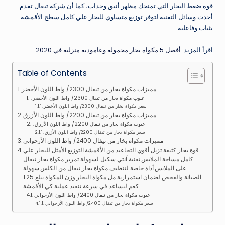
قوة ضغط البخار التي تمنحك مظهر أنيق وجذاب، كما أن شركة تيفال تقدم
أحدث وسائل التقنية لتوفر توزيع متساوي للبخار علي كامل سطح الأقمشة
بثبات وفاعلية.
اقرأ المزيد:
أفضل 5 مكواة بخار محمولة وعامودية منزلية في 2020
Table of Contents
مميزات مكواة بخار من تيفال 2300/ واط اللون الأخضر
عيوب مكواة بخار من تيفال 2300/ واط اللون الأخضر
سعر مكواة بخار من تيفال 2300/ واط اللون الأخضر
مميزات مكواة بخار من تيفال 2200/ واط اللون الأزرق
عيوب مكواة بخار من تيفال 2200/ واط اللون الأزرق
سعر مكواة بخار من تيفال 2200/ واط اللون الأزرق
مميزات مكواة بخار من تيفال 2400/ واط اللون الأرجواني
قوة بخار كثيفة تزيل أقوي التجاعيد من الأقمشة.التوزيع الأمثل للبخار علي
كامل مساحة الملابس.تقنية آنتي سكيل لسهولة تمرير مكواة بخار تيفال
على الملابس.أداة خاصة لتنظيف مكواة بخار تيفال من الكلس.سهولة
الصيانة والفحص لضمان استمرارية مل مكواة البخار.وزن المكواة يبلغ 1.25
كغم ليساعد في سرعة تنفيذ عملية كي الأقمشة.
عيوب مكواة بخار من تيفال 2400/ واط اللون الأرجواني
سعر مكواة بخار من تيفال 2400/ واط اللون الأرجواني