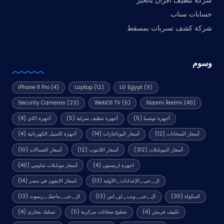
شركة تنظيف افران بالخبر
حسابات سناب
شركة كشف تسربات بمسقط
وسوم
iPhone 11 Pro
(4)
Laptop
(12)
LG Egypt
(9)
Security Cameras
(23)
WebOS TV
(6)
Xiaomi Redmi
(40)
أجهزة توشيبا
(5)
أجهزة تنظيف منزلية
(5)
أجهزة اكاي
(4)
أسعار السخانات
(12)
أسعار البوتاجازات
(14)
أجهزة كاسيل الكهربائية
(4)
أسعار الموبايلات
(312)
أسعار اللابتوب
(12)
أسعار الغسالات
(10)
اجهزة اريستون
(4)
أسعار موبايلات شاومي
(40)
ال_جى_الإعدادات_الأولية
(13)
اسعار الايفون في مصر
(14)
المكواة
(30)
ال_جى_ويب_او_اس
(13)
ال_جى_ماجيك_ريموت
(13)
تكييف فريش
(4)
تصليح سخانات مركزية
(5)
تسليك مجاري
(4)