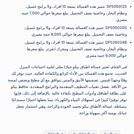
DFS05012S: تتميز هذه الغسالة بسعة 10 افراد، و5 برامج غسيل،
ونظام البخار، وخاصية نصف التحميل. يبلغ سعرها حوالي 7,500 جنيه
مصري.
DFS05020S: تتميز هذه الغسالة بسعة 10 افراد، و6 برامج غسيل،
وخاصية نصف التحميل. يبلغ سعرها حوالي 8,000 جنيه مصري.
DFS26024B: تتميز هذه الغسالة بسعة 10 افراد، و6 برامج غسيل،
ونظام البخار، وخاصية نصف التحميل، ومحرك انفرتر. يبلغ سعرها
حوالي 9,000 جنيه مصري.
في الختام، تُعتبر غسالة اطباق بيكو خيارًا مثلى لتلبية احتياجات المنزل
الحديث. تجمع هذه الغسالة بين الأداء الرائع والكفاءة العالية، حيث توفر لك
وقتًا وجهدًا قيمين. تصميمها الأنيق والمتين يتوافق مع أي مطبخ ويضفي لمسة
من الأناقة. بفضل تقنيات التنظيف المتقدمة والبرامج المتعددة، تحافظ بيكو
على نظافة أطباقك وأدوات المطبخ بكفاءة عالية. بالإضافة إلى ذلك، فإنها
توفر توفيرًا كبيرًا في استهلاك المياه والكهرباء، مما يجعلها اختيارًا مستدامًا.
ببساطة، غسالة الأطباق بيكو تجسد الجودة والراحة، وهي استثمار يجعل
حياتك يومية أكثر سهولة وراحة.
العلامات:
غسالة بيكو
غسالة اطباق بيكو
غسالة اطباق