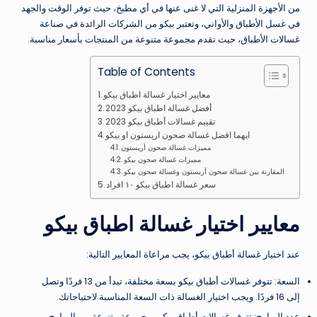
من الأجهزة المنزلية التي لا غنى عنها في أي مطبخ، حيث توفر الوقت والجهد
في غسل الأطباق والأواني، وتعتبر بيكو من الشركات الرائدة في صناعة
غسالات الأطباق، حيث تقدم مجموعة متنوعة من المنتجات بأسعار مناسبة.
Table of Contents
معايير اختيار غسالة اطباق بيكو
أفضل غسالة اطباق بيكو 2023
تقييم غسالات أطباق بيكو 2023
ايهما افضل غسالة صحون اريستون او بيكو
مميزات غسالة صحون أريستون
مميزات غسالة صحون بيكو
المقارنة بين غسالة صحون أريستون وغسالة صحون بيكو
سعر غسالة اطباق بيكو ١٠ افراد
معايير اختيار غسالة اطباق بيكو
عند اختيار غسالة أطباق بيكو، يجب مراعاة المعايير التالية:
السعة: تتوفر غسالات أطباق بيكو بسعة مختلفة، تبدأ من 13 فردًا وتصل
إلى 16 فردًا. ويجب اختيار الغسالة ذات السعة المناسبة لاحتياجاتك.
عدد البرامج: تتوفر غسالات أطباق بيكو بمجموعة متنوعة من البرامج،