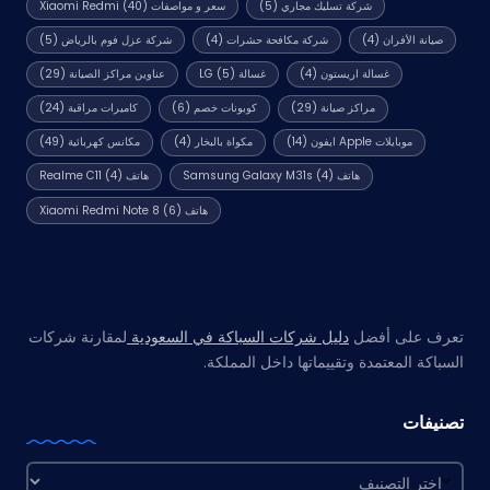
شركة تسليك مجاري
(5)
سعر و مواصفات Xiaomi Redmi
(40)
صيانة الأفران
(4)
شركة مكافحة حشرات
(4)
شركة عزل فوم بالرياض
(5)
غسالة اريستون
(4)
غسالة LG
(5)
عناوين مراكز الصيانة
(29)
مراكز صيانة
(29)
كوبونات خصم
(6)
كاميرات مراقبة
(24)
موبايلات Apple ايفون
(14)
مكواة بالبخار
(4)
مكانس كهربائية
(49)
هاتف Samsung Galaxy M31s
(4)
هاتف Realme C11
(4)
هاتف Xiaomi Redmi Note 8
(6)
مواقع صديقة
تعرف على أفضل
دليل شركات السباكة في السعودية
لمقارنة شركات
السباكة المعتمدة وتقييماتها داخل المملكة.
تصنيفات
تصنيفات