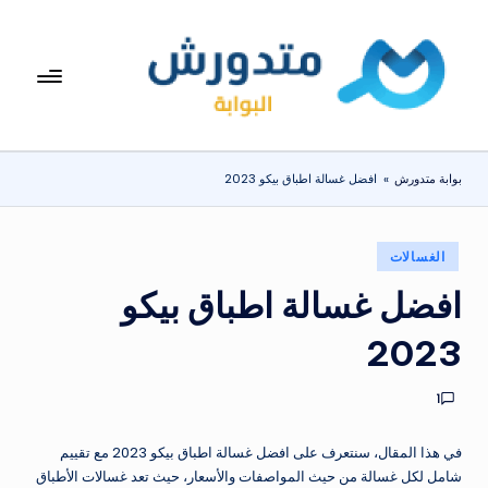
لتجاوز
لى
بوا
تعرف
لمحتوى
على
بة
اسعار
مت
الاجهزة
بوابة متدورش
»
افضل غسالة اطباق بيكو 2023
المنزلية
دو
والموبايلات
ر
يومياً
نُشر
الغسالات
ش
في
افضل غسالة اطباق بيكو
2023
1
في هذا المقال، سنتعرف على افضل غسالة اطباق بيكو 2023 مع تقييم
شامل لكل غسالة من حيث المواصفات والأسعار، حيث تعد غسالات الأطباق