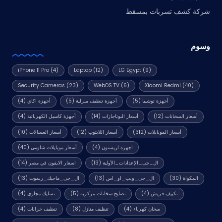
شركة كشف تسربات بمسقط
وسوم
iPhone 11 Pro
(4)
Laptop
(12)
LG Egypt
(9)
Security Cameras
(23)
WebOS TV
(6)
Xiaomi Redmi
(40)
أجهزة توشيبا
(5)
أجهزة تنظيف منزلية
(5)
أجهزة اكاي
(4)
أسعار السخانات
(12)
أسعار البوتاجازات
(14)
أجهزة كاسيل الكهربائية
(4)
أسعار الموبايلات
(312)
أسعار اللابتوب
(12)
أسعار الغسالات
(10)
اجهزة اريستون
(4)
أسعار موبايلات شاومي
(40)
ال_جى_الإعدادات_الأولية
(13)
اسعار الايفون في مصر
(14)
المكواة
(30)
ال_جى_ويب_او_اس
(13)
ال_جى_ماجيك_ريموت
(13)
تكييف فريش
(4)
تصليح سخانات مركزية
(5)
تسليك مجاري
(4)
سخان كهرباء
(4)
تنظيف منازل
(8)
تنظيف خزانات
(4)