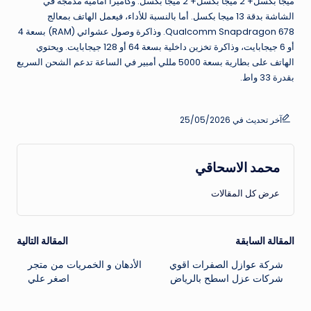
ميجا بكسل+ 2 ميجا بكسل+ 2 ميجا بكسل. وكاميرا أمامية مدمجة في
الشاشة بدقة 13 ميجا بكسل. أما بالنسبة للأداء، فيعمل الهاتف بمعالج
Qualcomm Snapdragon 678. وذاكرة وصول عشوائي (RAM) بسعة 4
أو 6 جيجابايت، وذاكرة تخزين داخلية بسعة 64 أو 128 جيجابايت. ويحتوي
الهاتف على بطارية بسعة 5000 مللي أمبير في الساعة تدعم الشحن السريع
بقدرة 33 واط.
آخر تحديث في 25/05/2026
محمد الاسحاقي
عرض كل المقالات
تصفّح
المقالة السابقة
المقالة التالية
شركة عوازل الصفرات اقوي
الأدهان و الخمريات من متجر
المقالات
شركات عزل اسطح بالرياض
اصغر علي