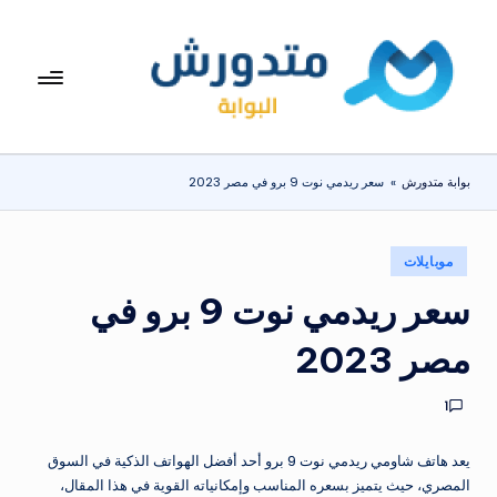
لتجاوز
لى
بوا
تعرف
لمحتوى
على
بة
اسعار
مت
الاجهزة
بوابة متدورش
»
سعر ريدمي نوت 9 برو في مصر 2023
المنزلية
دو
والموبايلات
ر
يومياً
نُشر
موبايلات
ش
في
سعر ريدمي نوت 9 برو في
مصر 2023
1
يعد هاتف شاومي ريدمي نوت 9 برو أحد أفضل الهواتف الذكية في السوق
المصري، حيث يتميز بسعره المناسب وإمكانياته القوية في هذا المقال،