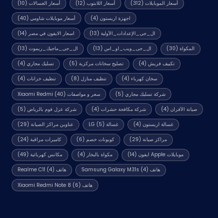
أسعار الموبايلات
(312)
أسعار اللابتوب
(12)
أسعار الغسالات
(10)
اجهزة اريستون
(4)
أسعار موبايلات شاومي
(40)
ال_جى_الإعدادات_الأولية
(13)
اسعار الايفون في مصر
(14)
المكواة
(30)
ال_جى_ويب_او_اس
(13)
ال_جى_ماجيك_ريموت
(13)
تكييف فريش
(4)
تصليح سخانات مركزية
(5)
تسليك مجاري
(4)
سخان كهرباء
(4)
تنظيف منازل
(8)
تنظيف خزانات
(4)
شركة تسليك مجاري
(5)
سعر و مواصفات Xiaomi Redmi
(40)
صيانة الأفران
(4)
شركة مكافحة حشرات
(4)
شركة عزل فوم بالرياض
(5)
غسالة اريستون
(4)
غسالة LG
(5)
عناوين مراكز الصيانة
(29)
مراكز صيانة
(29)
كوبونات خصم
(6)
كاميرات مراقبة
(24)
موبايلات Apple ايفون
(14)
مكواة بالبخار
(4)
مكانس كهربائية
(49)
هاتف Samsung Galaxy M31s
(4)
هاتف Realme C11
(4)
هاتف Xiaomi Redmi Note 8
(6)