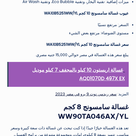
ميزات إضافية: تقنية البخار، وتقنية Eco Bubble، وتقنية Air Wash
عيوب غسالة سامسونج 10 كجم WA10B5251WW/YL
السعر: مرتفع نسبيًا
مستوى الضوضاء: مرتفع بعض الشيء
سعر غسالة سامسونج 10 كجم WA10B5251WW/YL
يبلغ سعر هذه الغسالة في مصر حوالي 15,000 جنيه مصري.
غسالة اريستون 10 كيلو بالمجفف 7 كيلو موديل
AQD1070D 497X EX
المزيد:
سعر ريدمي نوت 9 برو في مصر 2023
غسالة سامسونج 8 كجم
WW90TA046AX/YL
تعد هذه الغسالة خيارًا جيدًا إذا كنت تبحث عن غسالة ذات سعة كبيرة وسعر
مناسب. تتميز بسعة 8 كيلوجرامات، ومجموعة متنوعة من برامج الغسيل،