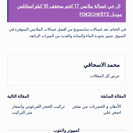
ال جي غسالة ملابس 17 كجم بمجفف 10 كيلو استانلس
موديل F0K2CHK5T2
في الختام، تعد غسالات سامسونج من أفضل غسالات الملابس المتوفرة في
السوق. تتميز بجودة البناء والمتانة والعديد من الميزات الرائعة.
محمد الاسحاقي
عرض كل المقالات
تصفّح
المقالة السابقة
المقالة التالية
الأدهان و الخمريات من متجر
تركيب الحجر الفرعوني واسعار
المقالات
اصغر علي
متر التركيب
كمبيوتر ولابتوب