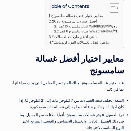
Table of Contents
معايير اختيار أفضل غسالة سامسونج
أفضل غسالات سامسونج 2023
غسالة سامسونج 10 كجم WA10B5251WW/YL
غسالة سامسونج 8 كجم WW90TA046AX/YL
ما هي افضل ماركات الغسالات؟
ما هي افضل الغسالات الفول اوتوماتيك؟
معايير اختيار أفضل غسالة
سامسونج
عند اختيار غسالة سامسونج، هناك العديد من العوامل التي يجب مراعاتها،
بما في ذلك:
السعة: تختلف سعة الغسالات من 7 كيلوجرامات إلى 21 كيلوجرامًا. إذا
كان لديك أسرة كبيرة، فأنت بحاجة إلى غسالة ذات سعة كبيرة.
نوع الغسيل: تتوفر غسالات سامسونج بأنواع مختلفة من الغسيل، بما
في ذلك الغسيل العادي، والغسيل الحساس، والغسيل السريع. اختر
النوع المناسب لاحتياجاتك.