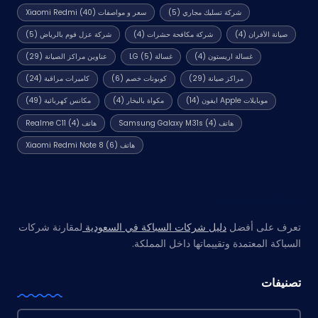
شركة تسليك مجاري
(5)
سعر و مواصفات Xiaomi Redmi
(40)
صيانة الأفران
(4)
شركة مكافحة حشرات
(4)
شركة عزل فوم بالرياض
(5)
غسالة اريستون
(4)
غسالة LG
(5)
عناوين مراكز الصيانة
(29)
مراكز صيانة
(29)
كوبونات خصم
(6)
كاميرات مراقبة
(24)
موبايلات Apple ايفون
(14)
مكواة بالبخار
(4)
مكانس كهربائية
(49)
هاتف Samsung Galaxy M31s
(4)
هاتف Realme C11
(4)
هاتف Xiaomi Redmi Note 8
(6)
مواقع صديقة
تعرف على أفضل
دليل شركات السباكة في السعودية
لمقارنة شركات
السباكة المعتمدة وتقييماتها داخل المملكة.
تصنيفات
تصنيفات