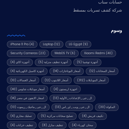
حسابات سناب
شركة كشف تسربات بمسقط
وسوم
iPhone 11 Pro
(4)
Laptop
(12)
LG Egypt
(9)
Security Cameras
(23)
WebOS TV
(6)
Xiaomi Redmi
(40)
أجهزة توشيبا
(5)
أجهزة تنظيف منزلية
(5)
أجهزة اكاي
(4)
أسعار السخانات
(12)
أسعار البوتاجازات
(14)
أجهزة كاسيل الكهربائية
(4)
أسعار الموبايلات
(312)
أسعار اللابتوب
(12)
أسعار الغسالات
(10)
اجهزة اريستون
(4)
أسعار موبايلات شاومي
(40)
ال_جى_الإعدادات_الأولية
(13)
اسعار الايفون في مصر
(14)
المكواة
(30)
ال_جى_ويب_او_اس
(13)
ال_جى_ماجيك_ريموت
(13)
تكييف فريش
(4)
تصليح سخانات مركزية
(5)
تسليك مجاري
(4)
سخان كهرباء
(4)
تنظيف منازل
(8)
تنظيف خزانات
(4)