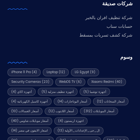
شركات صديقة
شركة تنظيف افران بالخبر
حسابات سناب
شركة كشف تسربات بمسقط
وسوم
iPhone 11 Pro
(4)
Laptop
(12)
LG Egypt
(9)
Security Cameras
(23)
WebOS TV
(6)
Xiaomi Redmi
(40)
أجهزة توشيبا
(5)
أجهزة تنظيف منزلية
(5)
أجهزة اكاي
(4)
أسعار السخانات
(12)
أسعار البوتاجازات
(14)
أجهزة كاسيل الكهربائية
(4)
أسعار الموبايلات
(312)
أسعار اللابتوب
(12)
أسعار الغسالات
(10)
اجهزة اريستون
(4)
أسعار موبايلات شاومي
(40)
ال_جى_الإعدادات_الأولية
(13)
اسعار الايفون في مصر
(14)