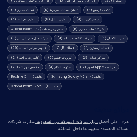
المكواة
(30)
ال_جى_ويب_او_اس
(13)
ال_جى_ماجيك_ريموت
(13)
تكييف فريش
(4)
تصليح سخانات مركزية
(5)
تسليك مجاري
(4)
سخان كهرباء
(4)
تنظيف منازل
(8)
تنظيف خزانات
(4)
شركة تسليك مجاري
(5)
سعر و مواصفات Xiaomi Redmi
(40)
صيانة الأفران
(4)
شركة مكافحة حشرات
(4)
شركة عزل فوم بالرياض
(5)
غسالة اريستون
(4)
غسالة LG
(5)
عناوين مراكز الصيانة
(29)
مراكز صيانة
(29)
كوبونات خصم
(6)
كاميرات مراقبة
(24)
موبايلات Apple ايفون
(14)
مكواة بالبخار
(4)
مكانس كهربائية
(49)
هاتف Samsung Galaxy M31s
(4)
هاتف Realme C11
(4)
هاتف Xiaomi Redmi Note 8
(6)
مواقع صديقة
تعرف على أفضل
دليل شركات السباكة في السعودية
لمقارنة شركات
السباكة المعتمدة وتقييماتها داخل المملكة.