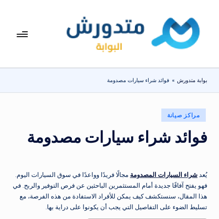
لتجاوز
لى
بوا
تعرف
لمحتوى
على
بة
اسعار
مت
الاجهزة
بوابة متدورش
»
فوائد شراء سيارات مصدومة
المنزلية
دو
والموبايلات
ر
يومياً
نُشر
مراكز صيانة
ش
في
فوائد شراء سيارات مصدومة
يُعد
شراء السيارات المصدومة
مجالًا فريدًا وواعدًا في سوق السيارات اليوم.
فهو يفتح آفاقًا جديدة أمام المستثمرين الباحثين عن فرص التوفير والربح. في
هذا المقال، سنستكشف كيف يمكن للأفراد الاستفادة من هذه الفرصة، مع
تسليط الضوء على التفاصيل التي يجب أن يكونوا على دراية بها.