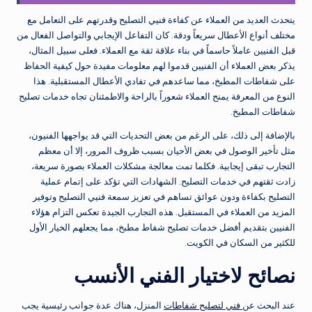
يتحدث العديد من العملاء عن كفاءة فنيي التصليح وقدرتهم على التعامل مع
مختلف أنواع الأعطال سريعاً ودقة. كان التفاعل الإيجابي والتواصل الفعال من
قبل الفنيين عاملاً حاسماً في بناء علاقة ثقة مع العملاء. فعلى سبيل المثال،
يذكر بعض العملاء أن الفنيين قدموا لهم معلومات مفيدة حول كيفية الحفاظ
على شفاطات المطبخ، مما ساعدهم في تفادي الأعطال المستقبلية. هذا
النوع من المعرفة يمنح العملاء شعوراً بالراحة والاطمئنان تجاه خدمات تصليح
شفاطات المطبخ.
بالإضافة إلى ذلك، على الرغم من بعض التحديات التي قد يواجهها الفنيون،
مثل تأخير الوصول في بعض الأحيان بسبب ظروف المرور، إلا أن معظم
التجارب تبقى إيجابية. فكلما تمت معالجة مشكلات العملاء بصورة سريعة،
زادت ثقتهم في خدمات التصليح. الشهادات التي تؤكد على إتمام عملية
التصليح بكفاءة ودون عوائق تساهم في تعزيز سمعة فنيي التصليح وتوفير
المزيد من العملاء في المستقبل. هذه التجارب الجيدة تعكس التزام هؤلاء
الفنيين بتقديم أفضل خدمات تصليح شفاط مطبخ، مما يجعلهم الخيار الأول
للكثير من السكان في الكويت.
نصائح لاختيار الفني الأنسب
عند البحث عن
فني لتصليح شفاطات
المنزل، هناك عدة جوانب رئيسية يجب