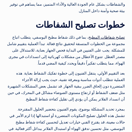
والشفاطات بشكل عام الجودة العالية والأداء المتميز، مما يساهم في توفير
بيئة صحية وآمنة داخل المنازل.
خطوات تصليح الشفاطات
تصليح شفاطات المطبخ
، بما في ذلك شفاط مطبخ اليوسفي، يتطلب اتباع
مجموعة من الخطوات المتسقة لتحقيق نتائج فعالة. تبدأ العملية بتقييم شامل
للمشكلة. يجب على الفنيين في البداية فحص الجهاز بعناية، للاستدلال على
مصدر العطل. تتنوع الأعطال من مشكلات كهربائية إلى انسدادات في مجرى
الهواء، مما يتطلب تفكيراً دقيقاً ويحدد كيفية المضي قدماً.
بعد التقييم الأولي، ينتقل الفنيون إلى خطوة تفكيك الشفاط بعناية. هذه
العملية تتطلب أدوات مناسبة ومعرفة تقنية، حيث يجب إزالة الأجزاء
المتضررة دون إلحاق الضرر ببقية الجهاز. قد تشمل بعض المشكلات الشهيرة
مثل ضعف الشفاط أو ارتفاع مستوى الضوضاء مشاكل في المحرك، في حين
أن انسداد الفلاتر يمكن أن يؤدي إلى تقليل كفاءة شفاط المطبخ.
بمجرد تحديد المشكلة بوضوح، يقوم الفنيون بتحضير الحلول المقترحة.
تشمل هذه الحلول تصليح المكونات المتضررة أو استبدالها إذا لزم الأمر. في
حالات معينة، قد يقترح الفني خيارات تعديل لتحسين كفاءة شفاط مطبخ
اليوسفي، مثل تحسين تدفق الهواء أو استبدال الفلاتر ببدائل أكثر فعالية. في