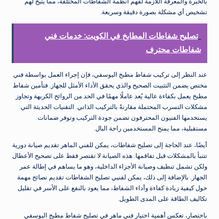
بالخبرة والمعرفة اللازمة لفهم أنظمة الشفاطات المختلفة، مما يتيح لهم
تشخيص أي مشكلة بصورة دقيقة وسريعة.
تصليح شفاطات المطابخ في الكويت: خدمات فني
شفاطات محترف
عند النظر إلى تركيب شفاط مطبخ اليوسفي، فإن إجراء العمل بواسطة فني
مختص يضمن التثبيت الصحيح والذي يحقق الأداء الأمثل للجهاز. فتأمين شفاط
مطبخ يعمل بكفاءة عالية يُعد عاملًا مهمًا في الحد من الروائح الكريهة وتجاوز
مشكلات التسرب المحتملة مقارنةً بالتركيب الذاتي. التقنيات الحديثة التي
يستخدمها الفنيون المحترفون تضمن جودة التركيب وتوفر ضمانات
مستقبلية، مما يمنح المستخدمين راحة البال.
أيضًا، عند الحاجة إلى تصليح شفاطات، يمكن للفني الماهر تقديم صيانة دورية
تتنبأ بالمشكلات قبل تفاقمها. هذه الصيانة لا تقتصر فقط على تصحيح الأعطال
ولكن تشمل تنظيف وصيانة الأجزاء الداخلية، وهو ما يساهم في إطالة عمر
الجهاز. بالإضافة إلى ذلك، يمكن لفنيي تصليح الشفاطات تقديم نصائح مهمة
حول كيفية زيادة كفاءة وأداء الشفاط، مما يعود بالنفع على الأسر في تقليل
تكاليف الطاقة على المدى الطويل.
باختصار، تعكس أهمية اختيار فني ماهر في تصليح شفاط مطبخ اليوسفي