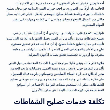
أخذها بعين الاعتبار لضمان الحصول على خدمة مميزة تلبي الاحتياجات
الخاصة بك. أولاً، من الضروري مراجعة خبرات الفني السابقة في مجال تصليح
شفاطات الهواء، وخاصة شفاط مطبخ اليوسفي. يُفضل اختيار فني لديه سجل
حافل من الأعمال المنجزة بنجاح، مما يدل على كفاءته ومهارته في تنفيد
المهام المطلوبة.
ثانيًا، يُعد الاطلاع على الشهادات والتراخيص أمرًا أساسيًا عند اختيار فني
تصليح شفاطات موثوق. تأكد من أن الفني يحمل الشهادات اللازمة التي تثبت
تأهيله في مجال تصليح شفاط مطبخ، إذ أن هذا يساهم في تحقيق مستوى
عالٍ من الأمان والجودة في العمل المنجز. قد تكون الشهادات من معاهد
معترف بها أو دورات تخصصية تتعلق بصيانة الأجهزة المنزلية.
علاوة على ذلك، ينبغي عليك مراجعة شروط الخدمة المقدمة من قبل الفني.
تأكد من التفاهم حول الأسعار، ومدة تنفيذ العمل، وضمانات ما بعد الخدمة.
يعتبر الاطلاع على آراء العملاء السابقين وتقييماتهم طريقة فعالة للحصول
على فكرة شاملة عن نوعية الخدمة المقدمة ومدى رضاهم عن فني تصليح
الشفاطات. يمكن أن تستخدم منصات التواصل الاجتماعي أو المواقع
المتخصصة في تقييم الخدمات للبحث عن تجارب الآخرين.
تكلفة خدمات تصليح الشفاطات