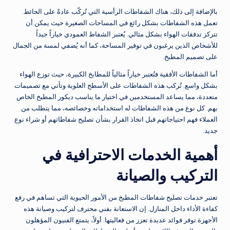
بالإضافة إلى ذلك، هناك الشفاطات الرأسية التي تُركّب عادةً على الحائط.
تعمل هذه الشفاطات بشكل رائع في المساحات الصغيرة حيث يمكن أن
تتركز تدفقات الهواء بشكل مثالي. يُعتبر الشفاط العمودي خياراً جيداً
للأشخاص الذين يرغبون في توفير المساحة، كما أنه يُضفي لمسة من الجمال
على تصميم المطبخ.
أما الشفاطات الأفقية فتُعتبر خياراً مثالياً للمطابخ الكبيرة، حيث توزع الهواء
بشكل واسع. تُركب هذه الشفاطات على الأسطح العلوية وتأتي مع تصميمات
متعددة، مما يساعد المستخدمين في اختيار ما يناسب ديكور المطبخ الخاص
بهم. كل نوع من هذه الشفاطات له استخداماته وخصائصه، مما يتطلب من
العملاء فهم احتياجاتهم قبل اتخاذ القرار بشأن تصليح شفاطاتهم أو شراء نوع
جديد.
أهمية الخدمات الاحترافية في
التركيب والصيانة
تعتبر خدمات تصليح شفاطات المطبخ من الأمور الحيوية التي تساهم في رفع
كفاءة الأداء داخل المنازل. إن الاستعانة بفني محترف لتركيب وصيانة هذه
الأجهزة توفر فوائد عديدة تعزز من فعاليتها. أولاً، يتمتع الفنيون المؤهلون