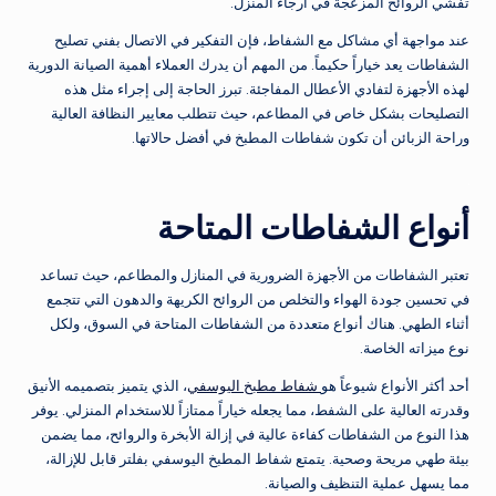
تفشي الروائح المزعجة في أرجاء المنزل.
عند مواجهة أي مشاكل مع الشفاط، فإن التفكير في الاتصال بفني تصليح
الشفاطات يعد خياراً حكيماً. من المهم أن يدرك العملاء أهمية الصيانة الدورية
لهذه الأجهزة لتفادي الأعطال المفاجئة. تبرز الحاجة إلى إجراء مثل هذه
التصليحات بشكل خاص في المطاعم، حيث تتطلب معايير النظافة العالية
وراحة الزبائن أن تكون شفاطات المطبخ في أفضل حالاتها.
أنواع الشفاطات المتاحة
تعتبر الشفاطات من الأجهزة الضرورية في المنازل والمطاعم، حيث تساعد
في تحسين جودة الهواء والتخلص من الروائح الكريهة والدهون التي تتجمع
أثناء الطهي. هناك أنواع متعددة من الشفاطات المتاحة في السوق، ولكل
نوع ميزاته الخاصة.
أحد أكثر الأنواع شيوعاً هو
شفاط مطبخ اليوسفي
، الذي يتميز بتصميمه الأنيق
وقدرته العالية على الشفط، مما يجعله خياراً ممتازاً للاستخدام المنزلي. يوفر
هذا النوع من الشفاطات كفاءة عالية في إزالة الأبخرة والروائح، مما يضمن
بيئة طهي مريحة وصحية. يتمتع شفاط المطبخ اليوسفي بفلتر قابل للإزالة،
مما يسهل عملية التنظيف والصيانة.