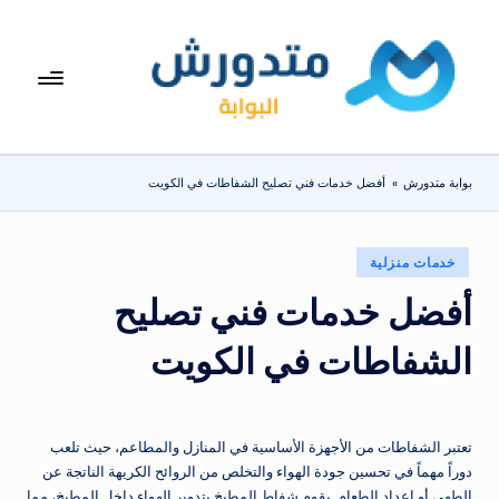
لتجاوز
لى
بوا
تعرف
لمحتوى
على
بة
اسعار
مت
الاجهزة
بوابة متدورش
»
أفضل خدمات فني تصليح الشفاطات في الكويت
المنزلية
دو
والموبايلات
ر
يومياً
نُشر
خدمات منزلية
ش
في
أفضل خدمات فني تصليح
الشفاطات في الكويت
تعتبر الشفاطات من الأجهزة الأساسية في المنازل والمطاعم، حيث تلعب
دوراً مهماً في تحسين جودة الهواء والتخلص من الروائح الكريهة الناتجة عن
الطهي أو إعداد الطعام. يقوم شفاط المطبخ بتدوير الهواء داخل المطبخ، مما