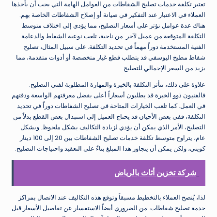
تعتبر تكلفة خدمات تصليح الشفاطات من العوامل الهامة التي يجب أن يأخذها
العملاء في الاعتبار عند التفكير في صيانة أو إصلاح الشفاطات الخاصة بهم.
هناك عدة عوامل تؤثر على أسعار التصليح، مما يؤدي إلى اختلاف متوسط
التكلفة المتوقعة من عميل لآخر. من ناحية، تلعب نوعية الشفاط والدعامة
الفنية المستخدمة دوراً مهماً في تحديد التكلفة. على سبيل المثال، تصليح
شفاط مطبخ اليوسفي قد يتطلب قطع غيار متخصصة أو أدوات متقدمة، مما
يزيد من السعر الإجمالي للتصليح.
علاوة على ذلك، تتأثر التكلفة بالخبرة والمهارة المطلوبة لفني التصليح.
فالفنيون ذوو الخبرة قد يطلبون أسعاراً أعلى بفضل معرفتهم الواسعة ودقتهم
في العمل. كما تلعب الخيارات المتاحة في تصليح الشفاطات دوراً في تحديد
التكلفة، ففي بعض الأحيان قد يحتاج العميل إلى استبدال بعض القطع بدلاً من
التصليح، الأمر الذي يمكن أن يؤدي لزيادة التكاليف بشكل ملحوظ. وبشكل
عام، يتراوح متوسط تكلفة خدمات تصليح الشفاطات بين 20 إلى 100 دينار
كويتي، ولكن يمكن أن يتجاوز هذا المبلغ بناءً على التعقيد واحتياجات التصليح.
شركة تخزين أثاث بالرياض
لذا، يُنصح العملاء بالتخطيط مسبقاً وتوقع هذه التكاليف عند الاتصال بمراكز
خدمة تصليح شفاطات. من الضروري أيضاً الاستفسار عن تفاصيل الأسعار قبل