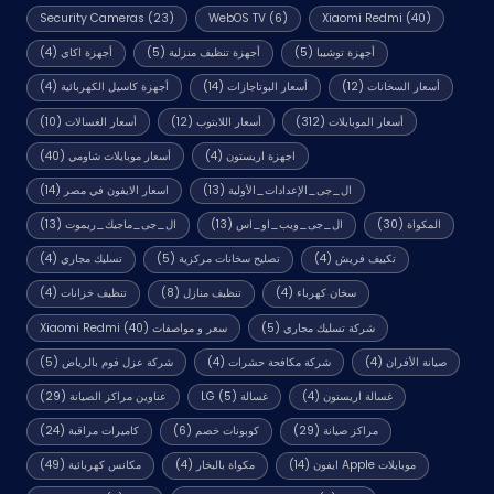
Security Cameras
(23)
WebOS TV
(6)
Xiaomi Redmi
(40)
أجهزة توشيبا
(5)
أجهزة تنظيف منزلية
(5)
أجهزة اكاي
(4)
أسعار السخانات
(12)
أسعار البوتاجازات
(14)
أجهزة كاسيل الكهربائية
(4)
أسعار الموبايلات
(312)
أسعار اللابتوب
(12)
أسعار الغسالات
(10)
اجهزة اريستون
(4)
أسعار موبايلات شاومي
(40)
ال_جى_الإعدادات_الأولية
(13)
اسعار الايفون في مصر
(14)
المكواة
(30)
ال_جى_ويب_او_اس
(13)
ال_جى_ماجيك_ريموت
(13)
تكييف فريش
(4)
تصليح سخانات مركزية
(5)
تسليك مجاري
(4)
سخان كهرباء
(4)
تنظيف منازل
(8)
تنظيف خزانات
(4)
شركة تسليك مجاري
(5)
سعر و مواصفات Xiaomi Redmi
(40)
صيانة الأفران
(4)
شركة مكافحة حشرات
(4)
شركة عزل فوم بالرياض
(5)
غسالة اريستون
(4)
غسالة LG
(5)
عناوين مراكز الصيانة
(29)
مراكز صيانة
(29)
كوبونات خصم
(6)
كاميرات مراقبة
(24)
موبايلات Apple ايفون
(14)
مكواة بالبخار
(4)
مكانس كهربائية
(49)