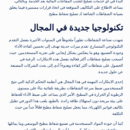
البدء في أي خدمات تصليح لتجنب المفاجآت المالية بعد الخدمة. وبالتالي،
يساعد الاطلاع على التكاليف المتوقعة في اتخاذ قرارات مستنيرة فيما يتعلق
بصيانة الشفاطات الشائعة كـ تصليح شفاط مطبخ.
تكنولوجيا جديدة في المجال
شهدت صناعة الشفاطات تطوراً ملحوظاً في السنوات الأخيرة بفضل التقدم
التكنولوجي المتسارع. تقدم ميزات حديثة تهدف إلى تحسين كفاءة الأداء
وجودة التصنيع، وهو ما ينعكس بشكل إيجابي على تجربة المستخدمين. حيث
أصبحت تصليح شفاطات أكثر فعالية بفضل هذه الابتكارات. الرغبة في
الحصول على شفاطات أكثر كفاءة وهدوءاً أدى إلى بحث الشركات المصنعة
عن حلول جديدة.
إحدى الابتكارات المهمة في هذا المجال هي أنظمة التحكم الذكية التي تتيح
للمستخدمين ضبط سرعة الشفاطات بطريقة تلقائية بناءً على مستوى
الرطوبة أو الحرارة في المطبخ. الأمر الذي يساعد على ضبط الأداء للحفاظ
على بيئة مريحة دون استهلاك طاقة زائدة. بالطبع، يلعب هذا الدور في تقليل
تكاليف فواتير الكهرباء، مما يجعل تصليح شفاط مطبخ فعّالاً جداً من حيث
التكلفة.
كما أن جودة المواد المستخدمة في تصنيع شفاط مطبخ اليوسفي وما يماثلها
من نتائج قد تحسنت بشكل كبير، مما أدى إلى زيادة العمر الافتراضي