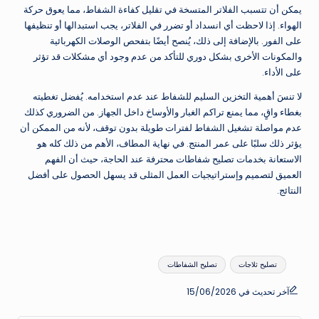
يمكن أن تتسبب الفلاتر المتسخة في تقليل كفاءة الشفاط، مما يعوق حركة
الهواء. إذا لاحظت أي انسداد أو تضرر في الفلاتر، يجب استبدالها أو تنظيفها
على الفور. بالإضافة إلى ذلك، يُنصح أيضًا بتفحص الوصلات الكهربائية
والمكونات الأخرى بشكل دوري للتأكد من عدم وجود أي مشكلات قد تؤثر
على الأداء.
لا تنسَ أهمية التخزين السليم للشفاط عند عدم استخدامه. يُفضل تغطيته
بغطاء واقٍ، مما يمنع تراكم الغبار والأوساخ داخل الجهاز. من الضروري كذلك
عدم مواصلة تشغيل الشفاط لفترات طويلة بدون توقف، لأنه من الممكن أن
يؤثر ذلك سلبًا على عمر المنتج. في نهاية المطاف، الأهم من ذلك كله هو
الاستعانة بخدمات تصليح شفاطات محترفة عند الحاجة، حيث أن الفهم
العميق لتصميم وإستراتيجيات العمل المثلى قد يسهل الحصول على أفضل
النتائج.
العلامات:
تصليح ثلاجات
تصليح الشفاطات
آخر تحديث في 15/06/2026