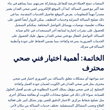
المنصات تمنح العملاء فرصة للتفاعل ومشاركة تجربتهم، مما يساهم في بناء
ثقة أكبر مع فنيين السباكة. كما أن الموقع الإلكتروني لفني صحي العدان يعتبر
مصدراً مهماً للمعلومات. يعرض الموقع تفاصيل الخدمات المقدمة، بما في
ذلك تصليح السباكة المنزلية وخدمات التنظيف. يمكن للزوار أيضاً العثور على
مقالات تعليمية، توصيات، ووسائل التواصل المختلفة. يمكنكم التسجيل
للحصول على نشرات إخبارية لمتابعة آخر المستجدات في عالم صيانة
السباكة. التواصل الفعال مع فني صحي العدان يسهل عليك الحصول على
الخدمات الضرورية بسرعة وكفاءة، مما يضمن الحفاظ على جودة وأنظمة
السباكة في منزلك.
الخاتمة: أهمية اختيار فني صحي
محترف
عند مواجهة أي مشكلات تتعلق بالسباكة، من الضروري اختيار فني صحي
محترف مثل فني صحي العدان في الكويت لضمان جودة العمل وكفاءة
التصليح. إن فني صحي مؤهل يمتلك الخبرة المطلوبة في تقديم أفضل الحلول
للصيانة، سواء كان ذلك في تصليح سخانات الكويت أو معالجة مشاكل أخرى
مثل تصليح شفاط مركزي. الاختيار الدقيق للفني يؤثر بشكل كبير على فعالية
العلاج وتجنب المشاكل المستقبلية. تختلف خدمات السباكة من مكان لآخر،