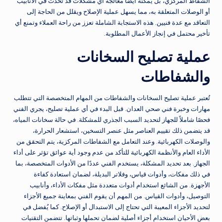
الشفاط المركزي، بل يمكنه أيضًا معالجة أي مشكلات قد تحدث في الأنابيب
أو الوصلات المتعلقة به، مما يسهل عملية الإصلاح ويقلل من الحاجة إلى
التعاقد مع عدة فنيين. هذه الاستجابة الشاملة تعزز من راحة العملاء وتمنع أي
تأخير محتمل في إنجاز الأعمال المطلوبة.
عملية تصليح السخانات
والشفاطات
تُعتبر عملية تصليح السخانات والشفاطات من المهام المتخصصة التي تتطلب
مهارات وخبرة فني صحي العدان. قبل البدء في أي عملية تصليح، يجري الفني
فحصًا شاملاً للجهاز لتحديد السبب الجذري للمشكلة. في حالة سخانات المياه،
قد يتضمن ذلك تقييم العناصر مثل عنصر التسخين، استشعار الحرارة،
والوصلات الكهربائية. وعند التعامل مع الشفاطات المركزية، يتم التحقق من
الأداء العام والأنظمة الكهربائية للتأكد من عدم وجود أية عوائق تؤثر على أداء
الجهاز. بعد تحديد المشكلة، يستخدم الفني عددًا من الأدوات المتخصصة، بما
في ذلك مفكات، وأدوات قياس، وفلاتر البديلة، لضمان استعادة كفاءة
الأجهزة. من الشائع استخدام أدوات متعددة مثل مفكات الأداء، وأنابيب
التوصيل، وأدوات القياس. من المهم أن يقوم الفني بمعاينة جميع الأجزاء
لتحديد الأجزاء المعيبة التي تحتاج إلى الاستبدال أو الإصلاح. كما يُفضل في
بعض الأحيان استخدام أجزاء أصلية لضمان تحملها وثباتها. تتضمن التقنيات