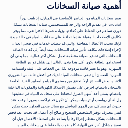
أهمية صيانة السخانات
تعتبر سخانات المياه من العناصر الأساسية في المنازل، إذ تلعب دوراً
crucialا في تقديم الراحة والراحة للمستخدمين. صيانة السخانات بشكل
دوري تساهم في الحفاظ على كفاءتها وزيادة عمرها الافتراضي، مما يوفر
تكاليف الإصلاحات المقبلة. عندما تحافظ على سخانات المياه في حالة جيدة،
فإنك تتجنب الأعطال المفاجئة، والتي قد تتطلب خدمات فني صحي العدان
لإجراء إصلاحات مكلفة. تأثير صيانة السخانات يمتد أيضاً إلى كفاءة الطاقة.
السخانات التي تخضع لصيانة منتظمة تعمل بشكل أكثر فعالية، مما يعني أن
استخدامها للطاقة يكون أقل. هذا يؤدي بالتالي إلى تقليل فواتير الطاقة
الشهرية، وهو ما يعتبر فائدة مزدوجة لكل من الحفاظ على البيئة واستدامة
الموارد. للضمان أن تبقى سخانات المياه لديك في أفضل حالة، من الضروري
الانتباه لبعض النصائح. أولاً، تحقق من مستوى المياه والمعايير الفنية الخاصة
بالسخان بانتظام. احرص على تفتيش الأسلاك الكهربائية والمكونات الداخلية
بانتظام. يتمثل أحد أسهل الطرق للحفاظ على سخانات المياه في تنظيفها
وإزالة أي رواسب أو ترسبات يمكن أن تكون قد تراكمت بمرور الوقت. عند
حدوث أي مشاكل، من المهم التواصل مع سباك صحي العدان، حيث يمكن
لفني محترف توفير التشخيص الصحيح وإصلاح أي أعطال قد تحدث. يعد فحص
السخانات بشكل منتظم إجراءً وقائياً يساعد على استبعاد الأعطال قبل أن
تصبح مشاكل أكبر. في النهاية، كلما قمت بالحفاظ على سخانات المياه