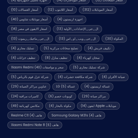
أسعار السخانات
(12)
أسعار البوتاجازات
(14)
أجهزة كاسيل الكهربائية
(4)
أسعار الموبايلات
(312)
أسعار اللابتوب
(12)
أسعار الغسالات
(10)
اجهزة اريستون
(4)
أسعار موبايلات شاومي
(40)
ال_جى_الإعدادات_الأولية
(13)
اسعار الايفون في مصر
(14)
المكواة
(30)
ال_جى_ويب_او_اس
(13)
ال_جى_ماجيك_ريموت
(13)
تكييف فريش
(4)
تصليح سخانات مركزية
(5)
تسليك مجاري
(4)
سخان كهرباء
(4)
تنظيف منازل
(8)
تنظيف خزانات
(4)
شركة تسليك مجاري
(5)
سعر و مواصفات Xiaomi Redmi
(40)
صيانة الأفران
(4)
شركة مكافحة حشرات
(4)
شركة عزل فوم بالرياض
(5)
غسالة اريستون
(4)
غسالة LG
(5)
عناوين مراكز الصيانة
(29)
مراكز صيانة
(29)
كوبونات خصم
(6)
كاميرات مراقبة
(24)
موبايلات Apple ايفون
(14)
مكواة بالبخار
(4)
مكانس كهربائية
(49)
هاتف Samsung Galaxy M31s
(4)
هاتف Realme C11
(4)
هاتف Xiaomi Redmi Note 8
(6)