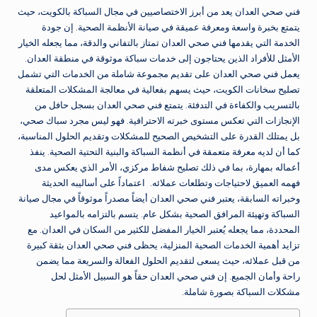
فني صحي العدان يعد من أبرز الاختصاصيين في مجال السباكة بالكويت، حيث
يتمتع بخبرة واسعة ومعرفة عميقة في صيانة الأنظمة الصحية. إن جودة
الخدمة التي يقدمها فني صحي العدان تمتاز بالتفاني والدقة، مما يجعله الخيار
الأمثل للأفراد الذين يحتاجون إلى خدمات سباكة موثوقة في منطقة العدان.
يعمل فني صحي العدان على تقديم مجموعة شاملة من الخدمات التي تشمل
تصليح سخانات الكويت، حيث يسهم بفعالية في معالجة المشكلات المتعلقة
بالتسريب والكفاءة في التدفئة. يتمتع فني صحي العدان بسجل حافل من
الإنجازات التي تعكس مستوى خبرته الاحترافية. فهو ليس مجرد سباك صحي،
بل يمتلك القدرة على التشخيص الصحيح للمشكلات وتقديم الحلول المناسبة،
كما أن لديه معرفة متعمقة في أنظمة السباكة والبنية التحتية الصحية. ينفذ
أعماله بمهارة، بما في ذلك تصليح شفاط مركزي، الأمر الذي يعكس مدى
فهمه العميق لاحتياجات وتطلعات عملائه.
اعتماداً على أساليبه الحديثة
وخبراته السابقة، يعتبر فني صحي العدان أيضاً مصدراً موثوقاً في مجال صيانة
السباكة وتهيئة المرافق الصحية بشكل عام. يتسم بالتزامه بالمواعيد
المحددة، مما يجعله يُعتبر الخيار المفضل للكثير من السكان في العدان. مع
تزايد أهمية الخدمات الصحية المنزلية، يحظى فني صحي العدان بثقة كبيرة
من قبل عملائه، حيث يسعى لتقديم الحلول الفعالة والسريعة مما يضمن
راحة وأمان الجميع. إن فني صحي العدان حقاً هو السبيل الأمثل لحل
مشكلات السباكة بصورة شاملة.