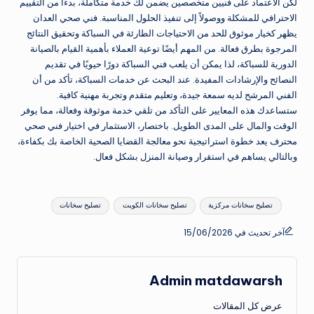
لكن الاعتماد على فنيين متخصصين يضمن لك خدمة متكاملة، بدءًا من التقييم
الاحترافي للمشكلة ووصولاً إلى تنفيذ الحلول المناسبة. فني صحي العدان
يظهر كخيار موثوق للحد من الاحتياجات الطارئة في السباكة وتحقيق النتائج
المرجوة بطرق فعالة. من المهم أيضًا توعية العملاء بأهمية القيام بالصيانة
الدورية للسباكة، لذا يمكن أن يلعب فني السباكة دورًا حيويًا في تقديم
النصائح والإرشادات المفيدة. عند البحث عن خدمات السباكة، تأكد من أن
الفني المرشح لديه سمعة جيدة، وتعليم متقدم وتجربة مهنية كافية.
ستساعدك هذه المعايير على التأكد من تلقي خدمة موثوقة وفعالة، مما يوفر
الوقت والمال على المدى الطويل. باختصار، الاستثمار في اختيار فني صحي
محترف يعد خطوة استراتيجية نحو معالجة القضايا الصحية الخاصة بك بكفاءة،
وبالتالي يساهم في استقرار وصيانة المنزل بشكل فعال.
العلامات:
تصليح سخانات مركزية
تصليح سخانات الكويت
تصليح سخانات
آخر تحديث في 15/06/2026
Admin matdawarsh
عرض كل المقالات