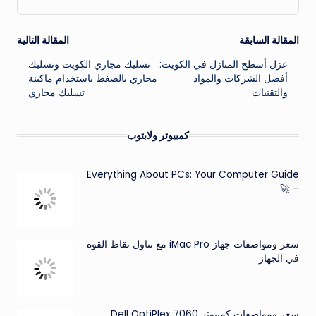
تصفّح
المقالة السابقة
المقالة التالية
عزل أسطح المنازل في الكويت:
تسليك مجاري الكويت وتسليك
المقالات
أفضل الشركات والمواد
مجاري بالضغط باستخدام ماكينة
والتقنيات
تسليك مجاري
كمبيوتر ولابتوب
Everything About PCs: Your Computer Guide
– 🚀
سعر ومواصفات جهاز iMac Pro مع تناول نقاط القوة
في الجهاز
سعر ومواصفات كمبيوتر Dell OptiPlex 7060 ..