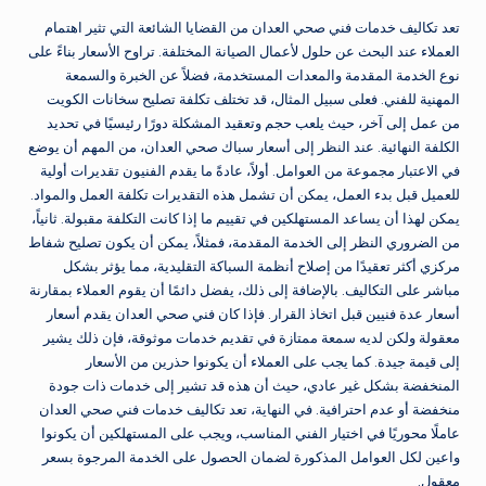
تعد تكاليف خدمات فني صحي العدان من القضايا الشائعة التي تثير اهتمام
العملاء عند البحث عن حلول لأعمال الصيانة المختلفة. تراوح الأسعار بناءً على
نوع الخدمة المقدمة والمعدات المستخدمة، فضلاً عن الخبرة والسمعة
المهنية للفني. فعلى سبيل المثال، قد تختلف تكلفة تصليح سخانات الكويت
من عمل إلى آخر، حيث يلعب حجم وتعقيد المشكلة دورًا رئيسيًا في تحديد
الكلفة النهائية. عند النظر إلى أسعار سباك صحي العدان، من المهم أن يوضع
في الاعتبار مجموعة من العوامل. أولاً، عادةً ما يقدم الفنيون تقديرات أولية
للعميل قبل بدء العمل، يمكن أن تشمل هذه التقديرات تكلفة العمل والمواد.
يمكن لهذا أن يساعد المستهلكين في تقييم ما إذا كانت التكلفة مقبولة. ثانياً،
من الضروري النظر إلى الخدمة المقدمة، فمثلاً، يمكن أن يكون تصليح شفاط
مركزي أكثر تعقيدًا من إصلاح أنظمة السباكة التقليدية، مما يؤثر بشكل
مباشر على التكاليف. بالإضافة إلى ذلك، يفضل دائمًا أن يقوم العملاء بمقارنة
أسعار عدة فنيين قبل اتخاذ القرار. فإذا كان فني صحي العدان يقدم أسعار
معقولة ولكن لديه سمعة ممتازة في تقديم خدمات موثوقة، فإن ذلك يشير
إلى قيمة جيدة. كما يجب على العملاء أن يكونوا حذرين من الأسعار
المنخفضة بشكل غير عادي، حيث أن هذه قد تشير إلى خدمات ذات جودة
منخفضة أو عدم احترافية. في النهاية، تعد تكاليف خدمات فني صحي العدان
عاملًا محوريًا في اختيار الفني المناسب، ويجب على المستهلكين أن يكونوا
واعين لكل العوامل المذكورة لضمان الحصول على الخدمة المرجوة بسعر
معقول.