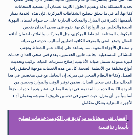
تحديد المشكلة بدقة وتقديم الحلول اللازمة لضمان أن تستعيد السخانات
كفاءتها. أما في ما يتعلق بتصليح الشفاطات المركزية، فإن هذه الخدمة تمتاز
بأهميتها الكبيرة في المنازل والمحلات التجارية على حد سواء، لضمان التهوية
الجيدة والتخلص من الروائح الكريهة. يقوم فني صحي العدان بفحص
المكونات المختلفة للشفاط المركزي، مثل المحركات والفلاتر، لضمان أداءه
الفعال. يتمتع الفني بالمعرفة الكافية لتطبيق أساليب حديثة في صيانة
واستبدال الأجزاء المعيبة، مما يساعد على إطالة عمر الشفاط وتجنب
المشاكل المستقبلية. بجانب هاتين الخدمتين، يقدم فني صحي العدان خدمات
كثيرة متنوعة تشمل صيانة الأنابيب، إصلاح تسريبات المياه، تركيب وتحديث
أنواع مختلفة من الأنظمة الصحية. كل من هذه الخدمات موجهة لتحقيق راحة
العميل وكفاءة النظام الصحي في منزله. إن التعامل مع فني متخصص في هذا
المجال، مثل فني صحي العدان، يضمن توفير الوقت والموارد ويحسن من
الجودة الكلية للخدمات المقدمة. في نهاية المطاف، تعتبر هذه الخدمات جزءاً
أساسياً من أي منزل، حيث تسهم في تحسين ظروف المعيشة وضمان أداء
الأجهزة المنزلية بشكل متكامل.
أفضل فني سخانات مركزية في الكويت: خدمات تصليح
بأسعار تنافسية