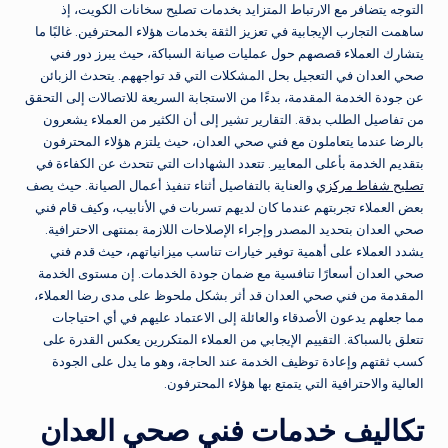
التوجه يتضافر مع الارتباط المتزايد بخدمات تصليح سخانات الكويت، إذ
ساهمت التجارب الإيجابية في تعزيز الثقة بخدمات هؤلاء المحترفين. غالبًا ما
يتشارك العملاء قصصهم حول عمليات صيانة السباكة، حيث يبرز دور فني
صحي العدان في التعجيل بحل المشكلات التي قد تواجههم. يتحدث الزبائن
عن جودة الخدمة المقدمة، بدءًا من الاستجابة السريعة للاتصالات إلى التحقق
من تفاصيل الطلب بدقة. التقارير تشير إلى أن الكثير من العملاء يشعرون
بالرضا عندما يتعاملون مع فني صحي العدان، حيث يلتزم هؤلاء المحترفون
بتقديم الخدمة بأعلى المعايير. تتعدد الشهادات التي تتحدث عن الكفاءة في
تصليح شفاط مركزي
والعناية بالتفاصيل أثناء تنفيذ أعمال الصيانة. حيث يصف
بعض العملاء تجربتهم عندما كان لديهم تسربات في الأنابيب، وكيف قام فني
صحي العدان بتحديد المصدر وإجراء الإصلاحات اللازمة بمنتهى الاحترافية.
يشدد العملاء على أهمية توفير خيارات تناسب ميزانياتهم، حيث قدم فني
صحي العدان أسعارًا تنافسية مع ضمان جودة الخدمات. إن مستوى الخدمة
المقدمة من فني صحي العدان قد أثر بشكل ملحوظ على مدى رضا العملاء،
مما جعلهم يدعون الأصدقاء والعائلة إلى الاعتماد عليهم في أي احتياجات
تتعلق بالسباكة. التقييم الإيجابي من العملاء المتكررين يعكس القدرة على
كسب ثقتهم وإعادة توظيف الخدمة عند الحاجة، وهو ما يدل على الجودة
العالية والاحترافية التي يتمتع بها هؤلاء المحترفون.
تكاليف خدمات فني صحي العدان