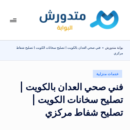
لتجاوز
لى
بوا
تعرف
لمحتوى
على
بة
اسعار
مت
الاجهزة
بوابة متدورش
»
فني صحي العدان بالكويت | تصليح سخانات الكويت | تصليح شفاط
المنزلية
دو
مركزي
والموبايلات
ر
يومياً
ش
نُشر
خدمات منزلية
في
فني صحي العدان بالكويت |
تصليح سخانات الكويت |
تصليح شفاط مركزي