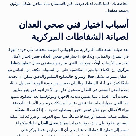
الخاصة بك، كلما كانت لديك فرصة أكبر للاستمتاع بماء ساخن بشكل موثوق
وبسعر معقول.
أسباب اختيار فني صحي العدان
لصيانة الشفاطات المركزية
تعد صيانة الشفاطات المركزية من الجوانب المهمة للحفاظ على جودة الهواء
في المنازل والمباني. ولذا، فإن اختيار
فني صحي العدان
يعتبر الخيار الأمثل
لعدد من الأسباب. أولاً، يتمتع هذا الفني بخبرة واسعة في مجال
تصليح شفاط
مركزي
. إن الكفاءة والخبرة المكتسبة على مر السنوات مكنته من التعامل مع
أعطال متنوعة بشكل فعال وسريع. فالتصليح السليم والدقيق يمكن أن يحدث
فارقًا كبيرًا في أداء الشفاط، وبالتالي يحسن من جودة الهواء المتداول. ثانيًا،
يقدم الفني الصحي في العدان مستوى عالٍ من الاحترافية. فهو يتبع معايير
محددة أثناء العمل، مما يضمن سلامة الأجهزة وموثوقيتها بعد التصليح. يتمتع
هذا الفني بمهارات استثنائية في تقييم المشكلات وتحديد الأسباب الدقيقة
وراء الأعطال. من خلال فحص دقيق، يستطيع تحديد ما إذا كانت المشكلة
تتطلب صيانة بسيطة أو إصلاحًا شاملاً، مما يمنع الفوضى ويعزز فعالية عملية
التصليح. علاوة على ذلك، توفر خدمات
سباك صحي العدان
حلولاً متكاملة
تنضم إلى تصليح الشفاطات. هذا يعني أن الفني ليس فقط يركز على