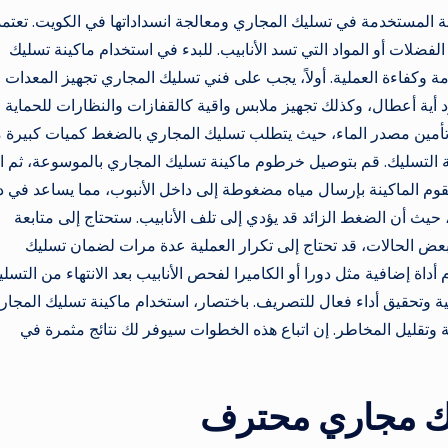
لة المستخدمة في تسليك المجاري ومعالجة انسداداتها في الكويت. تعتمد
لفضلات أو المواد التي تسد الأنابيب. للبدء في استخدام ماكينة تسليك
وكفاءة العملية. أولاً، يجب على فني تسليك المجاري تجهيز المعدات
 أية أعطال، وكذلك تجهيز ملابس واقية كالقفازات والنظارات للحماية 
 إلى تأمين مصدر الماء، حيث يتطلب تسليك المجاري بالضغط كميات كبيرة 
لية التسليك. قم بتوصيل خرطوم ماكينة تسليك المجاري بالموسوعة، ثم ا
تقوم الماكينة بإرسال مياه مضغوطة إلى داخل الأنبوب، مما يساعد في د
ة، حيث أن الضغط الزائد قد يؤدي إلى تلف الأنابيب. ستحتاج إلى متابعة
عض الحالات، قد تحتاج إلى تكرار العملية عدة مرات لضمان تسليك
اة إضافية مثل دورا أو الكاميرا لفحص الأنابيب بعد الانتهاء من التسلي
وتحقيق أداء فعال للتصريف. باختصار، استخدام ماكينة تسليك المجار
وتقليل المخاطر. إن اتباع هذه الخطوات سيوفر لك نتائج مثمرة في
يك مجاري محترف