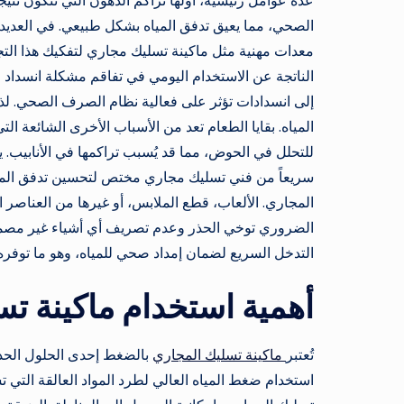
عدة عوامل رئيسية، أولها تراكم الدهون التي تتكون نتي
الصحي، مما يعيق تدفق المياه بشكل طبيعي. في العديد
معدات مهنية مثل ماكينة تسليك مجاري لتفكيك هذا التج
الناتجة عن الاستخدام اليومي في تفاقم مشكلة انسداد ا
إلى انسدادات تؤثر على فعالية نظام الصرف الصحي. لذ
المياه. بقايا الطعام تعد من الأسباب الأخرى الشائعة ال
للتحلل في الحوض، مما قد يُسبب تراكمها في الأنابيب. 
سريعاً من فني تسليك مجاري مختص لتحسين تدفق المياه.
المجاري. الألعاب، قطع الملابس، أو غيرها من العناصر ا
الضروري توخي الحذر وعدم تصريف أي أشياء غير مصمم
التدخل السريع لضمان إمداد صحي للمياه، وهو ما توفره
أهمية استخدام ماكينة ت
تُعتبر
ماكينة تسليك المجاري
بالضغط إحدى الحلول الحديث
استخدام ضغط المياه العالي لطرد المواد العالقة التي ت