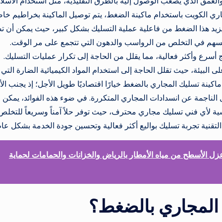
العمق الذي يصعب الوصول إليه بالطرق التقليدية، مثل استخدام الأسلا
ك مجاري الكويت باستخدام ماكينة الضغط، يتم توصيل الماكينة بخراطيم خا
 يزيد هذا الضغط من فاعلية عملية التسليك بشكل كبير، حيث يمكن أن 
 يُسهم في التخلص من الرواسب والدهون التي تتجمع على مر الوقت.
ائج أسرع وأكثر فعالية، مما يقلل من الحاجة إلى تكرار عمليات التسليك.
 البيئة، حيث تقلل الحاجة إلى استخدام المواد الكيميائية الضارة التي 
اكينة تسليك المجاري بالضغط خيارًا اقتصاديًا طويل الأجل؛ إذ يجنب ال
 الناجمة عن انسدادات المجاري المتكررة. في ضوء هذه الفوائد، يمكن
ية لأي فني تسليك مجاري محترف، حيث توفر حلاً آمناً وسريعاً للتخلص
لتقنية تجربة تسليك بواليع أكثر فعالية وتحسين جودة الخدمة بشكل عام
 الأسطح من مياه الأمطار بالرياض والخزانات والحمامات لحماية
 المجاري بالضغط؟