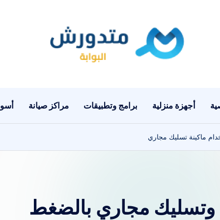
بوا
تعرف
على
بة
اسعار
مت
الاجهزة
ية
أجهزة منزلية
برامج وتطبيقات
مراكز صيانة
أسوا
المنزلية
دو
والموبايلات
ر
ام ماكينة تسليك مجاري
يومياً
ش
 وتسليك مجاري بالضغط