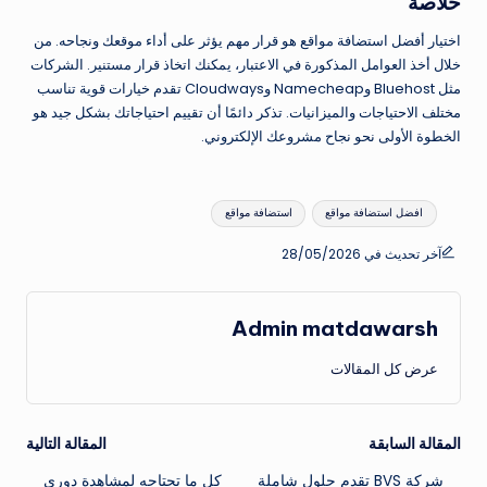
خلاصة
اختيار أفضل استضافة مواقع هو قرار مهم يؤثر على أداء موقعك ونجاحه. من
خلال أخذ العوامل المذكورة في الاعتبار، يمكنك اتخاذ قرار مستنير. الشركات
مثل Bluehost وNamecheap وCloudways تقدم خيارات قوية تناسب
مختلف الاحتياجات والميزانيات. تذكر دائمًا أن تقييم احتياجاتك بشكل جيد هو
الخطوة الأولى نحو نجاح مشروعك الإلكتروني.
العلامات:
افضل استضافة مواقع
استضافة مواقع
آخر تحديث في 28/05/2026
Admin matdawarsh
عرض كل المقالات
تصفّح
المقالة السابقة
المقالة التالية
شركة BVS تقدم حلول شاملة
كل ما تحتاجه لمشاهدة دوري