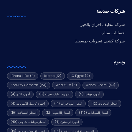
شركات صديقة
شركة تنظيف افران بالخبر
حسابات سناب
شركة كشف تسربات بمسقط
وسوم
iPhone 11 Pro
(4)
Laptop
(12)
LG Egypt
(9)
Security Cameras
(23)
WebOS TV
(6)
Xiaomi Redmi
(40)
أجهزة توشيبا
(5)
أجهزة تنظيف منزلية
(5)
أجهزة اكاي
(4)
أسعار السخانات
(12)
أسعار البوتاجازات
(14)
أجهزة كاسيل الكهربائية
(4)
أسعار الموبايلات
(312)
أسعار اللابتوب
(12)
أسعار الغسالات
(10)
اجهزة اريستون
(4)
أسعار موبايلات شاومي
(40)
ال_جى_الإعدادات_الأولية
(13)
اسعار الايفون في مصر
(14)