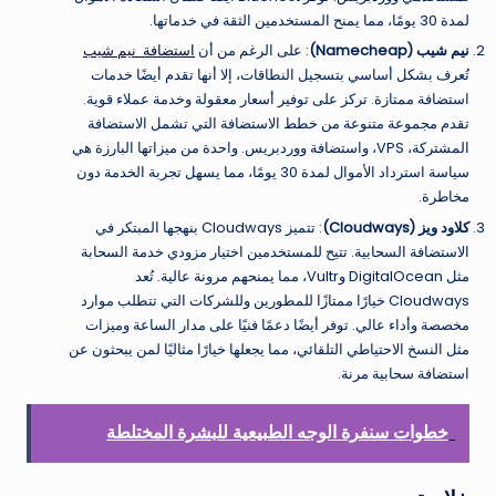
لمدة 30 يومًا، مما يمنح المستخدمين الثقة في خدماتها.
نيم شيب
(Namecheap)
: على الرغم من أن
استضافة نيم شيب
تُعرف بشكل أساسي بتسجيل النطاقات، إلا أنها تقدم أيضًا خدمات
استضافة ممتازة. تركز على توفير أسعار معقولة وخدمة عملاء قوية.
تقدم مجموعة متنوعة من خطط الاستضافة التي تشمل الاستضافة
المشتركة، VPS، واستضافة ووردبريس. واحدة من ميزاتها البارزة هي
سياسة استرداد الأموال لمدة 30 يومًا، مما يسهل تجربة الخدمة دون
مخاطرة.
كلاود ويز
(Cloudways)
: تتميز Cloudways بنهجها المبتكر في
الاستضافة السحابية. تتيح للمستخدمين اختيار مزودي خدمة السحابة
مثل DigitalOcean وVultr، مما يمنحهم مرونة عالية. تُعد
Cloudways خيارًا ممتازًا للمطورين وللشركات التي تتطلب موارد
مخصصة وأداء عالي. توفر أيضًا دعمًا فنيًا على مدار الساعة وميزات
مثل النسخ الاحتياطي التلقائي، مما يجعلها خيارًا مثاليًا لمن يبحثون عن
استضافة سحابية مرنة.
خطوات سنفرة الوجه الطبيعية للبشرة المختلطة