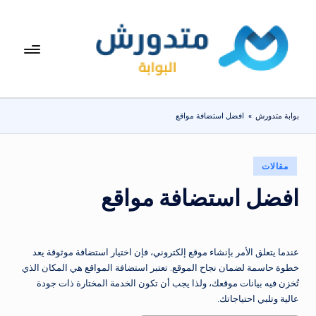
لتجاوز
لى
بوا
تعرف
لمحتوى
على
بة
اسعار
مت
الاجهزة
بوابة متدورش
»
افضل استضافة مواقع
المنزلية
دو
والموبايلات
ر
يومياً
نُشر
مقالات
ش
في
افضل استضافة مواقع
عندما يتعلق الأمر بإنشاء موقع إلكتروني، فإن اختيار استضافة موثوقة يعد
خطوة حاسمة لضمان نجاح الموقع. تعتبر استضافة المواقع هي المكان الذي
تُخزن فيه بيانات موقعك، ولذا يجب أن تكون الخدمة المختارة ذات جودة
عالية وتلبي احتياجاتك.