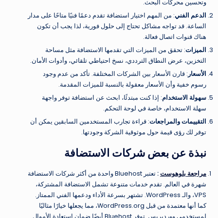
وتحسين محركات البحث.
الدعم الفني
: من المهم اختيار استضافة تقدم دعمًا فنيًا متاحًا على مدار
الساعة. قد تواجه مشاكل تحتاج إلى حلول فورية، لذا يجب أن تكون
هناك قنوات اتصال فعالة.
الميزات
: تحقق من الميزات التي تقدمها الاستضافة مثل مساحة
التخزين، عرض النطاق الترددي، نسخ احتياطي تلقائي، وأدوات الأمان.
الأسعار
: قارن الأسعار بين الشركات المختلفة. تأكد من عدم وجود
رسوم خفية وأن الأسعار معقولة بالنسبة للميزات المقدمة.
سهولة الاستخدام
: إذا كنت مبتدئًا، ابحث عن استضافة توفر واجهة
سهلة الاستخدام، خاصة في لوحة التحكم.
التقييمات والمراجعات
: قراءة تجارب المستخدمين السابقين يمكن أن
توفر لك رؤى قيمة حول موثوقية الشركة وجودتها.
نبذة عن بعض شركات الاستضافة
مراجعة بلوهوست
:
تعتبر Bluehost واحدة من أكثر شركات الاستضافة
شهرة في العالم. تقدم خدمات متنوعة تشمل الاستضافة المشتركة،
VPS، والـ WordPress. تشتهر بسرعة الأداء ودعمها الفني الممتاز.
كما أنها معتمدة من قبل WordPress.org، مما يجعلها خيارًا مثاليًا
لمستخدمي ووردبريس. توفر Bluehost أيضًا ضمان استعادة الأموال