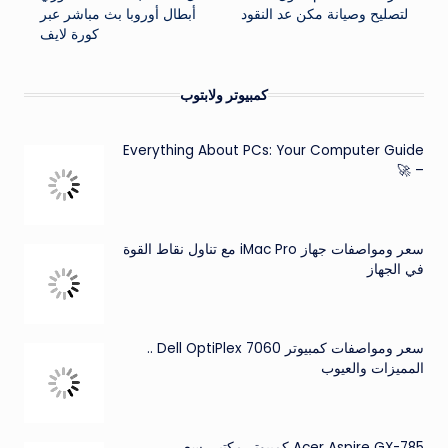
المقالات
لتصليح وصيانة مكن عد النقود
أبطال أوروبا بث مباشر عبر
كورة لايف
كمبيوتر ولابتوب
Everything About PCs: Your Computer Guide
– 🚀
سعر ومواصفات جهاز iMac Pro مع تناول نقاط القوة
في الجهاز
سعر ومواصفات كمبيوتر Dell OptiPlex 7060 ..
المميزات والعيوب
Acer Aspire GX-785 كمبيوتر مكتبي سعر