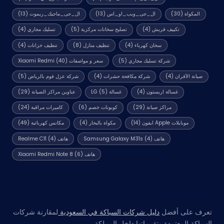
المكواة
(30)
ال_جى_ويب_او_اس
(13)
ال_جى_ماجيك_ريموت
(13)
تكييف فريش
(4)
تصليح سخانات مركزية
(5)
تسليك مجاري
(4)
سخان كهرباء
(4)
تنظيف منازل
(8)
تنظيف خزانات
(4)
شركة تسليك مجاري
(5)
سعر و مواصفات Xiaomi Redmi
(40)
صيانة الأفران
(4)
شركة مكافحة حشرات
(4)
شركة عزل فوم بالرياض
(5)
غسالة اريستون
(4)
غسالة LG
(5)
عناوين مراكز الصيانة
(29)
مراكز صيانة
(29)
كوبونات خصم
(6)
كاميرات مراقبة
(24)
موبايلات Apple ايفون
(14)
مكواة بالبخار
(4)
مكانس كهربائية
(49)
هاتف Samsung Galaxy M31s
(4)
هاتف Realme C11
(4)
هاتف Xiaomi Redmi Note 8
(6)
مواقع صديقة
تعرف على أفضل
دليل شركات السباكة في السعودية
لمقارنة شركات
السباكة المعتمدة وتقييماتها داخل المملكة.