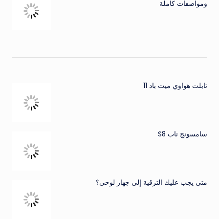
ومواصفات كاملة
تابلت هواوي ميت باد 11
سامسونج تاب S8
متى يجب عليك الترقية إلى جهاز لوحي؟