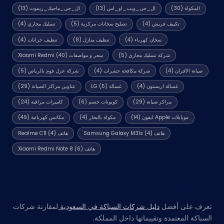
المكواة
(30)
ال_جى_ويب_او_اس
(13)
ال_جى_ماجيك_ريموت
(13)
تكييف فريش
(4)
تصليح سخانات مركزية
(5)
تسليك مجاري
(4)
سخان كهرباء
(4)
تنظيف منازل
(8)
تنظيف خزانات
(4)
شركة تسليك مجاري
(5)
سعر و مواصفات Xiaomi Redmi
(40)
صيانة الأفران
(4)
شركة مكافحة حشرات
(4)
شركة عزل فوم بالرياض
(5)
غسالة اريستون
(4)
غسالة LG
(5)
عناوين مراكز الصيانة
(29)
مراكز صيانة
(29)
كوبونات خصم
(6)
كاميرات مراقبة
(24)
موبايلات Apple ايفون
(14)
مكواة بالبخار
(4)
مكانس كهربائية
(49)
هاتف Samsung Galaxy M31s
(4)
هاتف Realme C11
(4)
هاتف Xiaomi Redmi Note 8
(6)
مواقع صديقة
تعرف على أفضل
دليل شركات السباكة في السعودية
لمقارنة شركات
السباكة المعتمدة وتقييماتها داخل المملكة.