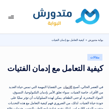
لتجاوز
لى
بوا
تعرف
لمحتوى
على
بة
اسعار
مت
الاجهزة
بوابة متدورش
»
كيفية التعامل مع إدمان الفتيات
المنزلية
دو
والموبايلات
ر
يومياً
نُشر
مقالات
ش
في
كيفية التعامل مع إدمان الفتيات
في العصر الحالي، أصبح
الإدمان
من القضايا المهمة التي تمس حياة العديد
من الأفراد، خاصة الفتيات. سواء تعلق الأمر بإدمان التكنولوجيا، التسوق،
المواد المخدرة، أو حتى الطعام، يمكن لهذه السلوكيات أن تؤثر سلبًا على
جودة حياة الفتيات. لذلك، من الضروري فهم كيفية التعامل مع هذه التحديات
وتقديم الدعم اللازم لهن. لذلك تقدم عيادة بلوم للطب النفسي خدمات علاج