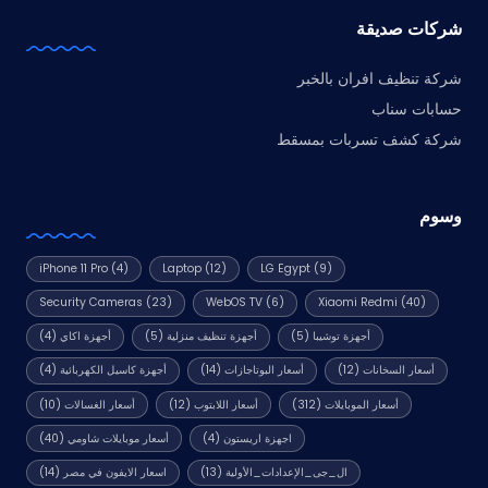
شركات صديقة
شركة تنظيف افران بالخبر
حسابات سناب
شركة كشف تسربات بمسقط
وسوم
iPhone 11 Pro
(4)
Laptop
(12)
LG Egypt
(9)
Security Cameras
(23)
WebOS TV
(6)
Xiaomi Redmi
(40)
أجهزة توشيبا
(5)
أجهزة تنظيف منزلية
(5)
أجهزة اكاي
(4)
أسعار السخانات
(12)
أسعار البوتاجازات
(14)
أجهزة كاسيل الكهربائية
(4)
أسعار الموبايلات
(312)
أسعار اللابتوب
(12)
أسعار الغسالات
(10)
اجهزة اريستون
(4)
أسعار موبايلات شاومي
(40)
ال_جى_الإعدادات_الأولية
(13)
اسعار الايفون في مصر
(14)