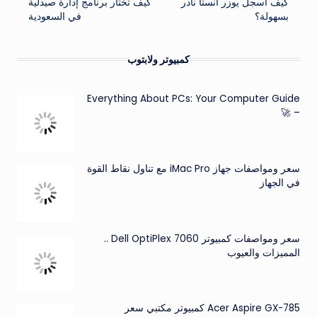
كيف أسجل يوزر انستا نادر
كيف تختار برنامج إدارة صيدلية
المقالات
بسهولة؟
في السعودية
كمبيوتر ولابتوب
Everything About PCs: Your Computer Guide
– 🚀
سعر ومواصفات جهاز iMac Pro مع تناول نقاط القوة
في الجهاز
سعر ومواصفات كمبيوتر Dell OptiPlex 7060 ..
المميزات والعيوب
Acer Aspire GX-785 كمبيوتر مكتبي سعر