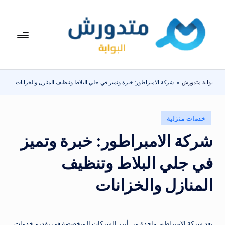
لتجاوز
لى
بوا
تعرف
لمحتوى
على
بة
اسعار
مت
الاجهزة
بوابة متدورش
»
شركة الامبراطور: خبرة وتميز في جلي البلاط وتنظيف المنازل والخزانات
المنزلية
دو
والموبايلات
ر
يومياً
نُشر
خدمات منزلية
ش
في
شركة الامبراطور: خبرة وتميز
في جلي البلاط وتنظيف
المنازل والخزانات
تعد شركة الامبراطور واحدة من أبرز الشركات المتخصصة في تقديم خدمات