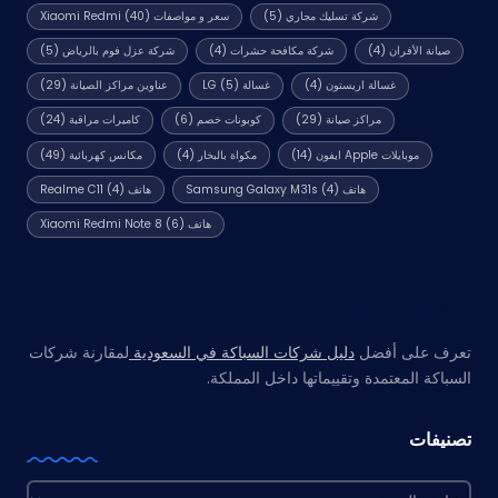
شركة تسليك مجاري
(5)
سعر و مواصفات Xiaomi Redmi
(40)
صيانة الأفران
(4)
شركة مكافحة حشرات
(4)
شركة عزل فوم بالرياض
(5)
غسالة اريستون
(4)
غسالة LG
(5)
عناوين مراكز الصيانة
(29)
مراكز صيانة
(29)
كوبونات خصم
(6)
كاميرات مراقبة
(24)
موبايلات Apple ايفون
(14)
مكواة بالبخار
(4)
مكانس كهربائية
(49)
هاتف Samsung Galaxy M31s
(4)
هاتف Realme C11
(4)
هاتف Xiaomi Redmi Note 8
(6)
مواقع صديقة
تعرف على أفضل
دليل شركات السباكة في السعودية
لمقارنة شركات
السباكة المعتمدة وتقييماتها داخل المملكة.
تصنيفات
تصنيفات