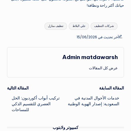
حياتك أكثر راحة ونظافة!
العلامات:
شركات التنظيف
جلي البلاط
تنظيف منازل
آخر تحديث في 15/06/2026
Admin matdawarsh
عرض كل المقالات
تصفّح
المقالة السابقة
المقالة التالية
خدمات الأحوال المدنية في
تركيب أبواب أكورديون: الحل
المقالات
السعودية: إصدار الهوية الوطنية
العصري للتقسيم الذكي
للمساحات
كمبيوتر ولابتوب