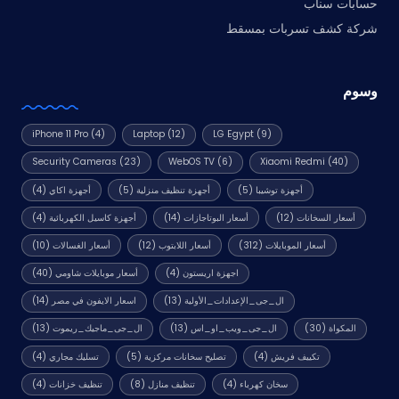
حسابات سناب
شركة كشف تسربات بمسقط
وسوم
iPhone 11 Pro
(4)
Laptop
(12)
LG Egypt
(9)
Security Cameras
(23)
WebOS TV
(6)
Xiaomi Redmi
(40)
أجهزة توشيبا
(5)
أجهزة تنظيف منزلية
(5)
أجهزة اكاي
(4)
أسعار السخانات
(12)
أسعار البوتاجازات
(14)
أجهزة كاسيل الكهربائية
(4)
أسعار الموبايلات
(312)
أسعار اللابتوب
(12)
أسعار الغسالات
(10)
اجهزة اريستون
(4)
أسعار موبايلات شاومي
(40)
ال_جى_الإعدادات_الأولية
(13)
اسعار الايفون في مصر
(14)
المكواة
(30)
ال_جى_ويب_او_اس
(13)
ال_جى_ماجيك_ريموت
(13)
تكييف فريش
(4)
تصليح سخانات مركزية
(5)
تسليك مجاري
(4)
سخان كهرباء
(4)
تنظيف منازل
(8)
تنظيف خزانات
(4)