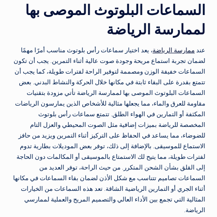
السماعات البلوتوث الموصى بها
لممارسة الرياضة
عند
ممارسة الرياضة
، يعد اختيار سماعات رأس بلوتوث مناسب أمرًا مهمًا
لضمان تجربة استماع مريحة وجودة صوت عالية أثناء التمرين. يجب أن تكون
السماعات خفيفة الوزن ومصممة لتوفير الراحة لفترات طويلة، كما يجب أن
تتمتع بقدرة على البقاء ثابتة في مكانها خلال الحركة والنشاط البدني. بعض
السماعات البلوتوث الموصى بها لممارسة الرياضة تأتي مزودة بتقنيات
مقاومة للعرق والماء، مما يجعلها مثالية للأشخاص الذين يمارسون الرياضات
المكثفة أو التمارين في الهواء الطلق. تتمتع سماعات رأس بلوتوث
المخصصة للرياضة بميزات إضافية مثل الصوت المحيطي والعزل التام
للضوضاء، مما يساعد في الحفاظ على التركيز أثناء التمرين ويزيد من حافز
الاستماع للموسيقى. بالإضافة إلى ذلك، توفر بعض الموديلات بطارية تدوم
لفترات طويلة، مما يتيح لك الاستمتاع بالموسيقى أو المكالمات دون الحاجة
إلى القلق بشأن الشحن المتكرر. من حيث الراحة، توفر العديد من
السماعات تصاميم تتناسب مع شكل الأذن لضمان بقاء السماعات في مكانها
أثناء الجري أو التمارين الرياضية الشاقة. تعد هذه السماعات من الخيارات
المثالية التي تجمع بين الأداء العالي والتصميم المريح والعملية لممارسي
الرياضة.