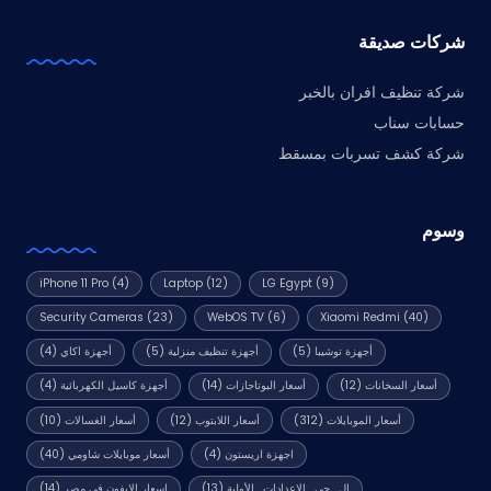
شركات صديقة
شركة تنظيف افران بالخبر
حسابات سناب
شركة كشف تسربات بمسقط
وسوم
iPhone 11 Pro
(4)
Laptop
(12)
LG Egypt
(9)
Security Cameras
(23)
WebOS TV
(6)
Xiaomi Redmi
(40)
أجهزة توشيبا
(5)
أجهزة تنظيف منزلية
(5)
أجهزة اكاي
(4)
أسعار السخانات
(12)
أسعار البوتاجازات
(14)
أجهزة كاسيل الكهربائية
(4)
أسعار الموبايلات
(312)
أسعار اللابتوب
(12)
أسعار الغسالات
(10)
اجهزة اريستون
(4)
أسعار موبايلات شاومي
(40)
ال_جى_الإعدادات_الأولية
(13)
اسعار الايفون في مصر
(14)