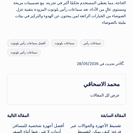
الحاجة، مما يعطي المستخدم تحكمًا أكبر في تجربته. مع تصميمات مريحة
ومستوى عالٍ من الأداء، تعد سماعات رأس بلوتوث المزودة بتقنية عزل
الضوضاء من الخيارات الرائعة لمن يبحثون عن الهدوء والتركيز في بيئات
مليئة بالضوضاء.
العلامات:
سماعات رأس
سماعات بلوتوث
أفضل سماعات رأس بلوتوث
سماعات رأس بلوتوث
آخر تحديث في 28/05/2026
محمد الاسحاقي
عرض كل المقالات
تصفّح
المقالة السابقة
المقالة التالية
تقسيط الأجهزة والجوالات عبر
أفضل أجهزة شخصية للمسافر:
المقالات
فزعة: كيف يمكن لتقسيط
أدوات لا غنى عنها أثناء السفر