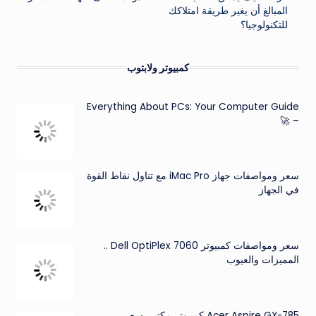
المبالغ أن يغير طريقة امتلاكك
للتكنولوجيا؟
كمبيوتر ولابتوب
Everything About PCs: Your Computer Guide
– 🚀
سعر ومواصفات جهاز iMac Pro مع تناول نقاط القوة
في الجهاز
سعر ومواصفات كمبيوتر Dell OptiPlex 7060 ..
المميزات والعيوب
Acer Aspire GX-785 كمبيوتر مكتبي سعر