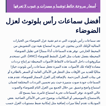
أسعار مروحة حائط توشيبا و مميزات و عيوب لا تعرفها
أفضل سماعات رأس بلوتوث لعزل
الضوضاء
تعد سماعات رأس بلوتوث التي تدعم تقنية عزل الضوضاء من الخيارات
المثالية لأولئك الذين يبحثون عن تجربة استماع نقية دون التشويش من
المحيط الخارجي. توفر هذه السماعات أداءً ممتازًا في تقليل الضوضاء
المحيطة بفضل تقنيات مثل العزل النشط للضوضاء (ANC)، التي تستخدم
ميكروفونات داخل السماعات لالتقاط الأصوات المحيطة ثم إنتاج ترددات
مضادة لإلغاء تلك الأصوات. هذه الميزة تجعل سماعات رأس بلوتوث خيارًا
مثاليًا للعديد من الأوقات مثل التنقل في الأماكن العامة أو السفر بالطائرة أو
في بيئات العمل المزدحمة. بالإضافة إلى العزل الممتاز للضوضاء، تقدم هذه
السماعات جودة صوت متميزة حيث يتم تحسين الترددات المختلفة لضمان
استماع واضح وعميق. من خلال الجمع بين العزل التام للضوضاء والصوت
عالي الجودة، توفر السماعات تجربة استماع غامرة، مما يسمح لك
بالاستمتاع بالموسيقى أو المكالمات بوضوح حتى في الأماكن الصاخبة. بعض
الموديلات تقدم أيضًا ميزات إضافية مثل إمكانية ضبط مستويات العزل حسب