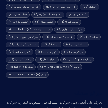
المكواة
(30)
ال_جى_ويب_او_اس
(13)
ال_جى_ماجيك_ريموت
(13)
تكييف فريش
(4)
تصليح سخانات مركزية
(5)
تسليك مجاري
(4)
سخان كهرباء
(4)
تنظيف منازل
(8)
تنظيف خزانات
(4)
شركة تسليك مجاري
(5)
سعر و مواصفات Xiaomi Redmi
(40)
صيانة الأفران
(4)
شركة مكافحة حشرات
(4)
شركة عزل فوم بالرياض
(5)
غسالة اريستون
(4)
غسالة LG
(5)
عناوين مراكز الصيانة
(29)
مراكز صيانة
(29)
كوبونات خصم
(6)
كاميرات مراقبة
(24)
موبايلات Apple ايفون
(14)
مكواة بالبخار
(4)
مكانس كهربائية
(49)
هاتف Samsung Galaxy M31s
(4)
هاتف Realme C11
(4)
هاتف Xiaomi Redmi Note 8
(6)
مواقع صديقة
تعرف على أفضل
دليل شركات السباكة في السعودية
لمقارنة شركات