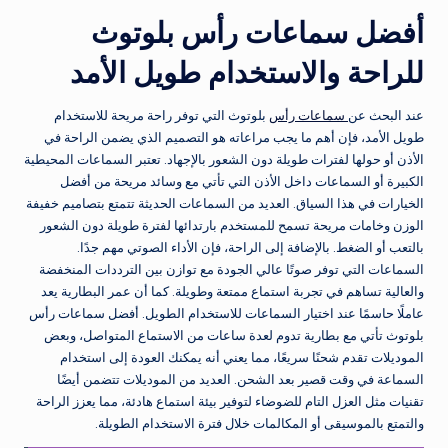
أفضل سماعات رأس بلوتوث
للراحة والاستخدام طويل الأمد
عند البحث عن
سماعات رأس
بلوتوث التي توفر راحة مريحة للاستخدام
طويل الأمد، فإن أهم ما يجب مراعاته هو التصميم الذي يضمن الراحة في
الأذن أو حولها لفترات طويلة دون الشعور بالإجهاد. تعتبر السماعات المحيطية
الكبيرة أو السماعات داخل الأذن التي تأتي مع وسائد مريحة من أفضل
الخيارات في هذا السياق. العديد من السماعات الحديثة تتمتع بتصاميم خفيفة
الوزن وخامات مريحة تسمح للمستخدم بارتدائها لفترة طويلة دون الشعور
بالتعب أو الضغط. بالإضافة إلى الراحة، فإن الأداء الصوتي مهم جدًا.
السماعات التي توفر صوتًا عالي الجودة مع توازن بين الترددات المنخفضة
والعالية تساهم في تجربة استماع ممتعة وطويلة. كما أن عمر البطارية يعد
عاملًا حاسمًا عند اختيار السماعات للاستخدام الطويل. أفضل سماعات رأس
بلوتوث تأتي مع بطارية تدوم لعدة ساعات من الاستماع المتواصل، وبعض
الموديلات تقدم شحنًا سريعًا، مما يعني أنه يمكنك العودة إلى استخدام
السماعة في وقت قصير بعد الشحن. العديد من الموديلات تتضمن أيضًا
تقنيات مثل العزل التام للضوضاء لتوفير بيئة استماع هادئة، مما يعزز الراحة
والتمتع بالموسيقى أو المكالمات خلال فترة الاستخدام الطويلة.