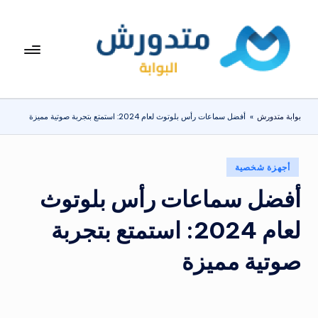
لتجاوز
لى
بوا
تعرف
لمحتوى
على
بة
اسعار
مت
الاجهزة
بوابة متدورش
»
أفضل سماعات رأس بلوتوث لعام 2024: استمتع بتجربة صوتية مميزة
المنزلية
دو
والموبايلات
ر
يومياً
نُشر
أجهزة شخصية
ش
في
أفضل سماعات رأس بلوتوث
لعام 2024: استمتع بتجربة
صوتية مميزة