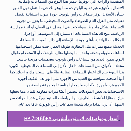
المتقدمة والراحة التي توفرها. يتميز هذا النوع من السماعات بإمكانية
الاتصال بالأجهزة عبر تقنية البلوتوث، مما يوفر لك حرية التنقل دون القلق
بشأن الأسلاك. توفر سماعات رأس بلوتوث جودة صوت استثنائية بفضل
تقنيات مثل العزل التام للضوضاء والصوت المحيطي، ما يعزز من تجربة
الاستماع بشكل ملحوظ. سواء كنت في المنزل، في العمل، أو أثناء ممارسة
الرياضة، تتيح لك هذه السماعات الاستماع إلى الموسيقى أو إجراء
المكالمات الهاتفية بأعلى جودة. بالإضافة إلى ذلك، أصبحت السماعات
الحديثة تتمتع بميزات مثل البطارية طويلة العمر، حيث يمكن استخدامها
لساعات طويلة بشحنة واحدة، ما يجعلها مثالية للرحلات أو الاستخدام طوال
اليوم. تتمتع العديد من سماعات رأس بلوتوث بتصميمات مريحة تناسب
مختلف الأذواق، من السماعات داخل الأذن إلى السماعات المحيطية الكبيرة.
هذا التنوع يتيح لك اختيار السماعة المثالية بناءً على استخدامك وراحتك. كما
أنها أصبحت متوافقة مع العديد من الأجهزة مثل الهواتف الذكية، أجهزة
الكمبيوتر، وأجهزة الألعاب، ما يجعلها مناسبة لمجموعة واسعة من
الاستخدامات. بعض الموديلات تتضمن أيضًا ميزات مقاومة للماء، مما يجعلها
خيارًا ممتازًا للأنشطة الخارجية أو الرياضات المائية. مع كل هذه الفوائد، من
السهل أن نرى لماذا تزداد شعبية سماعات رأس بلوتوث عامًا بعد عام.
أسعار ومواصفات لاب توب أتش بي HP 7DL85EA