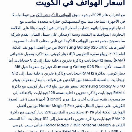
أسعار الهواتف في الكويت
مع اقتراب عام 2025، يشهد سوق
الهواتف الذكية في الكويت
تنوعًا واسعًا
في الأجهزة المتاحة، مما يتيح للمستهلكين خيارات متعددة تتناسب مع
احتياجاتهم وميزانياتهم. تتفاوت أسعار الهواتف في الكويت بناءً على العلامة
التجارية، المواصفات التقنية، وسنة الإصدار. على سبيل المثال، تقدم شركة
سامسونج مجموعة من الهواتف الذكية التي تلبي مختلف الفئات السعرية.
يُعتبر هاتف Samsung Galaxy S25 Ultra من بين أفضل الهواتف الذكية
لعام ٢٠٢٥، ويبلغ سعره التقريبي 413 دينار كويتي، مع ذاكرة وصول عشوائي
(RAM) بسعة 12 جيجابايت وذاكرة تخزين داخلية تصل إلى 512 جيجابايت. أما
النسخة الأقل، Samsung Galaxy S25 Plus، فيتراوح سعرها حول 316
دينار كويتي، بذاكرة RAM 12 جيجابايت وذاكرة تخزين داخلية تصل إلى 512
جيجابايت. بالنسبة للمستخدمين الباحثين عن هواتف بأسعار معقولة، يتوفر
Samsung Galaxy A16 4G بسعر تقريبي يبلغ 43 دينار كويتي، مع ذاكرة
RAM 4 جيجابايت وذاكرة تخزين داخلية بسعة 128 جيجابايت. بالإضافة إلى
سامسونج، تقدم شركات أخرى مثل هونر (Honor) أجهزة مميزة في السوق
الكويتي. على سبيل المثال، يُعتبر Honor Magic 7 Pro من بين أفضل
الهواتف الذكية لعام ٢٠٢٥، ويبلغ سعره التقريبي 276 دينار كويتي، مع ذاكرة
RAM 12 جيجابايت وذاكرة تخزين داخلية تصل إلى 512 جيجابايت. أما النسخة
الفاخرة، Honor Magic 7 RSR Porsche Design، فتأتي بسعر تقريبي
يبلغ 535 دينار كويتي، مع ذاكرة RAM 24 جيجابايت وذاكرة تخزين داخلية