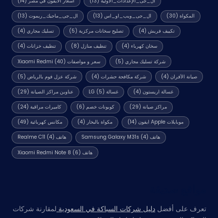
ال_جى_الإعدادات_الأولية
(13)
اسعار الايفون في مصر
(14)
المكواة
(30)
ال_جى_ويب_او_اس
(13)
ال_جى_ماجيك_ريموت
(13)
تكييف فريش
(4)
تصليح سخانات مركزية
(5)
تسليك مجاري
(4)
سخان كهرباء
(4)
تنظيف منازل
(8)
تنظيف خزانات
(4)
شركة تسليك مجاري
(5)
سعر و مواصفات Xiaomi Redmi
(40)
صيانة الأفران
(4)
شركة مكافحة حشرات
(4)
شركة عزل فوم بالرياض
(5)
غسالة اريستون
(4)
غسالة LG
(5)
عناوين مراكز الصيانة
(29)
مراكز صيانة
(29)
كوبونات خصم
(6)
كاميرات مراقبة
(24)
موبايلات Apple ايفون
(14)
مكواة بالبخار
(4)
مكانس كهربائية
(49)
هاتف Samsung Galaxy M31s
(4)
هاتف Realme C11
(4)
هاتف Xiaomi Redmi Note 8
(6)
مواقع صديقة
تعرف على أفضل
دليل شركات السباكة في السعودية
لمقارنة شركات