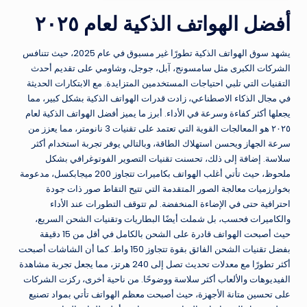
أفضل الهواتف الذكية لعام ٢٠٢٥
يشهد سوق الهواتف الذكية تطورًا غير مسبوق في عام 2025، حيث تتنافس
الشركات الكبرى مثل سامسونج، آبل، جوجل، وشاومي على تقديم أحدث
التقنيات التي تلبي احتياجات المستخدمين المتزايدة. مع الابتكارات الحديثة
في مجال الذكاء الاصطناعي، زادت قدرات الهواتف الذكية بشكل كبير، مما
يجعلها أكثر كفاءة وسرعة في الأداء. أبرز ما يميز أفضل الهواتف الذكية لعام
٢٠٢٥ هو المعالجات القوية التي تعتمد على تقنيات 3 نانومتر، مما يعزز من
سرعة الجهاز ويحسن استهلاك الطاقة، وبالتالي يوفر تجربة استخدام أكثر
سلاسة. إضافة إلى ذلك، تحسنت تقنيات التصوير الفوتوغرافي بشكل
ملحوظ، حيث تأتي أغلب الهواتف بكاميرات تتجاوز 200 ميجابكسل، مدعومة
بخوارزميات معالجة الصور المتقدمة التي تتيح التقاط صور ذات جودة
احترافية حتى في الإضاءة المنخفضة. لم تتوقف التطورات عند الأداء
والكاميرات فحسب، بل شملت أيضًا البطاريات وتقنيات الشحن السريع،
حيث أصبحت الهواتف قادرة على الشحن بالكامل في أقل من 15 دقيقة
بفضل تقنيات الشحن الفائق بقوة تتجاوز 150 واط. كما أن الشاشات أصبحت
أكثر تطورًا مع معدلات تحديث تصل إلى 240 هرتز، مما يجعل تجربة مشاهدة
الفيديوهات والألعاب أكثر سلاسة ووضوحًا. من ناحية أخرى، ركزت الشركات
على تحسين متانة الأجهزة، حيث أصبحت معظم الهواتف تأتي بمواد تصنيع