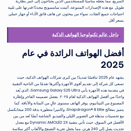
السريع، مما يجعله مناسبًا للمستخدمين الذين يحتاجون إلى عمر بطارية
طويل. مع هذه الإصدارات المتنوعة، أثبتت سامسونج مجددًا قدرتها على تلبية
احتياجات جميع الفئات، سواء من يبحثون عن هاتف فائق الأداء أو جهاز عملي
بسعر أقل.
داخل عالم تكنولوجيا الهواتف الذكية
أفضل الهواتف الرائدة في عام
2025
يشهد عام 2025 تنافسًا شديدًا بين كبرى شركات الهواتف الذكية، حيث
تسعى كل شركة إلى تقديم أقوى الأجهزة وأكثرها تقدمًا من الناحية التقنية.
في مقدمة هذه الأجهزة يأتي Samsung Galaxy S25 Ultra، الذي يُعد
واحدًا من أفضل الهواتف الذكية لعام ٢٠٢٥. بفضل تصميمه الفاخر وإطاره
المصنوع من التيتانيوم، يوفر الهاتف مستوى عالٍ من المتانة والأناقة. كما
يتميز بمعالج Snapdragon® 8 Elite، وكاميرا متطورة بدقة 200 ميجابكسل
مع تحسينات مذهلة في التصوير الليلي والفيديو. الشاشة أيضًا تُعد من بين
الأفضل في السوق، حيث تأتي بتقنية Dynamic AMOLED 2X مع معدل
تحديث يصل إلى 240 هرتز، مما يجعل تجربة التصفح والألعاب أكثر سلاسة.