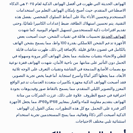
الهواتف الحديثة التي ظهرت في أفضل الهواتف الذكية لعام ٢٠٢٥ هي الذكاء
الاصطناعي المتقدم، حيث أصبح بإمكان الهواتف التعلم من استخدامات
المستخدم وتحسين الأداء بناءً على أنماط السلوك الشخصي. بفضل هذه
التقنية، يتم تحسين استهلاك الطاقة، ضبط إعدادات الكاميرا تلقائيًا، وحتى
تقديم اقتراحات ذكية للمستخدمين لتسهيل المهام اليومية. كما شهدت
الهواتف الحديثة
تحسينات هائلة في تقنيات الشحن، حيث أصبحت بعض
الأجهزة تدعم الشحن اللاسلكي بقدرة 100 واط، مما يسمح بشحن الهاتف
بالكامل في غضون دقائق قليلة. بالإضافة إلى ذلك، ظهرت شاشات قابلة
للطي والانحناء بتقنيات محسّنة، مما يجعل الهواتف أكثر مرونة وسهولة في
الحمل دون التأثير على متانتها. من ناحية الأمان، شهدت الهواتف قفزة نوعية
مع بصمات الأصابع المدمجة في الشاشة وتقنيات التعرف على الوجه ثلاثية
الأبعاد، مما يجعلها أكثر أمانًا وأسرع استجابة. أما فيما يخص تجربة التصوير،
فقد أصبحت الهواتف الذكية مجهزة بكاميرات متعددة العدسات تدعم الواقع
المعزز والتصوير الليلي المتقدم، مما يسمح بالتقاط صور وفيديوهات بجودة
احترافية في جميع الظروف. علاوة على ذلك، عززت الشركات من متانة
الهواتف بتقديم مقاومة للماء والغبار بمعايير IP68 وIP69، مما يجعل الأجهزة
أكثر قدرة على التحمل. مع كل هذه التطورات، يمكن القول إن الهواتف
الذكية أصبحت أكثر ذكاءً وفعالية، مما يمنح المستخدمين تجربة استخدام
استثنائية تلبي مختلف الاحتياجات.