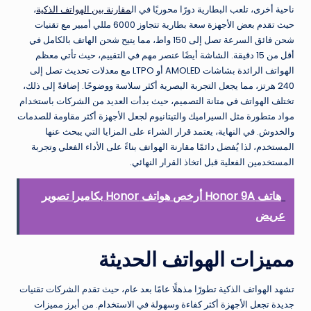
ناحية أخرى، تلعب البطارية دورًا محوريًا في ال
مقارنة بين الهواتف الذكية
،
حيث تقدم بعض الأجهزة سعة بطارية تتجاوز 6000 مللي أمبير مع تقنيات
شحن فائق السرعة تصل إلى 150 واط، مما يتيح شحن الهاتف بالكامل في
أقل من 15 دقيقة. الشاشة أيضًا عنصر مهم في التقييم، حيث تأتي معظم
الهواتف الرائدة بشاشات AMOLED أو LTPO مع معدلات تحديث تصل إلى
240 هرتز، مما يجعل التجربة البصرية أكثر سلاسة ووضوحًا. إضافةً إلى ذلك،
تختلف الهواتف في متانة التصميم، حيث بدأت العديد من الشركات باستخدام
مواد متطورة مثل السيراميك والتيتانيوم لجعل الأجهزة أكثر مقاومة للصدمات
والخدوش. في النهاية، يعتمد قرار الشراء على المزايا التي يبحث عنها
المستخدم، لذا يُفضل دائمًا مقارنة الهواتف بناءً على الأداء الفعلي وتجربة
المستخدمين الفعلية قبل اتخاذ القرار النهائي.
هاتف Honor 9A أرخص هواتف Honor بكاميرا تصوير
عريض
مميزات الهواتف الحديثة
تشهد الهواتف الذكية تطورًا مذهلًا عامًا بعد عام، حيث تقدم الشركات تقنيات
جديدة تجعل الأجهزة أكثر كفاءة وسهولة في الاستخدام. من أبرز مميزات