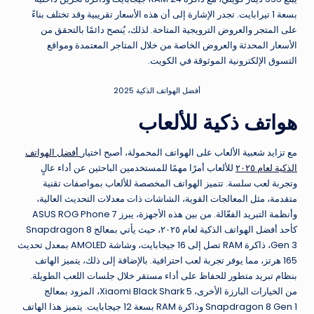
بسعة 1 تيرابايت. تجدر الإشارة إلى أن هذه الأسعار تقريبية وقد تختلف بناءً
على المتجر والعروض الترويجية المتاحة. لذلك، يُنصح دائمًا بالتحقق من
الأسعار المحدثة والعروض الخاصة من خلال المتاجر المعتمدة ومواقع
التسوق الإلكترونية الموثوقة في الكويت.
أفضل الهواتف الذكية 2025
هواتف ذكية للألعاب
مع تزايد شعبية الألعاب على الهواتف المحمولة، أصبح اختيار
أفضل الهواتف
الذكية لعام ٢٠٢٥
للألعاب أمرًا مهمًا للمستخدمين الباحثين عن أداء عالٍ
وتجربة لعب سلسة. تتميز الهواتف المخصصة للألعاب بمواصفات تقنية
متقدمة، مثل المعالجات القوية، الشاشات ذات معدلات التحديث العالية،
وأنظمة التبريد الفعّالة. من بين هذه الأجهزة، يبرز ASUS ROG Phone 7
كأحد أفضل الهواتف الذكية لعام ٢٠٢٥، حيث يأتي بمعالج Snapdragon 8
Gen 3، ذاكرة RAM تصل إلى 16 جيجابايت، وشاشة AMOLED بمعدل تحديث
165 هرتز، مما يوفر تجربة لعب احترافية. بالإضافة إلى ذلك، يتميز الهاتف
بنظام تبريد متطور للحفاظ على أداء مستقر خلال جلسات اللعب الطويلة.
من الخيارات البارزة الأخرى، Xiaomi Black Shark 5، المزود بمعالج
Snapdragon 8 Gen 1 وذاكرة RAM بسعة 12 جيجابايت. يتميز هذا الهاتف