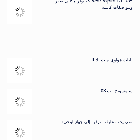
Acer Aspire GX-785 كمبيوتر مكتبي سعر
ومواصفات كاملة
تابلت هواوي ميت باد 11
سامسونج تاب S8
متى يجب عليك الترقية إلى جهاز لوحي؟