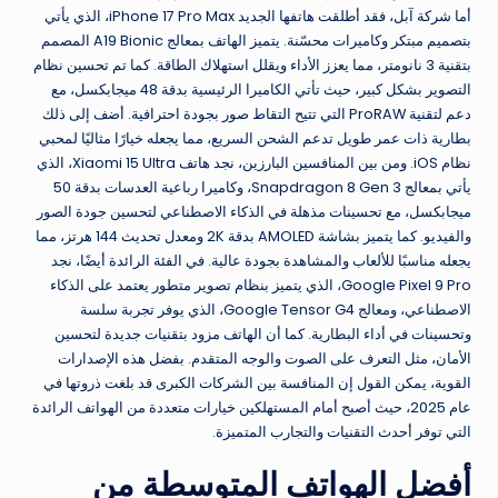
أما شركة آبل، فقد أطلقت هاتفها الجديد iPhone 17 Pro Max، الذي يأتي
بتصميم مبتكر وكاميرات محسّنة. يتميز الهاتف بمعالج A19 Bionic المصمم
بتقنية 3 نانومتر، مما يعزز الأداء ويقلل استهلاك الطاقة. كما تم تحسين نظام
التصوير بشكل كبير، حيث تأتي الكاميرا الرئيسية بدقة 48 ميجابكسل، مع
دعم لتقنية ProRAW التي تتيح التقاط صور بجودة احترافية. أضف إلى ذلك
بطارية ذات عمر طويل تدعم الشحن السريع، مما يجعله خيارًا مثاليًا لمحبي
نظام iOS. ومن بين المنافسين البارزين، نجد هاتف Xiaomi 15 Ultra، الذي
يأتي بمعالج Snapdragon 8 Gen 3، وكاميرا رباعية العدسات بدقة 50
ميجابكسل، مع تحسينات مذهلة في الذكاء الاصطناعي لتحسين جودة الصور
والفيديو. كما يتميز بشاشة AMOLED بدقة 2K ومعدل تحديث 144 هرتز، مما
يجعله مناسبًا للألعاب والمشاهدة بجودة عالية. في الفئة الرائدة أيضًا، نجد
Google Pixel 9 Pro، الذي يتميز بنظام تصوير متطور يعتمد على الذكاء
الاصطناعي، ومعالج Google Tensor G4، الذي يوفر تجربة سلسة
وتحسينات في أداء البطارية. كما أن الهاتف مزود بتقنيات جديدة لتحسين
الأمان، مثل التعرف على الصوت والوجه المتقدم. بفضل هذه الإصدارات
القوية، يمكن القول إن المنافسة بين الشركات الكبرى قد بلغت ذروتها في
عام 2025، حيث أصبح أمام المستهلكين خيارات متعددة من الهواتف الرائدة
التي توفر أحدث التقنيات والتجارب المتميزة.
أفضل الهواتف المتوسطة من