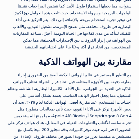
سنوات، مما يجعلها استثمارًا طويل الأمد. كما تتضمن المراجعات تقييمًا
للواجهات البرمجية وسهولة الاستخدام، حيث تلعب هذه العوامل دورًا كبيرًا
في توفير تجربة استخدام مريحة. بالإضافة إلى ذلك، يتم التركيز على أداء
البطارية في ظروف مختلفة، مثل تصفح الإنترنت، تشغيل الفيديو، والألعاب
الثقيلة، للتأكد من مدى كفاءتها في الحياة اليومية. أخيرًا، تساعد المقارنات
بين الهواتف في إبراز الفروقات بين الإصدارات المختلفة، مما يمكن
المستخدمين من اتخاذ قرار أكثر وعيًا بناءً على احتياجاتهم الحقيقية.
مقارنة بين الهواتف الذكية
مع التطور المستمر في عالم الهواتف الذكية، أصبح من الضروري إجراء
مقارنة دقيقة بين الأجهزة المختلفة قبل اتخاذ قرار الشراء. تختلف الهواتف
الذكية في العديد من الجوانب، مثل الأداء، الكاميرا، البطارية، الشاشة، ونظام
التشغيل، مما يجعل اختيار الهاتف المناسب يعتمد بشكل أساسي على
احتياجات المستخدم. عند مقارنة أفضل الهواتف الذكية لعام ٢٠٢٥، نجد أن
بعض الأجهزة تركز على الأداء القوي، حيث تأتي بمعالجات متطورة مثل
Snapdragon 8 Gen 4 أو Apple A18 Bionic، مما يمنح المستخدمين
تجربة سلسة للألعاب والتطبيقات الثقيلة. في المقابل، هناك هواتف تركز على
التصوير الاحترافي، حيث توفر كاميرات بدقة تتجاوز 200 ميجابكسل مع
مستشعرات متقدمة تعزز من جودة الصور في مختلف ظروف الإضاءة. من