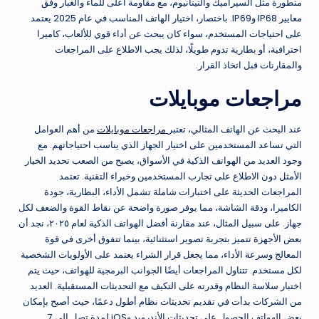
متطورة مثل السيراميك والتيتانيوم، مع مقاومة أعلى للماء والغبار وفق
معايير IP68 وIP69. باختصار، اختيار الهاتف المناسب في عام 2025 يعتمد
على احتياجات المستخدم، سواء كان يبحث عن أداء قوي للألعاب، كاميرا
احترافية، أو بطارية تدوم طويلًا، لذلك يجب الاطلاع على المراجعات
والمقارنات قبل اتخاذ القرار.
مراجعات موبايلات
عند البحث عن الهاتف المثالي، تعتبر
مراجعات موبايلات
من أهم العوامل
التي تساعد المستخدمين على اختيار الجهاز الذي يناسب احتياجاتهم. مع
وجود العديد من الهواتف الذكية في الأسواق، يصبح من الصعب تحديد الخيار
الأمثل دون الاطلاع على تجارب المستخدمين وخبراء التقنية. تعتمد
المراجعات الحديثة على اختبارات شاملة تشمل الأداء، البطارية، جودة
الكاميرا، ودقة الشاشة، مما يوفر صورة واضحة عن نقاط القوة والضعف لكل
جهاز. على سبيل المثال، عند مقارنة أفضل الهواتف الذكية لعام ٢٠٢٥، نجد أن
بعض الأجهزة تتميز بتجربة تصوير استثنائية، بينما تتفوق أخرى في قوة
المعالج وسرعة الأداء، مما يجعل قرار الشراء يعتمد على الأولويات الشخصية
لكل مستخدم. تتناول المراجعات أيضًا الجوانب البرمجية للهواتف، حيث يتم
اختبار سلاسة النظام وقدرته على التكيف مع التحديثات المستقبلية. العديد
من الشركات بدأت في تقديم تحديثات نظام أطول دعمًا، حيث أصبح بإمكان
بعض الهواتف الحصول على تحديثات الأندرويد وiOS لمدة تصل إلى 7