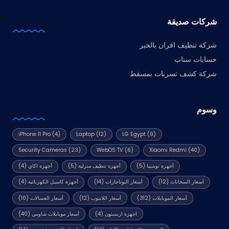
شركات صديقة
شركة تنظيف افران بالخبر
حسابات سناب
شركة كشف تسربات بمسقط
وسوم
iPhone 11 Pro
(4)
Laptop
(12)
LG Egypt
(9)
Security Cameras
(23)
WebOS TV
(6)
Xiaomi Redmi
(40)
أجهزة توشيبا
(5)
أجهزة تنظيف منزلية
(5)
أجهزة اكاي
(4)
أسعار السخانات
(12)
أسعار البوتاجازات
(14)
أجهزة كاسيل الكهربائية
(4)
أسعار الموبايلات
(312)
أسعار اللابتوب
(12)
أسعار الغسالات
(10)
اجهزة اريستون
(4)
أسعار موبايلات شاومي
(40)