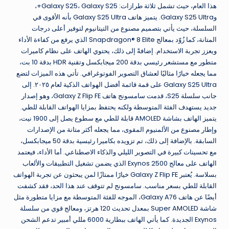
هذا العام، حيث تشمل ثلاثة طرازات: Galaxy S25، Galaxy S25+،
وGalaxy S25 Ultra. يتميز هاتف Galaxy S25 Ultra بأنه الأقوى في
السلسلة، حيث يأتي بتصميم مصنوع من التيتانيوم لتوفير أعلى درجات
المتانة، كما زُوّد بمعالج Snapdragon® 8 Elite الذي يرفع من كفاءة الأداء
ويعزز تجربة الاستخدام. إضافةً إلى ذلك، يحتوي الهاتف على نظام كاميرات
متطور مع مستشعر رئيسي بدقة 200 ميجابكسل وتقنية HDR بدقة 10 بت،
مما يجعله خيارًا مثاليًا لعشاق التصوير الفوتوغرافي. تأتي هذه الميزات لتضع
Galaxy S25 Ultra على قمة قائمة أفضل الهواتف الذكية لعام ٢٠٢٥. إلى
جانب سلسلة S25، قدمت سامسونج هاتف Galaxy Z Flip FE، وهو إصدار
جديد يستهدف الفئة المتوسطة ولكنه يحتفظ بمزايا الهواتف القابلة للطي.
يتميز الهاتف بشاشة AMOLED قابلة للطي مع سطوع يصل إلى 1900 نيت،
وإطار مصنوع من الألمنيوم المقوى، مما يجعله أكثر متانة من الإصدارات
السابقة. بالإضافة إلى ذلك، تم تزويده بكاميرا رئيسية بدقة 50 ميجابكسل،
مع تحسينات كبيرة في التصوير الليلي والذكاء الاصطناعي. أما الأداء، فيعتمد
الهاتف على معالج Exynos 2500 الذي يضمن تشغيل التطبيقات والألعاب
بسلاسة. يُعتبر Galaxy Z Flip FE خيارًا ممتازًا لمن يبحثون عن تجربة الهواتف
القابلة للطي بسعر مناسب. سامسونج لم تتوقف عند هذا الحد، فقد كشفت
أيضًا عن هاتف Galaxy A76، الموجه للفئة المتوسطة مع مزايا متطورة مثل
شاشة Super AMOLED بمعدل تحديث 120 هرتز، ومعالج قوي من سلسلة
Exynos الجديدة. كما يأتي الهاتف ببطارية 6000 مللي أمبير تدعم الشحن