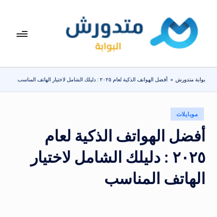
لتجاوز
لى
بوا
تعرف
لمحتوى
على
بة
اسعار
مت
الاجهزة
بوابة متدورش
»
أفضل الهواتف الذكية لعام ٢٠٢٥ : دليلك الشامل لاختيار الهاتف المناسب
المنزلية
دو
والموبايلات
ر
يومياً
نُشر
موبايلات
ش
في
أفضل الهواتف الذكية لعام
٢٠٢٥ : دليلك الشامل لاختيار
الهاتف المناسب