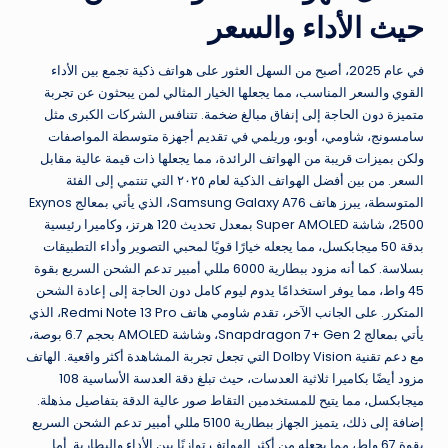
حيث الأداء والسعر
في عام 2025، أصبح من السهل العثور على هواتف ذكية تجمع بين الأداء
القوي والسعر المناسب، مما يجعلها الخيار المثالي لمن يبحثون عن تجربة
متميزة دون الحاجة إلى إنفاق مبالغ ضخمة. تتنافس الشركات الكبرى مثل
سامسونج، شاومي، أوبو، وريلمي في تقديم أجهزة متوسطة المواصفات
ولكن بميزات قريبة من الهواتف الرائدة، مما يجعلها ذات قيمة عالية مقابل
السعر. من بين أفضل الهواتف الذكية لعام ٢٠٢٥ التي تنتمي إلى الفئة
المتوسطة، يبرز هاتف Samsung Galaxy A76، الذي يأتي بمعالج Exynos
2500، شاشة Super AMOLED بمعدل تحديث 120 هرتز، وكاميرا رئيسية
بدقة 50 ميجابكسل، مما يجعله خيارًا قويًا لمحبي التصوير وأداء التطبيقات
بسلاسة. كما أنه مزود ببطارية 6000 مللي أمبير تدعم الشحن السريع بقوة
45 واط، مما يوفر استخدامًا يدوم ليوم كامل دون الحاجة إلى إعادة الشحن
المتكرر. على الجانب الآخر، تقدم شاومي هاتف Redmi Note 13 Pro، الذي
يأتي بمعالج Snapdragon 7+ Gen 2، وشاشة AMOLED بحجم 6.7 بوصة،
مع دعم تقنية Dolby Vision التي تجعل تجربة المشاهدة أكثر واقعية. الهاتف
مزود أيضًا بكاميرا ثلاثية العدسات، حيث تبلغ دقة العدسة الأساسية 108
ميجابكسل، مما يتيح للمستخدمين التقاط صور عالية الدقة بتفاصيل مذهلة.
إضافة إلى ذلك، يتميز الجهاز ببطارية 5100 مللي أمبير تدعم الشحن السريع
بقوة 67 واط، مما يجعله من أكثر الهواتف توازنًا بين الأداء والبطارية. أما