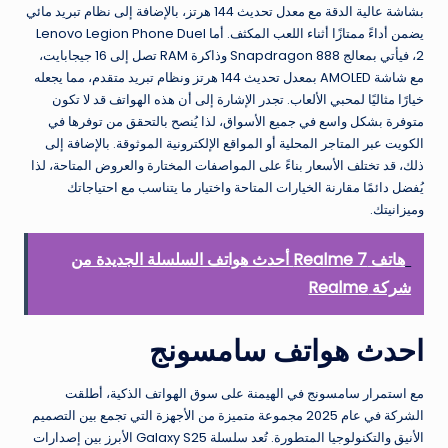
بشاشة عالية الدقة مع معدل تحديث 144 هرتز، بالإضافة إلى نظام تبريد مائي
يضمن أداءً ممتازًا أثناء اللعب المكثف. أما Lenovo Legion Phone Duel
2، فيأتي بمعالج Snapdragon 888 وذاكرة RAM تصل إلى 16 جيجابايت،
مع شاشة AMOLED بمعدل تحديث 144 هرتز ونظام تبريد متقدم، مما يجعله
خيارًا مثاليًا لمحبي الألعاب. تجدر الإشارة إلى أن هذه الهواتف قد لا تكون
متوفرة بشكل واسع في جميع الأسواق، لذا يُنصح بالتحقق من توفرها في
الكويت عبر المتاجر المحلية أو المواقع الإلكترونية الموثوقة. بالإضافة إلى
ذلك، قد تختلف الأسعار بناءً على المواصفات المختارة والعروض المتاحة، لذا
يُفضل دائمًا مقارنة الخيارات المتاحة واختيار ما يتناسب مع احتياجاتك
وميزانيتك.
هاتف Realme 7 أحدث هواتف السلسلة الجديدة من
شركة Realme
احدث هواتف سامسونج
مع استمرار سامسونج في الهيمنة على سوق الهواتف الذكية، أطلقت
الشركة في عام 2025 مجموعة متميزة من الأجهزة التي تجمع بين التصميم
الأنيق والتكنولوجيا المتطورة. تُعد سلسلة Galaxy S25 الأبرز بين إصدارات