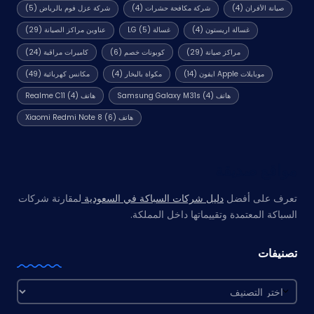
صيانة الأفران
(4)
شركة مكافحة حشرات
(4)
شركة عزل فوم بالرياض
(5)
غسالة اريستون
(4)
غسالة LG
(5)
عناوين مراكز الصيانة
(29)
مراكز صيانة
(29)
كوبونات خصم
(6)
كاميرات مراقبة
(24)
موبايلات Apple ايفون
(14)
مكواة بالبخار
(4)
مكانس كهربائية
(49)
هاتف Samsung Galaxy M31s
(4)
هاتف Realme C11
(4)
هاتف Xiaomi Redmi Note 8
(6)
مواقع صديقة
تعرف على أفضل
دليل شركات السباكة في السعودية
لمقارنة شركات
السباكة المعتمدة وتقييماتها داخل المملكة.
تصنيفات
تصنيفات