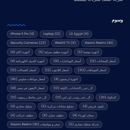
وسوم
iPhone 11 Pro
(4)
Laptop
(12)
LG Egypt
(9)
Security Cameras
(23)
WebOS TV
(6)
Xiaomi Redmi
(40)
أجهزة توشيبا
(5)
أجهزة تنظيف منزلية
(5)
أجهزة اكاي
(4)
أسعار السخانات
(12)
أسعار البوتاجازات
(14)
أجهزة كاسيل الكهربائية
(4)
أسعار الموبايلات
(312)
أسعار اللابتوب
(12)
أسعار الغسالات
(10)
اجهزة اريستون
(4)
أسعار موبايلات شاومي
(40)
ال_جى_الإعدادات_الأولية
(13)
اسعار الايفون في مصر
(14)
المكواة
(30)
ال_جى_ويب_او_اس
(13)
ال_جى_ماجيك_ريموت
(13)
تكييف فريش
(4)
تصليح سخانات مركزية
(5)
تسليك مجاري
(4)
سخان كهرباء
(4)
تنظيف منازل
(8)
تنظيف خزانات
(4)
شركة تسليك مجاري
(5)
سعر و مواصفات Xiaomi Redmi
(40)