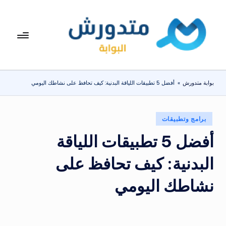
لتجاوز
لى
بوا
تعرف
لمحتوى
على
بة
اسعار
مت
الاجهزة
بوابة متدورش
»
أفضل 5 تطبيقات اللياقة البدنية: كيف تحافظ على نشاطك اليومي
المنزلية
دو
والموبايلات
ر
يومياً
نُشر
برامج وتطبيقات
ش
في
أفضل 5 تطبيقات اللياقة
البدنية: كيف تحافظ على
نشاطك اليومي