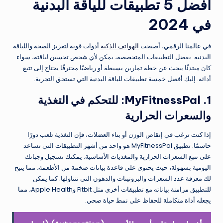
أفضل 5 تطبيقات للياقة البدنية
في 2024
في عالمنا الرقمي، أصبحت
الهواتف الذكية
أدوات قوية لتعزيز الصحة واللياقة
البدنية. بفضل التطبيقات المتخصصة، يمكن لأي شخص تحسين لياقته، سواء
كان مبتدئًا يبحث عن خطة تمارين بسيطة أو رياضيًا محترفًا يحتاج إلى تتبع
أدائه. إليك أفضل خمسة تطبيقات للياقة البدنية التي تستحق التجربة.
1. MyFitnessPal: للتحكم في التغذية
والسعرات الحرارية
إذا كنت ترغب في إنقاص الوزن أو بناء العضلات، فإن التغذية تلعب دورًا
حاسمًا. تطبيق MyFitnessPal هو واحد من أشهر التطبيقات التي تساعد
على تتبع السعرات الحرارية والمغذيات الأساسية. يمكنك تسجيل وجباتك
اليومية بسهولة، حيث يحتوي على قاعدة بيانات ضخمة من الأطعمة، مما يتيح
لك معرفة عدد السعرات والبروتينات والدهون التي تتناولها. كما يمكن
للتطبيق مزامنة بياناته مع تطبيقات أخرى مثل Fitbit وApple Health، مما
يجعله أداة متكاملة للحفاظ على نمط حياة صحي.