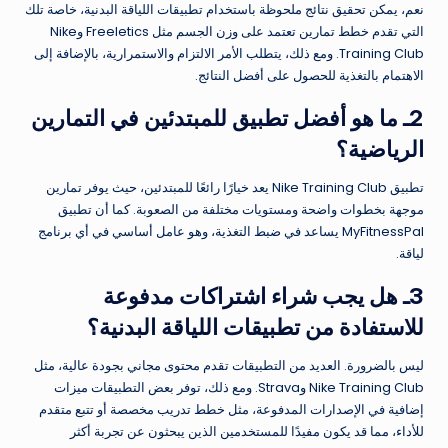
نعم، يمكن تحقيق نتائج ملحوظة باستخدام تطبيقات اللياقة البدنية، خاصة تلك
التي تقدم خطط تمارين تعتمد على وزن الجسم مثل Freeletics وNike
Training Club. ومع ذلك، يتطلب الأمر الالتزام والاستمرارية، بالإضافة إلى
الاهتمام بالتغذية للحصول على أفضل النتائج.
2ـ ما هو أفضل تطبيق للمبتدئين في التمارين
الرياضية؟
تطبيق Nike Training Club يعد خيارًا رائعًا للمبتدئين، حيث يوفر تمارين
موجهة بخطوات واضحة ومستويات مختلفة من الصعوبة. كما أن تطبيق
MyFitnessPal يساعد في ضبط التغذية، وهو عامل أساسي في أي برنامج
لياقة.
3ـ هل يجب شراء اشتراكات مدفوعة
للاستفادة من تطبيقات اللياقة البدنية؟
ليس بالضرورة. العديد من التطبيقات تقدم محتوى مجاني بجودة عالية، مثل
Nike Training Club وStrava. ومع ذلك، توفر بعض التطبيقات ميزات
إضافية في الإصدارات المدفوعة، مثل خطط تدريب مخصصة أو تتبع متقدم
للأداء، مما قد يكون مفيدًا للمستخدمين الذين يبحثون عن تجربة أكثر