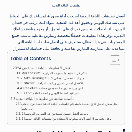
تطبيقات اللياقة البدنية
أفضل تطبيقات اللياقة البدنية أصبحت أداة ضرورية لمساعدتك على الحفاظ
على نشاطك اليومي وتحقيق أهدافك الصحية. سواء كنت ترغب في فقدان
الوزن، بناء العضلات، تحسين قدرتك على التحمل، أو مجرد متابعة نشاطك
البدني، توفر هذه التطبيقات خططًا مخصصة وتمارين تفاعلية تناسب جميع
المستويات. في هذا المقال، ستتعرف على أفضل تطبيقات اللياقة التي
تساعدك على ممارسة التمارين بفاعلية و تحافظ على حماسك للاستمرار.
Table of Contents
أفضل 5 تطبيقات للياقة البدنية في 2024
1. MyFitnessPal: للتحكم في التغذية والسعرات الحرارية
2. Nike Training Club: مدربك الشخصي المجاني
3. Strava: الأفضل لمحبي الجري وركوب الدراجات
4. Freeletics: لمن يريد تمارين مكثفة بدون معدات
5. Fitbit: لمراقبة النشاط اليومي والصحة العامة
3ـ أسئلة شائعة عن تطبيقات اللياقة البدنية
1ـ هل يمكن تحقيق نتائج حقيقية باستخدام تطبيقات اللياقة البدنية فقط دون الذهاب
إلى الجيم؟
2ـ ما هو أفضل تطبيق للمبتدئين في التمارين الرياضية؟
3ـ هل يجب شراء اشتراكات مدفوعة للاستفادة من تطبيقات اللياقة البدنية؟