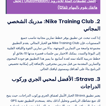
أفضل تطبيقات أتمتة للأندرويد (Automation) (لجعل
هاتفك يقوم بالمهام تلقائيًا)
2. Nike Training Club: مدربك الشخصي
المجاني
إذا كنت تبحث عن تطبيق يوفر خطط تمارين مجانية تناسب جميع
المستويات، فإن Nike Training Club هو الخيار المثالي. يقدم التطبيق
مجموعة واسعة من التمارين الموجهة، بدءًا من تمارين القوة واللياقة القلبية
إلى اليوغا والتمدد. يمكنك الاختيار بين جلسات قصيرة مدتها 10 دقائق أو
خطط تدريبية كاملة تمتد لعدة أسابيع. ما يميز هذا التطبيق هو جودة المحتوى
والتمارين المقدمة من قبل مدربين محترفين، بالإضافة إلى إمكانية تخصيص
البرنامج بناءً على أهدافك ومستوى لياقتك الحالي.
3. Strava: الأفضل لمحبي الجري وركوب
الدراجات
يعتبر تطبيق Strava الخيار الأمثل لعشاق الجري وركوب الدراجات، حيث يتيح
لك تتبع نشاطك الرياضي وتحليل أدائك بدقة. يستخدم التطبيق تقنية GPS
لتسجيل المسافة والسرعة والارتفاع، ويوفر لك بيانات تفصيلية تساعدك في