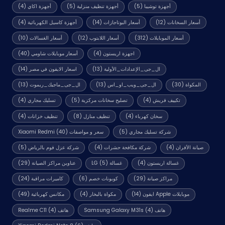
أجهزة توشيبا
(5)
أجهزة تنظيف منزلية
(5)
أجهزة اكاي
(4)
أسعار السخانات
(12)
أسعار البوتاجازات
(14)
أجهزة كاسيل الكهربائية
(4)
أسعار الموبايلات
(312)
أسعار اللابتوب
(12)
أسعار الغسالات
(10)
اجهزة اريستون
(4)
أسعار موبايلات شاومي
(40)
ال_جى_الإعدادات_الأولية
(13)
اسعار الايفون في مصر
(14)
المكواة
(30)
ال_جى_ويب_او_اس
(13)
ال_جى_ماجيك_ريموت
(13)
تكييف فريش
(4)
تصليح سخانات مركزية
(5)
تسليك مجاري
(4)
سخان كهرباء
(4)
تنظيف منازل
(8)
تنظيف خزانات
(4)
شركة تسليك مجاري
(5)
سعر و مواصفات Xiaomi Redmi
(40)
صيانة الأفران
(4)
شركة مكافحة حشرات
(4)
شركة عزل فوم بالرياض
(5)
غسالة اريستون
(4)
غسالة LG
(5)
عناوين مراكز الصيانة
(29)
مراكز صيانة
(29)
كوبونات خصم
(6)
كاميرات مراقبة
(24)
موبايلات Apple ايفون
(14)
مكواة بالبخار
(4)
مكانس كهربائية
(49)
هاتف Samsung Galaxy M31s
(4)
هاتف Realme C11
(4)