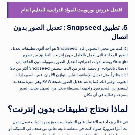
افضل عروض بوربوينت للمواد الدراسية للتعليم العام
5. تطبيق Snapseed : تعديل الصور بدون
اتصال
إذا كنت من محبي التصوير، فإن Snapseed هو أحد أقوى تطبيقات تعديل
الصور المجانية التي تعمل بالكامل بدون إنترنت. التطبيق من تطوير
Google ويقدم أدوات احترافية لتعديل الصور بسهولة، دون الحاجة إلى
الاتصال بالخوادم أو تحميل فلاتر من النت. يتضمن Snapseed أكثر من 25
أداة وفلتراً، مثل تعديل الإضاءة، التباين، توازن الألوان، قص الصور، إزالة
العيوب، وغير ذلك. كما يدعم تعديل الصور بصيغة RAW وهي ميزة متقدمة
للمصورين المحترفين. واجهته البسيطة تجعل من السهل تعديل الصور
بسرعة وفعالية في أي مكان.
لماذا نحتاج تطبيقات بدون إنترنت؟
في عالم يزداد فيه الاعتماد على التطبيقات، يصبح وجود أدوات تعمل بدون
نت أمرًا ضروريًا. سواء كنت في منطقة نائية، تعاني من ضعف في الشبكة، أو