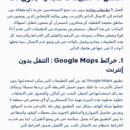
أفضل 5
تطبيقات مجانية
بدون نت تمنح المستخدمين تجربة ذكية وفعالة دون
الحاجة إلى الاتصال الدائم بالإنترنت، وهي مثالية للأشخاص الذين يعيشون في
مناطق ضعيفة التغطية، أو يسافرون باستمرار، أو يسعون لتقليل استهلاك
البيانات. في هذا المقال، سنستعرض مجموعة من التطبيقات التي تقدم أداءً
قويًا وتغطي مجالات متنوعة، من الترفيه والتعليم إلى الخرائط والترجمة. كل
هذه التطبيقات مجانية وتعمل بكفاءة حتى في وضع عدم الاتصال، مما يجعلها
أدوات لا غنى عنها في هاتفك الذكي.
1. خرائط Google Maps : التنقل بدون
إنترنت
تطبيق Google Maps يُعد من أهم التطبيقات التي يمكن استخدامها بدون
اتصال بالإنترنت. ما عليك سوى تحميل الخريطة التي تريدها مسبقًا، ويمكنك
بعد ذلك استخدامها في التنقل، البحث عن أماكن، والحصول على الاتجاهات
خطوة بخطوة. هذه الميزة مهمة جدًا للمسافرين أو لأي شخص في منطقة لا
تغطيها شبكة الهاتف بشكل جيد. التطبيق يوفر دقة عالية في تحديد المواقع
ويعرض تفاصيل الشوارع والمناطق الحيوية مثل محطات الوقود والمطاعم.
ما يميز التطبيق هو أنه يعمل بسلاسة حتى في وضع الطيران، كما يتم تحديث
الخرائط بانتظام عند الاتصال بالنت. من الأفضل تحميل الخرائط التي