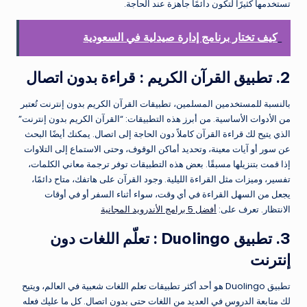
تستخدمها كثيرًا لتكون دائمًا جاهزة عند الحاجة.
كيف تختار برنامج إدارة صيدلية في السعودية
2. تطبيق القرآن الكريم : قراءة بدون اتصال
بالنسبة للمستخدمين المسلمين، تطبيقات القرآن الكريم بدون إنترنت تُعتبر
من الأدوات الأساسية. من أبرز هذه التطبيقات: “القرآن الكريم بدون إنترنت”
الذي يتيح لك قراءة القرآن كاملاً دون الحاجة إلى اتصال. يمكنك أيضًا البحث
عن سور أو آيات معينة، وتحديد أماكن الوقوف، وحتى الاستماع إلى التلاوات
إذا قمت بتنزيلها مسبقًا. بعض هذه التطبيقات توفر ترجمة معاني الكلمات،
تفسير، وميزات مثل القراءة الليلية. وجود القرآن على هاتفك، متاح دائمًا،
يجعل من السهل القراءة في أي وقت، سواء أثناء السفر أو في أوقات
الانتظار. تعرف على:
أفضل 5 برامج الأندرويد المجانية
3. تطبيق Duolingo : تعلّم اللغات دون
إنترنت
تطبيق Duolingo هو أحد أكثر تطبيقات تعلم اللغات شعبية في العالم، ويتيح
لك متابعة الدروس في العديد من اللغات حتى بدون اتصال. كل ما عليك فعله