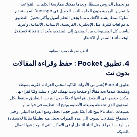
هو تحميل الدروس مسبقًا، وبعدها يمكنك ممارسة الكلمات، القواعد،
والتمارين اليومية بدون الحاجة للنت. الجميل في Duolingo أنه يستخدم
أسلوبًا ممتعًا يشبه الألعاب، مما يجعل التعلم أسهل وأكثر تحفيزًا. التطبيق
يدعم لغات كثيرة، مثل الإنجليزية، الفرنسية، الإسبانية، الألمانية، وغيرها.
يناسب كل المستويات من المبتدئ إلى المتقدم، ويُعد أداة فعالة لاستغلال
الوقت أثناء السفر أو الانتظار.
أفضل تطبيقات مفيدة مجانية
4. تطبيق Pocket : حفظ وقراءة المقالات
بدون نت
تطبيق Pocket يُعتبر من الأدوات الذكية لمحبي القراءة. فكرته بسيطة
ومفيدة: عندما تجد مقالًا أو صفحة ويب تهمك، لكن لا تملك وقتًا لقراءتها،
يمكنك حفظها في التطبيق لقراءتها لاحقًا بدون إنترنت. التطبيق يحتفظ بكل
المحتوى الذي تحفظه بصيغته الأصلية، ويتيح لك تنظيمه في قوائم أو
تصنيفات. Pocket يتيح لك أيضًا تغيير حجم الخط، وضع القراءة الليلي، وحتى
الاستماع للمقالات بصوت آلي. هذه الميزات تجعل منه تطبيقًا مثاليًا للاستفادة
من أوقات الفراغ، مثل أثناء التنقل أو في الأماكن التي لا يوجد فيها اتصال
بالشبكة.