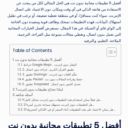
أفضل 5 تطبيقات مجانية بدون نت هي الحل المثالي لكل من يبحث عن
الاستفادة من هاتفه الذكي في أي وقت ومكان، دون الاعتماد على اتصال
الإنترنت. سواء كنت مسافرًا، أو في منطقة تغطية ضعيفة، أو ترغب في تقليل
استهلاك البيانات، فهذه التطبيقات تمنحك وظائف قوية ومفيدة دون الحاجة
إلى الواي فاي أو الشبكة. في هذا المقال، نستعرض أفضل الخيارات المجانية
التي تعمل بدون اتصال، وتغطي مجالات متنوعة مثل القراءة، الترجمة،
الملاحة، التعليم، والترفيه.
Table of Contents
أفضل 5 تطبيقات مجانية بدون نت
1. خرائط Google Maps : التنقل بدون إنترنت
2. تطبيق القرآن الكريم : قراءة بدون اتصال
3. تطبيق Duolingo : تعلّم اللغات دون إنترنت
4. تطبيق Pocket : حفظ وقراءة المقالات بدون نت
5. تطبيق Snapseed : تعديل الصور بدون اتصال
لماذا نحتاج تطبيقات بدون إنترنت؟
أسئله شائعه
1ـ هل فعلاً يمكن استخدام هذه التطبيقات بدون إنترنت بشكل كامل؟
2ـ هل التطبيقات بدون إنترنت تستهلك مساحة تخزين كبيرة؟
3ـ هل يمكن الاعتماد على هذه التطبيقات أثناء السفر أو في الأماكن المعزولة؟
أفضل 5 تطبيقات مجانية بدون نت