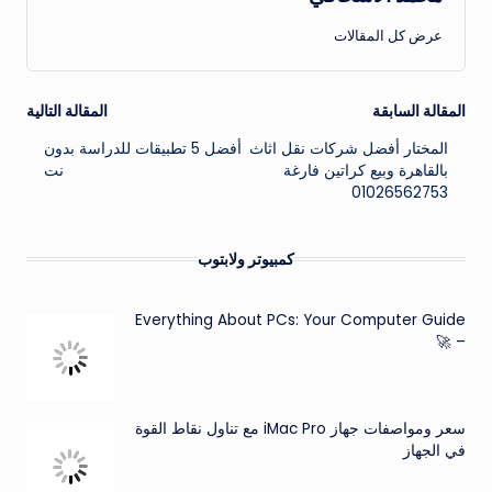
عرض كل المقالات
تصفّح
المقالة السابقة
المقالة التالية
المختار أفضل شركات نقل اثاث
أفضل 5 تطبيقات للدراسة بدون
المقالات
بالقاهرة وبيع كراتين فارغة
نت
01026562753
كمبيوتر ولابتوب
Everything About PCs: Your Computer Guide
– 🚀
سعر ومواصفات جهاز iMac Pro مع تناول نقاط القوة
في الجهاز