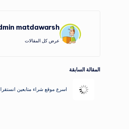
dmin matdawarsh
عرض كل المقالات
تصفّح
المقالة السابقة
المقالات
اسرع موقع شراء متابعين انستقرا