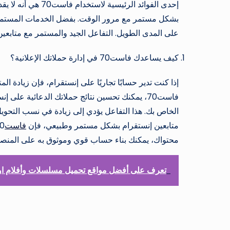
إحدى الفوائد الرئي
بشكل مستمر مع مرور الوقت. بفضل الخدمات المستمرة ا
على المدى الطويل. التفاعل الجيد والمستمر مع متابع
كيف يساعدك فاست70 في إدارة حملاتك الإعلانية؟
إذا كنت تدير حسابًا تجاريًا على إنستقرام، فإن زيادة ال
فاست70، يمكنك تحسين نتائج حملاتك الدعائية ع
الخاص بك. هذا التفاعل يؤدي إلى زيادة في نسب التحويل
متابعين إنستقرام بشكل مستمر وطبيعي، فإن
فاست
محتواك، يمكنك بناء حساب قوي وموثوق به على المنصة. ت
تعرف على أفضل مواقع تحميل مسلسلات وأفلام اون لاين - Cima4u - ال
العلامات: