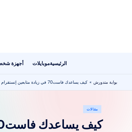
لتجاوز
لى
لمحتوى
الرئيسية
موبايلات
أجهزة شخص
بوابة متدورش
»
كيف يساعدك فاست70 في زيادة متابعين إنستقرام بشكل مستمر؟
نُشر
مقالات
في