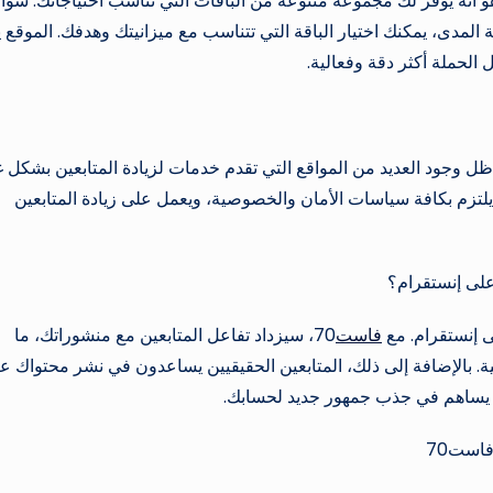
ست70 هو أنه يوفر لك مجموعة متنوعة من الباقات التي تناسب احتياجاتك. سوا
لمدى، يمكنك اختيار الباقة التي تتناسب مع ميزانيتك وهدفك. الموقع ي
 الحملة أكثر دقة وفعالية.
ل وجود العديد من المواقع التي تقدم خدمات لزيادة المتابعين بشكل غ
. الموقع يلتزم بكافة سياسات الأمان والخصوصية، ويعمل على زيادة المتابعين
لى إنستقرام؟
لى إنستقرام. مع
فاست
70، سيزداد تفاعل المتابعين مع منشوراتك، ما
. بالإضافة إلى ذلك، المتابعين الحقيقيين يساعدون في نشر محتواك عب
ا يساهم في جذب جمهور جديد لحسابك.
فاست70