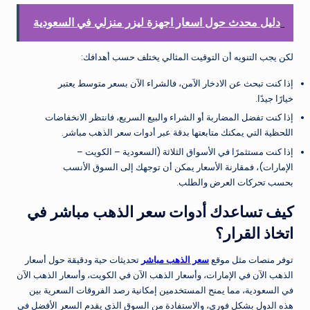
دليل محدث حول اسعار اجهزة ليزر منزلي في السعودية
لكن يجب التنويه أن التوقيت المثالي يختلف حسب أهدافك:
إذا كنت تبحث عن الادخار الآمن، فالشراء الآن بسعر متوسط يعتبر
خيارًا جيدًا.
إذا كنت تفضل المضاربة أو الشراء والبيع السريع، فانتظر الانخفاضات
اللحظية التي يمكنك متابعتها بدقة عبر أدوات سعر الذهب مباشر.
إذا كنت مستثمرًا في الأسواق الثلاثة (السعودية – الكويت –
الإمارات)، فمقارنة الأسعار يمكن أن توجهك إلى السوق الأنسب
بحسب تحركات العرض والطلب.
كيف تساعدك أدوات سعر الذهب مباشر في
اتخاذ القرار؟
توفر منصات مثل موقع
سعر الذهب مباشر
تحديثات حية ودقيقة حول أسعار
الذهب الآن في الإمارات، وأسعار الذهب الآن في الكويت، وأسعار الذهب الآن
في السعودية، مما يمنح المستخدمين إمكانية رصد الفروقات السعرية بين
هذه الدول بشكل فوري، والاستفادة من السوق الذي يقدم السعر الأفضل في