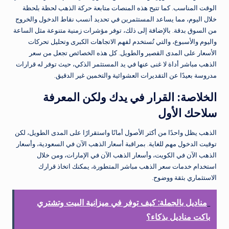
الوقت المناسب. كما تتيح هذه المنصات متابعة حركة الذهب لحظة بلحظة
خلال اليوم، مما يساعد المستثمرين في تحديد أنسب نقاط الدخول والخروج
من السوق بدقة. بالإضافة إلى ذلك، توفر مؤشرات زمنية متنوعة مثل الساعة
واليوم والأسبوع، والتي تُستخدم لفهم الاتجاهات الكبرى وتحليل تحركات
الأسعار على المدى القصير والطويل. كل هذه الخصائص تجعل من سعر
الذهب مباشر أداة لا غنى عنها في يد المستثمر الذكي، حيث توفر له قرارات
مدروسة بعيدًا عن التقديرات العشوائية والتخمين غير الدقيق.
الخلاصة: القرار في يدك ولكن المعرفة
سلاحك الأول
الذهب يظل واحدًا من أكثر الأصول أمانًا واستقرارًا على المدى الطويل، لكن
توقيت الدخول مهم للغاية. بمراقبة أسعار الذهب الآن في السعودية، وأسعار
الذهب الآن في الكويت، وأسعار الذهب الآن في الإمارات، ومن خلال
استخدام خدمات سعر الذهب مباشر المتطورة، يمكنك اتخاذ قرارك
الاستثماري بثقة ووضوح.
مناديل بالجملة: كيف توفر في ميزانية البيت وتشتري
باكت مناديل بذكاء؟