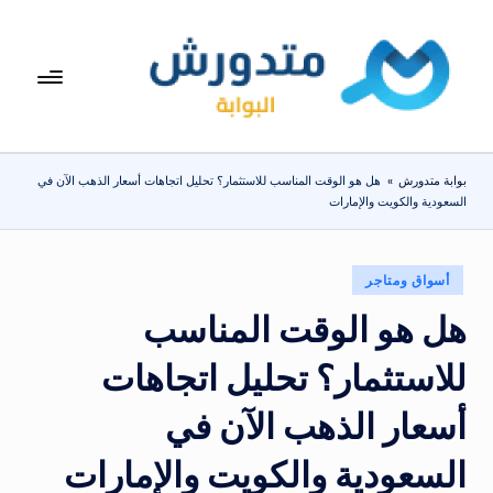
لتجاوز
لى
بوا
تعرف
لمحتوى
على
بة
اسعار
مت
الاجهزة
بوابة متدورش
»
هل هو الوقت المناسب للاستثمار؟ تحليل اتجاهات أسعار الذهب الآن في
المنزلية
دو
السعودية والكويت والإمارات
والموبايلات
ر
يومياً
ش
نُشر
أسواق ومتاجر
في
هل هو الوقت المناسب
للاستثمار؟ تحليل اتجاهات
أسعار الذهب الآن في
السعودية والكويت والإمارات