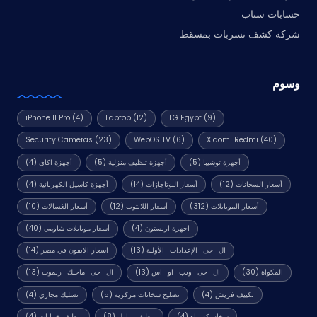
حسابات سناب
شركة كشف تسربات بمسقط
وسوم
iPhone 11 Pro
(4)
Laptop
(12)
LG Egypt
(9)
Security Cameras
(23)
WebOS TV
(6)
Xiaomi Redmi
(40)
أجهزة توشيبا
(5)
أجهزة تنظيف منزلية
(5)
أجهزة اكاي
(4)
أسعار السخانات
(12)
أسعار البوتاجازات
(14)
أجهزة كاسيل الكهربائية
(4)
أسعار الموبايلات
(312)
أسعار اللابتوب
(12)
أسعار الغسالات
(10)
اجهزة اريستون
(4)
أسعار موبايلات شاومي
(40)
ال_جى_الإعدادات_الأولية
(13)
اسعار الايفون في مصر
(14)
المكواة
(30)
ال_جى_ويب_او_اس
(13)
ال_جى_ماجيك_ريموت
(13)
تكييف فريش
(4)
تصليح سخانات مركزية
(5)
تسليك مجاري
(4)
سخان كهرباء
(4)
تنظيف منازل
(8)
تنظيف خزانات
(4)