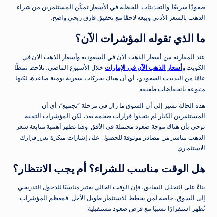
صعودًا سريعًا. والتحديثات اللحظية في الأسعار تمكّن المستثمرين من شراء
الذهب بالسعر الأدنى وبيعه لاحقًا مع تحقيق فارق ربحي واضح.
ما الذي تقوله المؤشرات الآن؟
عند المقارنة بين أسعار الذهب الآن في السعودية وأسعار الذهب الآن في
الكويت و
أسعار الذهب الآن في الإمارات
خلال الأسبوع الماضي، نلاحظ نمطًا
عامًا من التذبذب الصعودي، أي أن هناك تحركات سعرية يومية صاعدة، لكنها
متبوعة بانخفاضات طفيفة.
هذه الحالة تشير إلى أن السوق ما زال في مرحلة “تجميع”، أي أن
المستثمرين الكبار لم يتخذوا قرارات ضخمة بعد، لكن المؤشرات التقنية
توحي بأن هناك موجة صعود محتملة في الأفق. وهنا تظهر أهمية متابعة سعر
الذهب مباشر من مصادر موثوقة للحصول على إشارات مبكرة تعزز قرارك
الاستثماري.
هل الوقت مناسب للشراء؟ أم يجب الانتظار؟
بناءً على التحليل السابق، فإن الوقت الحالي يعتبر مناسبًا للدخول التدريجي
إلى السوق، خاصة لمن يخطط للاستثمار طويل الأجل. فمعظم المؤشرات
تُظهر استقرارًا نسبيًا مع فرص صعود مستقبلية.