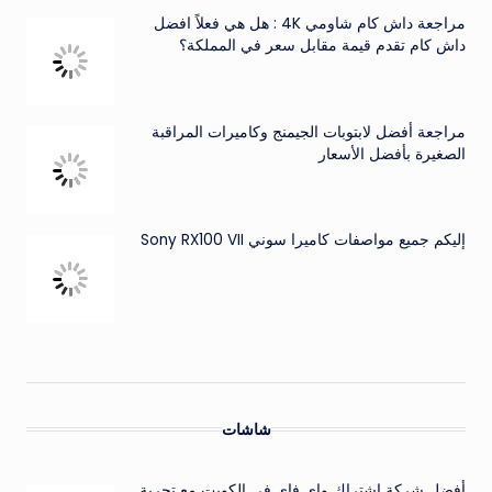
مراجعة داش كام شاومي 4K : هل هي فعلاً افضل
داش كام تقدم قيمة مقابل سعر في المملكة؟
مراجعة أفضل لابتوبات الجيمنج وكاميرات المراقبة
الصغيرة بأفضل الأسعار
إليكم جميع مواصفات كاميرا سوني Sony RX100 VII
شاشات
أفضل شركة اشتراك واي فاي في الكويت مع تجربة