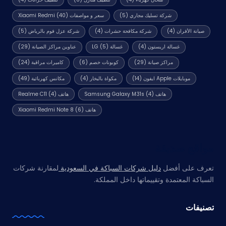
شركة تسليك مجاري
(5)
سعر و مواصفات Xiaomi Redmi
(40)
صيانة الأفران
(4)
شركة مكافحة حشرات
(4)
شركة عزل فوم بالرياض
(5)
غسالة اريستون
(4)
غسالة LG
(5)
عناوين مراكز الصيانة
(29)
مراكز صيانة
(29)
كوبونات خصم
(6)
كاميرات مراقبة
(24)
موبايلات Apple ايفون
(14)
مكواة بالبخار
(4)
مكانس كهربائية
(49)
هاتف Samsung Galaxy M31s
(4)
هاتف Realme C11
(4)
هاتف Xiaomi Redmi Note 8
(6)
مواقع صديقة
تعرف على أفضل
دليل شركات السباكة في السعودية
لمقارنة شركات
السباكة المعتمدة وتقييماتها داخل المملكة.
تصنيفات