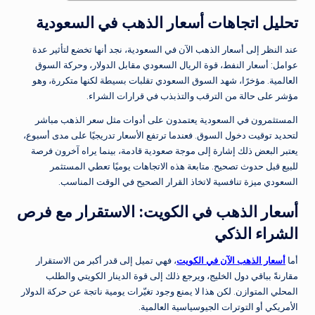
تحليل اتجاهات أسعار الذهب في السعودية
عند النظر إلى أسعار الذهب الآن في السعودية، نجد أنها تخضع لتأثير عدة
عوامل: أسعار النفط، قوة الريال السعودي مقابل الدولار، وحركة السوق
العالمية. مؤخرًا، شهد السوق السعودي تقلبات بسيطة لكنها متكررة، وهو
مؤشر على حالة من الترقب والتذبذب في قرارات الشراء.
المستثمرون في السعودية يعتمدون على أدوات مثل سعر الذهب مباشر
لتحديد توقيت دخول السوق. فعندما ترتفع الأسعار تدريجيًا على مدى أسبوع،
يعتبر البعض ذلك إشارة إلى موجة صعودية قادمة، بينما يراه آخرون فرصة
للبيع قبل حدوث تصحيح. متابعة هذه الاتجاهات يوميًا تعطي المستثمر
السعودي ميزة تنافسية لاتخاذ القرار الصحيح في الوقت المناسب.
أسعار الذهب في الكويت: الاستقرار مع فرص
الشراء الذكي
أما
أسعار الذهب الآن في الكويت
، فهي تميل إلى قدر أكبر من الاستقرار
مقارنةً بباقي دول الخليج، ويرجع ذلك إلى قوة الدينار الكويتي والطلب
المحلي المتوازن. لكن هذا لا يمنع وجود تغيّرات يومية ناتجة عن حركة الدولار
الأمريكي أو التوترات الجيوسياسية العالمية.