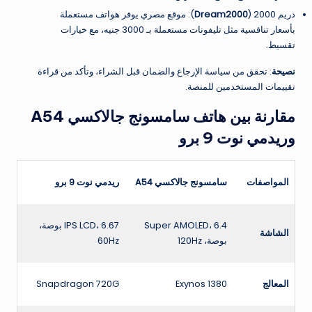
دريم 2000 (
Dream2000
): موقع مصري يوفر هواتف مستعملة
بأسعار تنافسية مثل تليفونات مستعملة بـ 3000 جنيه، مع خيارات
تقسيط.
نصيحة
: تحقق من سياسة الإرجاع والضمان قبل الشراء، وتأكد من قراءة
تقييمات المستخدمين للمنصة.
مقارنة بين هاتف سامسونج جالاكسي A54
وريدمي نوت 9 برو
المواصفات
سامسونج جالاكسي A54
ريدمي نوت 9 برو
Super AMOLED، 6.4
IPS LCD، 6.67 بوصة،
الشاشة
بوصة، 120Hz
60Hz
المعالج
Exynos 1380
Snapdragon 720G