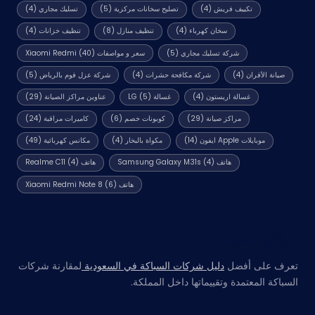
تكييف فريش
(4)
تصليح سخانات مركزية
(5)
تسليك مجاري
(4)
سخان كهرباء
(4)
تنظيف منازل
(8)
تنظيف خزانات
(4)
شركة تسليك مجاري
(5)
سعر و مواصفات Xiaomi Redmi
(40)
صيانة الأفران
(4)
شركة مكافحة حشرات
(4)
شركة عزل فوم بالرياض
(5)
غسالة اريستون
(4)
غسالة LG
(5)
عناوين مراكز الصيانة
(29)
مراكز صيانة
(29)
كوبونات خصم
(6)
كاميرات مراقبة
(24)
موبايلات Apple ايفون
(14)
مكواة بالبخار
(4)
مكانس كهربائية
(49)
هاتف Samsung Galaxy M31s
(4)
هاتف Realme C11
(4)
هاتف Xiaomi Redmi Note 8
(6)
مواقع صديقة
تعرف على أفضل
دليل شركات السباكة في السعودية
لمقارنة شركات
السباكة المعتمدة وتقييماتها داخل المملكة.