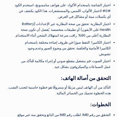
اختبار الشاشة باستخدام الأكواد: على هواتف سامسونج، استخدم الكود
#0# لاختبار الألوان، اللمس، والمستشعرات. هذا الكود يكشف عن
أي بكسلات ميتة أو مشاكل في العرض.
اختبار البطارية: تحقق من صحة البطارية عبر الإعدادات (Battery
Health على الآيفون) أو تطبيقات متخصصة. يُفضل أن تكون صحة
البطارية أعلى من 80%. راقب سرعة استهلاك الشحن أثناء الاستخدام.
اختبار الكاميرا: التقط صورًا في ظروف إضاءة مختلفة باستخدام
الكاميرا الأمامية والخلفية. تحقق من وضوح الصور وعدم وجود
تشويش.
اختبار الصوت: قم بتشغيل مقطع صوتي أو إجراء مكالمة للتأكد من
عمل السماعات والميكروفون بشكل جيد.
التحقق من أصالة الهاتف:
التأكد من أن الهاتف ليس مزيفًا أو مسروقًا هو خطوة حاسمة لتجنب النصب.
هذه الخطوة تحميك من الخسائر المالية.
الخطوات:
التحقق من رقم IMEI: اطلب رقم IMEI من البائع وتحقق منه عبر موقع