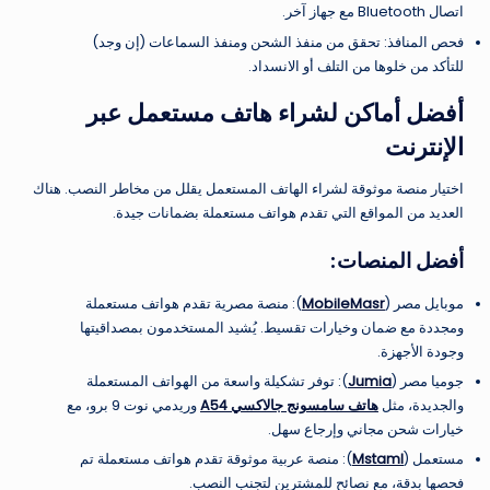
اتصال Bluetooth مع جهاز آخر.
فحص المنافذ: تحقق من منفذ الشحن ومنفذ السماعات (إن وجد)
للتأكد من خلوها من التلف أو الانسداد.
أفضل أماكن لشراء هاتف مستعمل عبر
الإنترنت
اختيار منصة موثوقة لشراء الهاتف المستعمل يقلل من مخاطر النصب. هناك
العديد من المواقع التي تقدم هواتف مستعملة بضمانات جيدة.
أفضل المنصات:
موبايل مصر (
MobileMasr
): منصة مصرية تقدم هواتف مستعملة
ومجددة مع ضمان وخيارات تقسيط. يُشيد المستخدمون بمصداقيتها
وجودة الأجهزة.
جوميا مصر (
Jumia
): توفر تشكيلة واسعة من الهواتف المستعملة
والجديدة، مثل
هاتف سامسونج جالاكسي A54
وريدمي نوت 9 برو، مع
خيارات شحن مجاني وإرجاع سهل.
مستعمل (
Mstaml
): منصة عربية موثوقة تقدم هواتف مستعملة تم
فحصها بدقة، مع نصائح للمشترين لتجنب النصب.