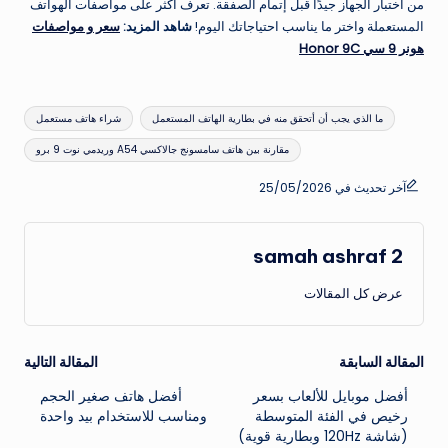
من اختبار الجهاز جيدًا قبل إتمام الصفقة. تعرف أكثر على مواصفات الهواتف
المستعملة واختر ما يناسب احتياجاتك اليوم!
شاهد المزيد:
سعر و مواصفات
هونر 9 سي Honor 9C
العلامات:
ما الذي يجب أن أتحقق منه في بطارية الهاتف المستعمل
شراء هاتف مستعمل
مقارنة بين هاتف سامسونج جالاكسي A54 وريدمي نوت 9 برو
آخر تحديث في 25/05/2026
samah ashraf 2
عرض كل المقالات
تصفّح
المقالة السابقة
المقالة التالية
أفضل موبايل للألعاب بسعر
أفضل هاتف صغير الحجم
المقالات
رخيص في الفئة المتوسطة
ومناسب للاستخدام بيد واحدة
(شاشة 120Hz وبطارية قوية)