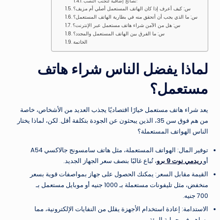
نصائح إضافية لتجنب النصب:
س: كيف أعرف إذا كان الهاتف المستعمل أصلي أم مزيف؟
س: ما الذي يجب أن أتحقق منه في بطارية الهاتف المستعمل؟
س: هل من الآمن شراء هاتف مستعمل عبر الإنترنت؟
س: ما الفرق بين الهاتف المستعمل والمجدد؟
الخاتمة
لماذا يفضل الناس شراء هاتف
مستعمل؟
يعد شراء هاتف مستعمل خيارًا اقتصاديًا يجذب العديد من الأشخاص، خاصة
من هم فوق سن 35، الذين يبحثون عن الجودة بتكلفة أقل. لكن، لماذا يختار
الناس الهواتف المستعملة؟
توفير المال: الهواتف المستعملة، مثل هاتف سامسونج جالاكسي A54
أو
ريدمي نوت 9 برو
، تُباع غالبًا بنصف سعر الجهاز الجديد.
القيمة مقابل السعر: يمكنك الحصول على جهاز بمواصفات قوية بسعر
منخفض، مثل تليفونات مستعملة بـ 1000 جنيه أو موبايل مستعمل بـ
700 جنيه.
الاستدامة: إعادة استخدام الأجهزة يقلل من النفايات الإلكترونية، مما
يساهم في حماية البيئة.