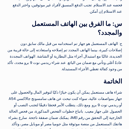
فحصه عند الاستلام. تجنب الدفع المسبق لأفراد غير موثوقين، واختر الدفع
عند الاستلام إن أمكن.
س: ما الفرق بين الهاتف المستعمل
والمجدد؟
ج: الهاتف المستعمل هو جهاز تم استخدامه من قبل مالك سابق دون
إصلاحات كبيرة، بينما الهاتف المجدد تم إصلاحه واستعادته إلى حالة قريبة من
الجديدة، غالبًا مع استبدال أجزاء مثل البطارية أو الشاشة. الهواتف المجددة
عادةً أغلى وتأتي مع ضمان من البائع. عند شراء ريدمي نوت 9 برو مجدد، تأكد
من وجود كفالة تغطي الأجزاء المستبدلة.
الخاتمة
شراء هاتف مستعمل يمكن أن يكون خيارًا ذكيًا لتوفير المال والحصول على
جهاز بمواصفات عالية، سواء كنت تبحث عن هاتف سامسونج جالاكسي A54
أو ريدمي نوت 9 برو. ومع ذلك، يتطلب الأمر فحصًا دقيقًا لتجنب النصب أو
الحصول على جهاز معيب. باتباع خطوات الفحص المذكورة، من فحص الحالة
الخارجية إلى التحقق من رقم IMEI، يمكنك ضمان صفقة ناجحة. سارع بشراء
هاتفك المستعمل من منصة موثوقة مثل جوميا مصر أو موبايل مصر، وتأكد