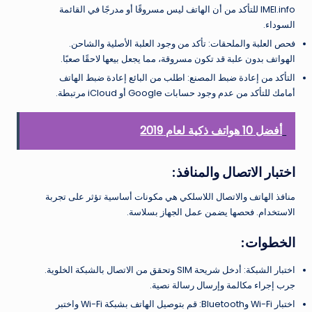
IMEI.info للتأكد من أن الهاتف ليس مسروقًا أو مدرجًا في القائمة
السوداء.
فحص العلبة والملحقات: تأكد من وجود العلبة الأصلية والشاحن.
الهواتف بدون علبة قد تكون مسروقة، مما يجعل بيعها لاحقًا صعبًا.
التأكد من إعادة ضبط المصنع: اطلب من البائع إعادة ضبط الهاتف
أمامك للتأكد من عدم وجود حسابات Google أو iCloud مرتبطة.
أفضل 10 هواتف ذكية لعام 2019
اختبار الاتصال والمنافذ:
منافذ الهاتف والاتصال اللاسلكي هي مكونات أساسية تؤثر على تجربة
الاستخدام. فحصها يضمن عمل الجهاز بسلاسة.
الخطوات:
اختبار الشبكة: أدخل شريحة SIM وتحقق من الاتصال بالشبكة الخلوية.
جرب إجراء مكالمة وإرسال رسالة نصية.
اختبار Wi-Fi وBluetooth: قم بتوصيل الهاتف بشبكة Wi-Fi واختبر