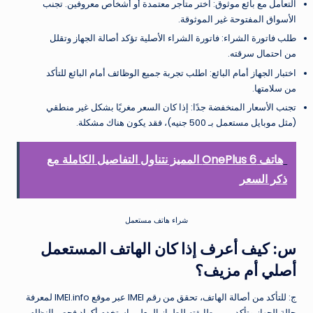
التعامل مع بائع موثوق: اختر متاجر معتمدة أو أشخاص معروفين. تجنب
الأسواق المفتوحة غير الموثوقة.
طلب فاتورة الشراء: فاتورة الشراء الأصلية تؤكد أصالة الجهاز وتقلل
من احتمال سرقته.
اختبار الجهاز أمام البائع: اطلب تجربة جميع الوظائف أمام البائع للتأكد
من سلامتها.
تجنب الأسعار المنخفضة جدًا: إذا كان السعر مغريًا بشكل غير منطقي
(مثل موبايل مستعمل بـ 500 جنيه)، فقد يكون هناك مشكلة.
هاتف OnePlus 6 المميز نتناول التفاصيل الكاملة مع
ذكر السعر
شراء هاتف مستعمل
س: كيف أعرف إذا كان الهاتف المستعمل
أصلي أم مزيف؟
ج: للتأكد من أصالة الهاتف، تحقق من رقم IMEI عبر موقع IMEI.info لمعرفة
حالة الجهاز وتأكد من مطابقته للطراز المعلن. استخدم أكواد فحص النظام