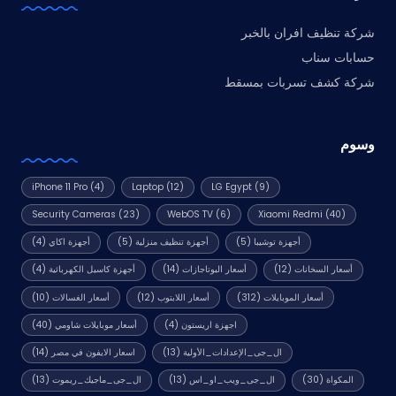
شركة تنظيف افران بالخبر
حسابات سناب
شركة كشف تسربات بمسقط
وسوم
iPhone 11 Pro
(4)
Laptop
(12)
LG Egypt
(9)
Security Cameras
(23)
WebOS TV
(6)
Xiaomi Redmi
(40)
أجهزة توشيبا
(5)
أجهزة تنظيف منزلية
(5)
أجهزة اكاي
(4)
أسعار السخانات
(12)
أسعار البوتاجازات
(14)
أجهزة كاسيل الكهربائية
(4)
أسعار الموبايلات
(312)
أسعار اللابتوب
(12)
أسعار الغسالات
(10)
اجهزة اريستون
(4)
أسعار موبايلات شاومي
(40)
ال_جى_الإعدادات_الأولية
(13)
اسعار الايفون في مصر
(14)
المكواة
(30)
ال_جى_ويب_او_اس
(13)
ال_جى_ماجيك_ريموت
(13)