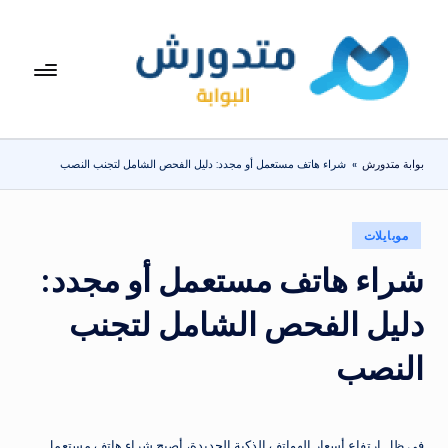
لتجاوز
لى
بوا
تعرف
لمحتوى
على
بة
اسعار
مت
الاجهزة
بوابة متدورش
»
شراء هاتف مستعمل أو مجدد: دليل الفحص الشامل لتجنب النصب
المنزلية
دو
والموبايلات
ر
يومياً
نُشر
موبايلات
ش
في
شراء هاتف مستعمل أو مجدد:
دليل الفحص الشامل لتجنب
النصب
في ظل ارتفاع أسعار الهواتف الذكية الجديدة، أصبح شراء هاتف مستعمل