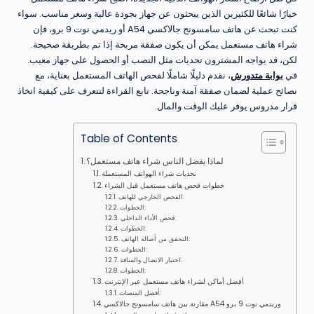
خيارًا شائعًا للكثيرين الذين يبحثون عن جهاز بجودة عالية وسعر مناسب. سواء
كنت تبحث عن هاتف سامسونج جالاكسي A54 أو ريدمي نوت 9 برو، فإن
شراء هاتف مستعمل يمكن أن يكون صفقة مربحة إذا تم بطريقة صحيحة.
لكن، قد يواجه المشترون تحديات مثل النصب أو الحصول على جهاز معيب.
في
بوابة متدورش
، نقدم دليلًا شاملًا لفحص الهاتف المستعمل بعناية، مع
نصائح عملية لضمان صفقة آمنة وناجحة. تابع القراءة لتتعرف على كيفية اتخاذ
قرار مدروس يوفر عليك الوقت والمال.
Table of Contents
لماذا يفضل الناس شراء هاتف مستعمل؟
تحديات شراء الهواتف المستعملة
خطوات فحص هاتف مستعمل قبل الشراء
الفحص الخارجي للهاتف:
الخطوات:
فحص الأداء الداخلي:
الخطوات:
التحقق من أصالة الهاتف:
الخطوات:
اختبار الاتصال والمنافذ:
الخطوات:
أفضل أماكن لشراء هاتف مستعمل عبر الإنترنت
أفضل المنصات:
مقارنة بين هاتف سامسونج جالاكسي A54 وريدمي نوت 9 برو