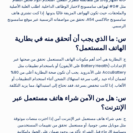
مثل #0# لهواتف سامسونج لاختبار الوظائف الداخلية. اطلب العلبة الأصلية
والملحقات، حيث تكون الهواتف المزيفة غالبًا بدونها. إذا كنت تشتري هاتف
سامسونج جالاكسي A54، تحقق من مواصفاته الرسمية عبر موقع سامسونج
الرسمي.
س: ما الذي يجب أن أتحقق منه في بطارية
الهاتف المستعمل؟
ج: البطارية هي أحد أهم مكونات الهاتف المستعمل. تحقق من صحتها عبر
الإعدادات (Battery Health على الآيفون) أو باستخدام تطبيقات مثل
AccuBattery على الأندرويد. يجب أن تكون صحة البطارية أعلى من 80%
لضمان أداء جيد. راقب سرعة استهلاك الشحن أثناء استخدام التطبيقات أو
الألعاب. إذا كانت تنخفض بسرعة، فقد تحتاج إلى استبدالها، مما يزيد التكلفة.
س: هل من الآمن شراء هاتف مستعمل عبر
الإنترنت؟
ج: نعم، شراء هاتف مستعمل عبر الإنترنت آمن إذا اخترت منصات موثوقة
مثل موبايل مصر، جوميا، أو مستعمل. تحقق من تقييمات المستخدمين
وسياسة الإرجاع قبل الشراء. تأكد من وجود ضمان على الجهاز وإمكانية