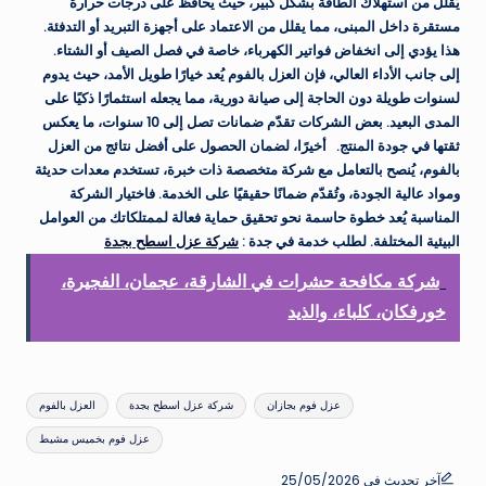
يُقلل من استهلاك الطاقة بشكل كبير، حيث يحافظ على درجات حرارة
مستقرة داخل المبنى، مما يقلل من الاعتماد على أجهزة التبريد أو التدفئة.
هذا يؤدي إلى انخفاض فواتير الكهرباء، خاصة في فصل الصيف أو الشتاء.
إلى جانب الأداء العالي، فإن العزل بالفوم يُعد خيارًا طويل الأمد، حيث يدوم
لسنوات طويلة دون الحاجة إلى صيانة دورية، مما يجعله استثمارًا ذكيًا على
المدى البعيد. بعض الشركات تقدّم ضمانات تصل إلى 10 سنوات، ما يعكس
ثقتها في جودة المنتج.
أخيرًا، لضمان الحصول على أفضل نتائج من العزل
بالفوم، يُنصح بالتعامل مع شركة متخصصة ذات خبرة، تستخدم معدات حديثة
ومواد عالية الجودة، وتُقدّم ضمانًا حقيقيًا على الخدمة. فاختيار الشركة
المناسبة يُعد خطوة حاسمة نحو تحقيق حماية فعالة لممتلكاتك من العوامل
البيئية المختلفة.
لطلب خدمة في جدة :
شركة عزل اسطح بجدة
شركة مكافحة حشرات في الشارقة، عجمان، الفجيرة،
خورفكان، كلباء، والذيد
العلامات:
عزل فوم بجازان
شركة عزل اسطح بجدة
العزل بالفوم
عزل فوم بخميس مشيط
آخر تحديث في 25/05/2026