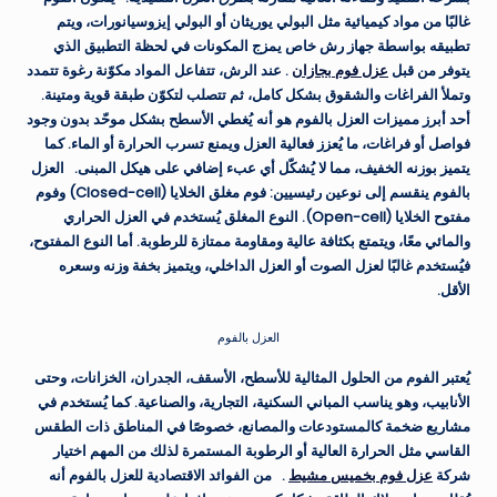
غالبًا من مواد كيميائية مثل البولي يوريثان أو البولي إيزوسيانورات، ويتم
تطبيقه بواسطة جهاز رش خاص يمزج المكونات في لحظة التطبيق الذي
يتوفر من قبل
عزل فوم بجازان
. عند الرش، تتفاعل المواد مكوّنة رغوة تتمدد
وتملأ الفراغات والشقوق بشكل كامل، ثم تتصلب لتكوّن طبقة قوية ومتينة.
أحد أبرز مميزات العزل بالفوم هو أنه يُغطي الأسطح بشكل موحّد بدون وجود
فواصل أو فراغات، ما يُعزز فعالية العزل ويمنع تسرب الحرارة أو الماء. كما
يتميز بوزنه الخفيف، مما لا يُشكّل أي عبء إضافي على هيكل المبنى.
العزل
بالفوم ينقسم إلى نوعين رئيسيين: فوم مغلق الخلايا (Closed-cell) وفوم
مفتوح الخلايا (Open-cell). النوع المغلق يُستخدم في العزل الحراري
والمائي معًا، ويتمتع بكثافة عالية ومقاومة ممتازة للرطوبة. أما النوع المفتوح،
فيُستخدم غالبًا لعزل الصوت أو العزل الداخلي، ويتميز بخفة وزنه وسعره
الأقل.
العزل بالفوم
يُعتبر الفوم من الحلول المثالية للأسطح، الأسقف، الجدران، الخزانات، وحتى
الأنابيب، وهو يناسب المباني السكنية، التجارية، والصناعية. كما يُستخدم في
مشاريع ضخمة كالمستودعات والمصانع، خصوصًا في المناطق ذات الطقس
القاسي مثل الحرارة العالية أو الرطوبة المستمرة لذلك من المهم اختيار
شركة
عزل فوم بخميس مشيط
.
من الفوائد الاقتصادية للعزل بالفوم أنه