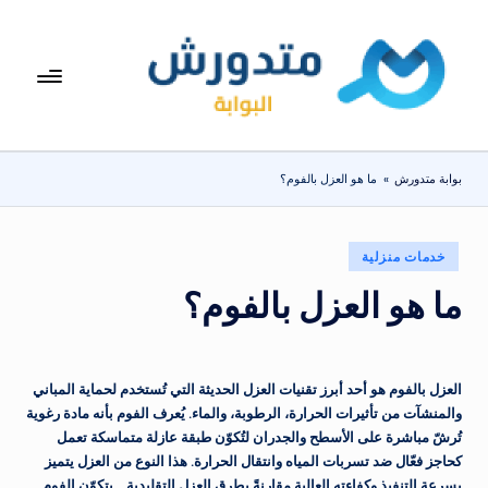
لتجاوز
لى
بوا
تعرف
لمحتوى
على
بة
اسعار
مت
الاجهزة
بوابة متدورش
»
ما هو العزل بالفوم؟
المنزلية
دو
والموبايلات
ر
يومياً
نُشر
خدمات منزلية
ش
في
ما هو العزل بالفوم؟
العزل بالفوم هو أحد أبرز تقنيات العزل الحديثة التي تُستخدم لحماية المباني
والمنشآت من تأثيرات الحرارة، الرطوبة، والماء. يُعرف الفوم بأنه مادة رغوية
تُرشّ مباشرة على الأسطح والجدران لتُكوّن طبقة عازلة متماسكة تعمل
كحاجز فعّال ضد تسربات المياه وانتقال الحرارة. هذا النوع من العزل يتميز
بسرعة التنفيذ وكفاءته العالية مقارنةً بطرق العزل التقليدية.
يتكوّن الفوم