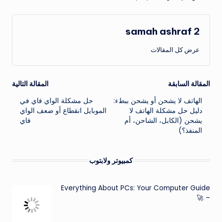
samah ashraf 2
عرض كل المقالات
تصفّح
المقالة السابقة
المقالة التالية
الهاتف لا يشحن أو يشحن ببطء:
حل مشكلة الواي فاي في
المقالات
دليل حل مشكلة الهاتف لا
الموبايل انقطاع أو ضعف الواي
يشحن (الكابل، الشاحن، أم
فاي
المنفذ؟)
كمبيوتر ولابتوب
Everything About PCs: Your Computer Guide
– 🚀