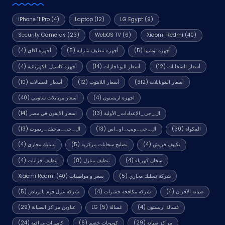
iPhone 11 Pro
(4)
Laptop
(12)
LG Egypt
(9)
Security Cameras
(23)
WebOS TV
(6)
Xiaomi Redmi
(40)
أجهزة توشيبا
(5)
أجهزة تنظيف منزلية
(5)
أجهزة اكاي
(4)
أسعار السخانات
(12)
أسعار البوتاجازات
(14)
أجهزة كاسيل الكهربائية
(4)
أسعار الموبايلات
(312)
أسعار اللابتوب
(12)
أسعار الغسالات
(10)
اجهزة اريستون
(4)
أسعار موبايلات شاومي
(40)
ال_جى_الإعدادات_الأولية
(13)
اسعار الايفون في مصر
(14)
المكواة
(30)
ال_جى_ويب_او_اس
(13)
ال_جى_ماجيك_ريموت
(13)
تكييف فريش
(4)
تصليح سخانات مركزية
(5)
تسليك مجاري
(4)
سخان كهرباء
(4)
تنظيف منازل
(8)
تنظيف خزانات
(4)
شركة تسليك مجاري
(5)
سعر و مواصفات Xiaomi Redmi
(40)
صيانة الأفران
(4)
شركة مكافحة حشرات
(4)
شركة عزل فوم بالرياض
(5)
غسالة اريستون
(4)
غسالة LG
(5)
عناوين مراكز الصيانة
(29)
مراكز صيانة
(29)
كوبونات خصم
(6)
كاميرات مراقبة
(24)