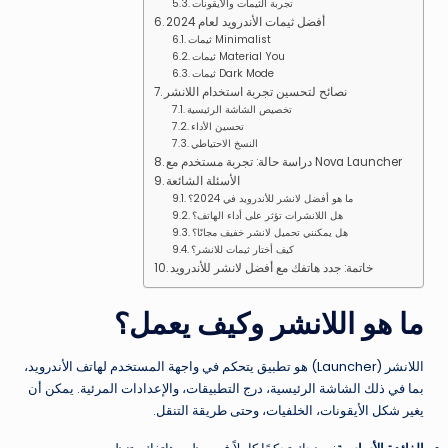
تجربة الثيمات والأيقونات
أفضل ثيمات الأندرويد لعام 2024
ثيمات Minimalist
ثيمات Material You
ثيمات Dark Mode
نصائح لتحسين تجربة استخدام اللانشر
تخصيص الشاشة الرئيسية
تحسين الأداء
النسخ الاحتياطي
دراسة حالة: تجربة مستخدم مع Nova Launcher
الأسئلة الشائعة
ما هو أفضل لانشر للأندرويد في 2024؟
هل اللانشرات تؤثر على أداء الهاتف؟
هل يمكنني تحميل لانشر خفيف مجانًا؟
كيف أختار ثيمات للانشر؟
خاتمة: جدد هاتفك مع أفضل لانشر للأندرويد
ما هو اللانشر وكيف يعمل؟
اللانشر (Launcher) هو تطبيق يتحكم في واجهة المستخدم لهاتف الأندرويد،
بما في ذلك الشاشة الرئيسية، درج التطبيقات، والإعدادات المرئية. يمكن أن
يغير شكل الأيقونات، الخلفيات، وحتى طريقة التنقل.