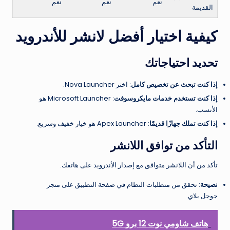
نعم
نعم
نعم
القديمة
كيفية اختيار أفضل لانشر للأندرويد
تحديد احتياجاتك
إذا كنت تبحث عن تخصيص كامل
: اختر Nova Launcher.
إذا كنت تستخدم خدمات مايكروسوفت
: Microsoft Launcher هو
الأنسب.
إذا كنت تملك جهازًا قديمًا
: Apex Launcher هو خيار خفيف وسريع.
التأكد من توافق اللانشر
تأكد من أن اللانشر متوافق مع إصدار الأندرويد على هاتفك.
نصيحة
: تحقق من متطلبات النظام في صفحة التطبيق على متجر
جوجل بلاي.
هاتف شاومي نوت 12 برو 5G