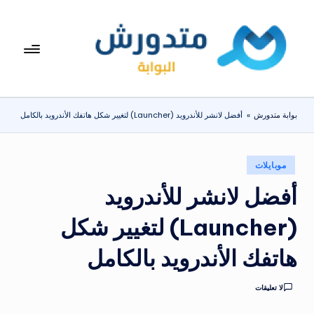
لتجاوز
لى
بوا
تعرف
لمحتوى
على
بة
اسعار
مت
الاجهزة
بوابة متدورش
»
أفضل لانشر للأندرويد (Launcher) لتغيير شكل هاتفك الأندرويد بالكامل
المنزلية
دو
والموبايلات
ر
يومياً
نُشر
موبايلات
ش
في
أفضل لانشر للأندرويد
(Launcher) لتغيير شكل
هاتفك الأندرويد بالكامل
لا تعليقات