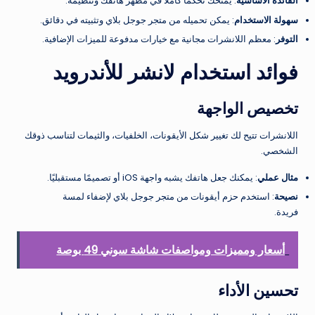
الفائدة الأساسية
: يمنحك تحكمًا كاملاً في مظهر هاتفك وتنظيمه.
سهولة الاستخدام
: يمكن تحميله من متجر جوجل بلاي وتثبيته في دقائق.
التوفر
: معظم اللانشرات مجانية مع خيارات مدفوعة للميزات الإضافية.
فوائد استخدام لانشر للأندرويد
تخصيص الواجهة
اللانشرات تتيح لك تغيير شكل الأيقونات، الخلفيات، والثيمات لتناسب ذوقك
الشخصي.
مثال عملي
: يمكنك جعل هاتفك يشبه واجهة iOS أو تصميمًا مستقبليًا.
نصيحة
: استخدم حزم أيقونات من متجر جوجل بلاي لإضفاء لمسة
فريدة.
أسعار ومميزات ومواصفات شاشة سوني 49 بوصة
تحسين الأداء