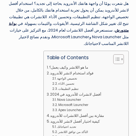
هل شعرت يومًا أن واجهة هاتفك الأندرويد بحاجة إلى تجديد؟ استخدام أفضل
لانشر للأندرويد يمكن أن يحول تجربة استخدام هاتفك بالكامل، من خلال
تخصيص الواجهة، تنظيم التطبيقات، وتحسين الأداء. اللانشرات هي تطبيقات
تتيح لك تغيير شكل الشاشة الرئيسية، الأيقونات، والثيمات بسهولة. في
بوابة
متدورش
، سنستعرض أفضل اللانشرات لعام 2024، مع التركيز على خيارات
مثل Nova Launcher وMicrosoft Launcher، ونقدم نصائح لاختيار
اللانشر المناسب لاحتياجاتك.
Table of Contents
ما هو اللانشر وكيف يعمل؟
فوائد استخدام لانشر للأندرويد
تخصيص الواجهة
تحسين الأداء
تنظيم التطبيقات
أفضل لانشرات للأندرويد في 2024
Nova Launcher
Microsoft Launcher
Apex Launcher
مقارنة بين أفضل اللانشرات للأندرويد
كيفية اختيار أفضل لانشر للأندرويد
تحديد احتياجاتك
التأكد من توافق اللانشر