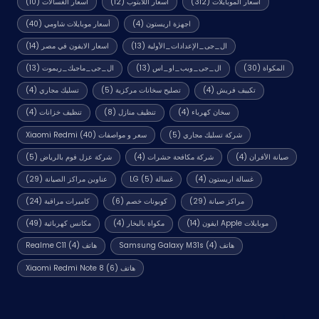
أسعار الموبايلات
(312)
أسعار اللابتوب
(12)
أسعار الغسالات
(10)
اجهزة اريستون
(4)
أسعار موبايلات شاومي
(40)
ال_جى_الإعدادات_الأولية
(13)
اسعار الايفون في مصر
(14)
المكواة
(30)
ال_جى_ويب_او_اس
(13)
ال_جى_ماجيك_ريموت
(13)
تكييف فريش
(4)
تصليح سخانات مركزية
(5)
تسليك مجاري
(4)
سخان كهرباء
(4)
تنظيف منازل
(8)
تنظيف خزانات
(4)
شركة تسليك مجاري
(5)
سعر و مواصفات Xiaomi Redmi
(40)
صيانة الأفران
(4)
شركة مكافحة حشرات
(4)
شركة عزل فوم بالرياض
(5)
غسالة اريستون
(4)
غسالة LG
(5)
عناوين مراكز الصيانة
(29)
مراكز صيانة
(29)
كوبونات خصم
(6)
كاميرات مراقبة
(24)
موبايلات Apple ايفون
(14)
مكواة بالبخار
(4)
مكانس كهربائية
(49)
هاتف Samsung Galaxy M31s
(4)
هاتف Realme C11
(4)
هاتف Xiaomi Redmi Note 8
(6)