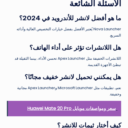
الأسئلة الشائعة
ما هو أفضل لانشر للأندرويد في 2024؟
Nova Launcher يُعتبر الأفضل بفضل خيارات التخصيص العالية وأدائه
السريع.
هل اللانشرات تؤثر على أداء الهاتف؟
اللانشرات الخفيفة مثل Apex Launcher تحسن الأداء، بينما الثقيلة قد
تبطئ الأجهزة القديمة.
هل يمكنني تحميل لانشر خفيف مجانًا؟
نعم، تطبيقات مثل Microsoft Launcher وApex Launcher مجانية
وخفيفة.
سعر ومواصفات موبايل Huawei Mate 20 Pro
كيف أختار ثيمات للانشر؟