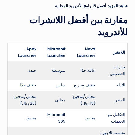
شاهد المزيد:
أفضل 5 برامج الأندرويد المجانية
مقارنة بين أفضل اللانشرات
للأندرويد
Apex
Microsoft
Nova
اللانشر
Launcher
Launcher
Launcher
خيارات
عالية جدًا
متوسطة
جيدة
التخصيص
الأداء
خفيف وسريع
سلس
خفيف جدًا
مجاني/مدفوع
مجاني/مدفوع
السعر
مجاني
(15 ريال)
(20 ريال)
التكامل مع
Microsoft
محدود
محدود
الخدمات
365
مناسب للأجهزة