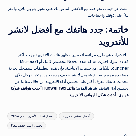
ابحث عن ثيمات متوافقة مع اللانشر الخاص بك على متجر جوجل بلاي، واختر
بناءً على ذوقك واحتياجاتك.
خاتمة: جدد هاتفك مع أفضل لانشر
للأندرويد
اللانشرات هي طريقة رائعة لتحسين مظهر هاتفك الأندرويد وجعله أكثر
كفاءة. سواء اخترت Nova Launcher لتخصيص كامل أو Microsoft
Launcher للتكامل مع خدمات الإنتاجية، فإن هذه التطبيقات ستمنحك تجربة
مستخدم مميزة. سارع بتحميل لانشر خفيف وسريع من متجر جوجل بلاي
لتحديث هاتفك. تعرف أكثر على تحسين أداء الأندرويد من خلال مقالنا عن
تحسين أداء الهاتف.
شاهد المزيد:
هاتف Huawei Y9a أحدث هواتف شركة
هواوي بأحدث شكل للهواتف الأندرويد
العلامات:
أفضل لانشر للأندرويد
أفضل ثيمات الأندرويد لعام 2024
تحميل لانشر خفيف مجانًا