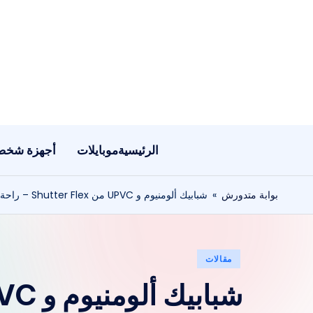
لتجاوز
لى
لمحتوى
الرئيسية
موبايلات
أجهزة شخص
بوابة متدورش
»
شبابيك ألومنيوم و UPVC من Shutter Flex – راحة، عزل، وأمان
نُشر
مقالات
في