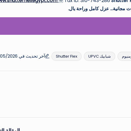
w.shutterflexegypt.com
🆔 Tax ID: 310-743-286
Shutter 
آخر تحديث في 25/05/2026
منيوم
شبابيك UPVC
Shutter Flex
المقالة التا