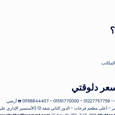
لمكاتب.
عر دلوقتي
📱 موبايل & واتساب: 01022900098 – 01011076333 – 01227757759 – 01551770000 – 01158844407 ☎️ أرضي:
0224700300 📍 العنوان: 21 شارع الطاقة – مدينة نصر – أعلى مطعم فرحات – الدور الثاني شقة 12 (الأسنسير الإداري