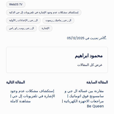
العلامات:
WebOS TV
إستكشاف مشكلات عدم وجود الإشارة في تلفزيونات إل جي الذكية
ال_جى_ماجيك_ريموت
ال_جى_الإعدادات_الأولية
الإشارة
ال_جى_ويب_او_اس
آخر تحديث في 05/12/2025
محمود ابراهيم
عرض كل المقالات
تصفّح
المقالة السابقة
المقالة التالية
مقارنة بين غسالة ال جي و
إستكشاف مشكلات عدم وجود
المقالات
سامسونج فوق اتوماتيك |
الإشارة في تلفزيونات إل جي |
مراجعات الاجهزة الكهربائية |
مشاهدة كاملة
Be Queen