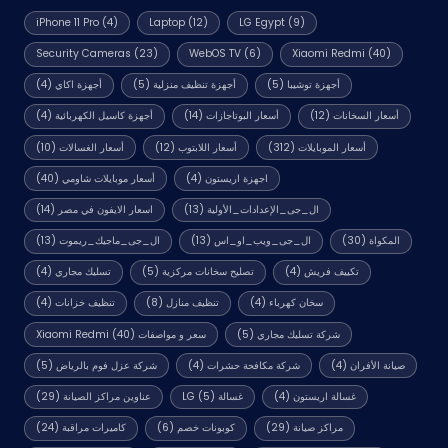
iPhone 11 Pro
(4)
Laptop
(12)
LG Egypt
(9)
Security Cameras
(23)
WebOS TV
(6)
Xiaomi Redmi
(40)
أجهزة توشيبا
(5)
أجهزة تنظيف منزلية
(5)
أجهزة اكاي
(4)
أسعار السخانات
(12)
أسعار البوتاجازات
(14)
أجهزة كاسيل الكهربائية
(4)
أسعار الموبايلات
(312)
أسعار اللابتوب
(12)
أسعار الغسالات
(10)
اجهزة اريستون
(4)
أسعار موبايلات شاومي
(40)
ال_جى_الإعدادات_الأولية
(13)
اسعار الايفون في مصر
(14)
المكواة
(30)
ال_جى_ويب_او_اس
(13)
ال_جى_ماجيك_ريموت
(13)
تكييف فريش
(4)
تصليح سخانات مركزية
(5)
تسليك مجاري
(4)
سخان كهرباء
(4)
تنظيف منازل
(8)
تنظيف خزانات
(4)
شركة تسليك مجاري
(5)
سعر و مواصفات Xiaomi Redmi
(40)
صيانة الأفران
(4)
شركة مكافحة حشرات
(4)
شركة عزل فوم بالرياض
(5)
غسالة اريستون
(4)
غسالة LG
(5)
عناوين مراكز الصيانة
(29)
مراكز صيانة
(29)
كوبونات خصم
(6)
كاميرات مراقبة
(24)