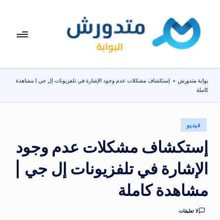
لتجاوز
لى
بوا
تعرف
لمحتوى
على
بة
اسعار
مت
الاجهزة
بوابة متدورش
»
إستكشاف مشكلات عدم وجود الإشارة في تلفزيونات إل جي | مشاهدة
المنزلية
دو
كاملة
والموبايلات
ر
يومياً
ش
نُشر
فيديو
في
إستكشاف مشكلات عدم وجود
الإشارة في تلفزيونات إل جي |
مشاهدة كاملة
لا تعليقات