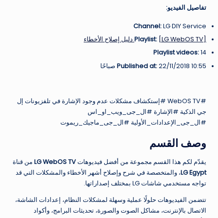
تفاصيل الفيديو:
Channel:
LG DIY Service
[LG WebOS TV] دليل إصلاح الأخطاء
Playlist:
Playlist videos:
14
22/11/2018 10:55 صباحًا
Published at:
#WebOS TV #إستكشاف مشكلات عدم وجود الإشارة في تلفزيونات إل
جي الذكية #الإشارة #ال_جى_ويب_او_اس
#ال_جى_الإعدادات_الأولية #ال_جى_ماجيك_ريموت
وصف القسم
يقدّم لكم هذا القسم مجموعة من أفضل فيديوهات
LG WebOS TV
من قناة
LG Egypt
، والمتخصصة في شرح وإصلاح أشهر الأخطاء والمشكلات التي قد
تواجه مستخدمي شاشات LG بمختلف إصداراتها.
تتضمن الفيديوهات حلولًا عملية وسهلة لمشكلات النظام، إعدادات الشاشة،
الاتصال بالإنترنت، مشاكل الصوت والصورة، تحديثات البرامج، وأكواد