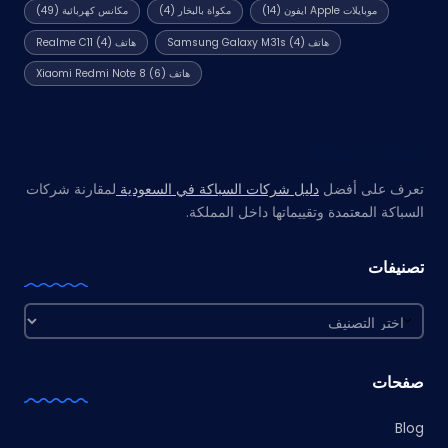
موبايلات Apple ايفون
(14)
مكواة بالبخار
(4)
مكانس كهربائية
(49)
هاتف Samsung Galaxy M31s
(4)
هاتف Realme C11
(4)
هاتف Xiaomi Redmi Note 8
(6)
مواقع صديقة
تعرف على أفضل
دليل شركات السباكة في السعودية
لمقارنة شركات
السباكة المعتمدة وتقييماتها داخل المملكة.
تصنيفات
تصنيفات
صفحات
Blog