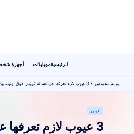
لتجاوز
لى
لمحتوى
الرئيسية
موبايلات
أجهزة شخص
بوابة متدورش
»
3 عيوب لازم تعرفها عن غسالة فريش فوق اوتوماتيك | مراجعات الاجهزة الكهربائية | Be Queen
نُشر
فيديو
في
3 عيوب لازم تعرفها