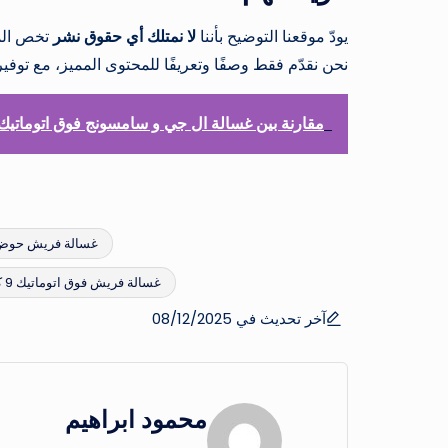
يودّ موقعنا التوضيح بأننا
لا نمتلك أي حقوق نشر
تخص المو
نحن نقدّم فقط وصفًا وتعريفًا للمحتوى المميز، مع توفي
مقارنة بين غسالة ال جي و سامسونج فوق اتوماتيك | مراجع
غسالة فريش حوض 
غسالة فريش فوق اتوماتيك 9 كيلو
العلامات:
آخر تحديث في 08/12/2025
محمود ابراهيم