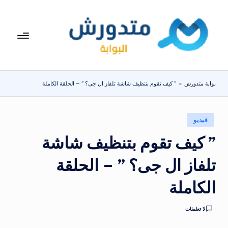
لتجاوز
لى
بوا
تعرف
لمحتوى
على
بة
اسعار
مت
الاجهزة
بوابة متدورش
»
” كيف تقوم بتنظيف شاشة تلفاز ال جى؟ ” – الحلقة الكاملة
المنزلية
دو
والموبايلات
ر
يومياً
نُشر
فيديو
ش
في
” كيف تقوم بتنظيف شاشة
تلفاز ال جى؟ ” – الحلقة
الكاملة
لا تعليقات