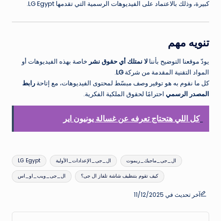
كبيرة، وذلك بالاعتماد على الفيديوهات الرسمية التي تقدمها LG Egypt.
تنويه مهم
يودّ موقعنا التوضيح بأننا
لا نمتلك أي حقوق نشر
خاصة بهذه الفيديوهات أو
المواد التقنية المقدمة من شركة
LG
.
كل ما نقوم به هو توفير وصف مبسّط لمحتوى الفيديوهات، مع إتاحة
رابط
المصدر الرسمي
احترامًا لحقوق الملكية الفكرية.
كل اللي هتحتاج تعرفه عن غسالة يونيون اير
العلامات:
ال_جى_ماجيك_ريموت
ال_جى_الإعدادات_الأولية
LG Egypt
كيف تقوم بتنظيف شاشة تلفاز ال جى؟
ال_جى_ويب_او_اس
آخر تحديث في 11/12/2025