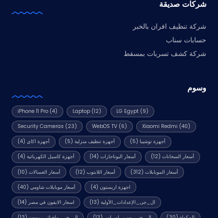
شركات صديقة
شركة تنظيف افران بالخبر
حسابات سناب
شركة كشف تسربات بمسقط
وسوم
iPhone 11 Pro
(4)
Laptop
(12)
LG Egypt
(9)
Security Cameras
(23)
WebOS TV
(6)
Xiaomi Redmi
(40)
أجهزة توشيبا
(5)
أجهزة تنظيف منزلية
(5)
أجهزة اكاي
(4)
أسعار السخانات
(12)
أسعار البوتاجازات
(14)
أجهزة كاسيل الكهربائية
(4)
أسعار الموبايلات
(312)
أسعار اللابتوب
(12)
أسعار الغسالات
(10)
اجهزة اريستون
(4)
أسعار موبايلات شاومي
(40)
ال_جى_الإعدادات_الأولية
(13)
اسعار الايفون في مصر
(14)
المكواة
(30)
ال_جى_ويب_او_اس
(13)
ال_جى_ماجيك_ريموت
(13)