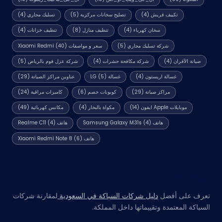
تكييف فريش
(4)
تصليح سخانات مركزية
(5)
تسليك مجاري
(4)
سخان كهرباء
(4)
تنظيف منازل
(8)
تنظيف خزانات
(4)
شركة تسليك مجاري
(5)
سعر و مواصفات Xiaomi Redmi
(40)
صيانة الأفران
(4)
شركة مكافحة حشرات
(4)
شركة عزل فوم بالرياض
(5)
غسالة اريستون
(4)
غسالة LG
(5)
عناوين مراكز الصيانة
(29)
مراكز صيانة
(29)
كوبونات خصم
(6)
كاميرات مراقبة
(24)
موبايلات Apple ايفون
(14)
مكواة بالبخار
(4)
مكانس كهربائية
(49)
هاتف Samsung Galaxy M31s
(4)
هاتف Realme C11
(4)
هاتف Xiaomi Redmi Note 8
(6)
مواقع صديقة
تعرف على أفضل
دليل شركات السباكة في السعودية
لمقارنة شركات
السباكة المعتمدة وتقييماتها داخل المملكة.