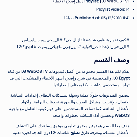
[LG WebOS TV] دليل إصلاح الأخطاء
Playlist:
Playlist videos:
14
05/12/2018 11:41 صباحًا
Published at:
#كيف تقوم بتنظيف شاشة تلفاز ال جى؟ #ال_جى_ويب_او_اس
#ال_جى_الإعدادات_الأولية #ال_جى_ماجيك_ريموت #LG Egypt
وصف القسم
يقدّم لكم هذا القسم مجموعة من أفضل فيديوهات
LG WebOS TV
من قناة
LG Egypt
، والمتخصصة في شرح وإصلاح أشهر الأخطاء والمشكلات التي قد
تواجه مستخدمي شاشات LG بمختلف إصداراتها.
تتضمن الفيديوهات حلولًا عملية وسهلة لمشكلات النظام، إعدادات الشاشة،
الاتصال بالإنترنت، مشاكل الصوت والصورة، تحديثات البرامج، وأكواد
الأعطال الشائعة. كما تساعد المستخدمين على فهم كيفية التعامل مع واجهة
WebOS
وتحسين أداء الشاشة بخطوات واضحة.
هدف هذا القسم هو توفير محتوى تعليمي موثوق يساعدك على اكتشاف
الأعطال بنفسك، ومعرفة طرق
تصليح
شاشات LG دون الحاجة لخبرة تقنية