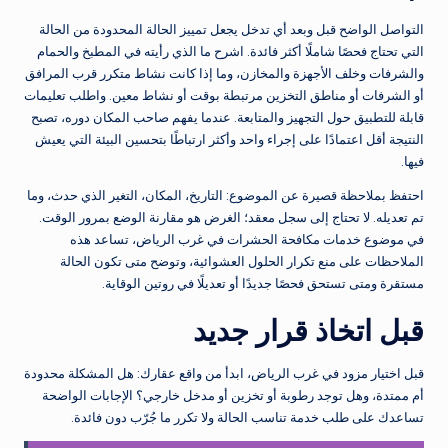
التواصل الواضح قبل وبعد أي تدخل يجعل تمييز الحالة المحدودة من الحالة
التي تحتاج فحصًا شاملًا أكثر فائدة. اشرح ما الذي رأيته في المطبخ والحمام
والشرفات وخلف الأجهزة والمخازن، وما إذا كانت نشاط متكرر قرب المرافق
أو الشرفات أو مناطق التخزين مرتبطة بوقت أو نشاط معين. واطلب تعليمات
قابلة للتطبيق حول التجهيز والمتابعة. عندما يفهم صاحب المكان دوره، تصبح
النتيجة أقل اعتمادًا على إجراء واحد وأكثر ارتباطًا بتحسين البيئة التي يعيش
فيها.
احتفظ بملاحظة قصيرة عن الموضوع: التاريخ، المكان، التغير الذي حدث، وما
تم تعديله. لا تحتاج إلى سجل معقد؛ الغرض هو مقارنة الوضع بمرور الوقت.
في موضوع خدمات مكافحة الحشرات في غرب الرياض، تساعد هذه
الملاحظات على منع تكرار الحلول العشوائية، وتوضح متى تكون الحالة
مستقرة ومتى تستحق فحصًا جديدًا أو تعديلًا في روتين الوقاية.
قبل اتخاذ قرار جديد
قبل اختيار مزود في غرب الرياض، ابدأ من واقع عقارك: هل المشكلة محدودة
أم ممتدة، وهل توجد رطوبة أو تخزين أو مدخل خارجي؟ الإجابات الواضحة
تساعدك على طلب خدمة تناسب الحالة ولا تكرر ما جُرّب دون فائدة.