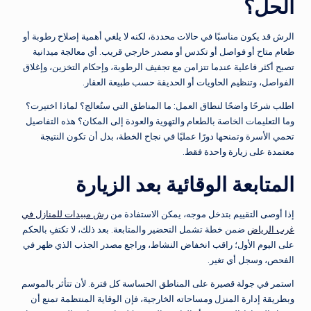
الحل؟
الرش قد يكون مناسبًا في حالات محددة، لكنه لا يلغي أهمية إصلاح رطوبة أو
طعام متاح أو فواصل أو تكدس أو مصدر خارجي قريب. أي معالجة ميدانية
تصبح أكثر فاعلية عندما تتزامن مع تجفيف الرطوبة، وإحكام التخزين، وإغلاق
الفواصل، وتنظيم الحاويات أو الحديقة حسب طبيعة العقار.
اطلب شرحًا واضحًا لنطاق العمل: ما المناطق التي ستُعالج؟ لماذا اختيرت؟
وما التعليمات الخاصة بالطعام والتهوية والعودة إلى المكان؟ هذه التفاصيل
تحمي الأسرة وتمنحها دورًا عمليًا في نجاح الخطة، بدل أن تكون النتيجة
معتمدة على زيارة واحدة فقط.
المتابعة الوقائية بعد الزيارة
إذا أوصى التقييم بتدخل موجه، يمكن الاستفادة من
رش مبيدات للمنازل في
غرب الرياض
ضمن خطة تشمل التحضير والمتابعة. بعد ذلك، لا تكتفِ بالحكم
على اليوم الأول؛ راقب انخفاض النشاط، وراجع مصدر الجذب الذي ظهر في
الفحص، وسجل أي تغير.
استمر في جولة قصيرة على المناطق الحساسة كل فترة. لأن تتأثر بالموسم
وبطريقة إدارة المنزل ومساحاته الخارجية، فإن الوقاية المنتظمة تمنع أن