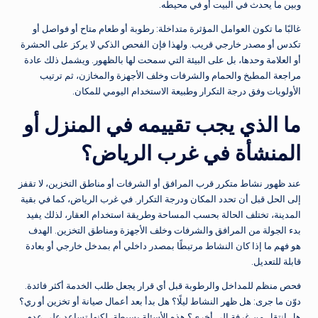
وبين ما يحدث في البيت أو في محيطه.
غالبًا ما تكون العوامل المؤثرة متداخلة: رطوبة أو طعام متاح أو فواصل أو
تكدس أو مصدر خارجي قريب. ولهذا فإن الفحص الذكي لا يركز على الحشرة
أو العلامة وحدها، بل على البيئة التي سمحت لها بالظهور. ويشمل ذلك عادة
مراجعة المطبخ والحمام والشرفات وخلف الأجهزة والمخازن، ثم ترتيب
الأولويات وفق درجة التكرار وطبيعة الاستخدام اليومي للمكان.
ما الذي يجب تقييمه في المنزل أو
المنشأة في غرب الرياض؟
عند ظهور نشاط متكرر قرب المرافق أو الشرفات أو مناطق التخزين، لا تقفز
إلى الحل قبل أن تحدد المكان ودرجة التكرار. في غرب الرياض، كما في بقية
المدينة، تختلف الحالة بحسب المساحة وطريقة استخدام العقار، لذلك يفيد
بدء الجولة من المرافق والشرفات وخلف الأجهزة ومناطق التخزين. الهدف
هو فهم ما إذا كان النشاط مرتبطًا بمصدر داخلي أم بمدخل خارجي أو بعادة
قابلة للتعديل.
فحص منظم للمداخل والرطوبة قبل أي قرار يجعل طلب الخدمة أكثر فائدة.
دوّن ما جرى: هل ظهر النشاط ليلًا؟ هل بدأ بعد أعمال صيانة أو تخزين أو ري؟
هل انتقل من غرفة إلى أخرى؟ هذه الأسئلة بسيطة، لكنها تساعد على عدم