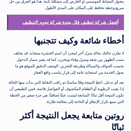
يتحول النشاط الموسمي أو العارض إلى مشكلة ثابتة. هذا هو الفرق بين حل
سريع وخطة تحافظ على المكان على المدى الأطول.
أفضل شركة تنظيف فلل بجدة شركة نجوم التنظيف
أخطاء شائعة وكيف تتجنبها
لا تقارن حالتك بحالة منزل آخر لمجرد أن اسم الحشرة متشابه. قد يختلف
سبب الظهور بين شقة ومنزل وفناء ومخزن، كما قد يتغير مسار الدخول
بحسب الحواف والسباكة وطريقة التخزين. الوصف الدقيق للموقع هو ما
يحول الخدمة من استجابة عامة إلى قرار يناسب واقع العقار.
بعد أي تدخل، اعطِ النتيجة وقتًا مناسبًا ثم راقب النقاط التي بدأت منها الحالة.
إذا بقيت الرطوبة أو الطعام المكشوف أو الفواصل قائمة، فمن الطبيعي أن
تكون النتيجة أقل ثباتًا. المتابعة ليست عبئًا إضافيًا؛ هي جزء صغير من الخطة
التي تمنع تكرار الإنفاق أو الحاجة إلى معالجة طارئة.
روتين متابعة يجعل النتيجة أكثر
ثباتًا