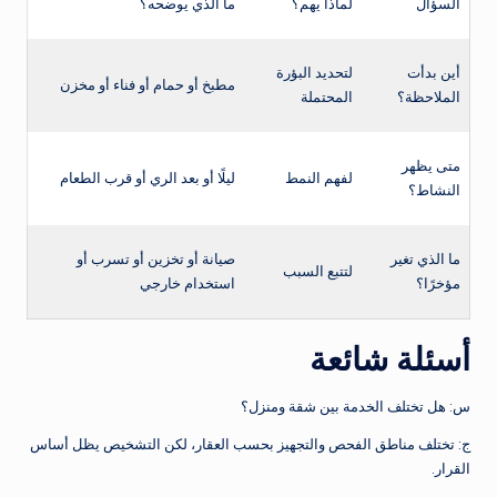
السؤال
لماذا يهم؟
ما الذي يوضحه؟
أين بدأت
لتحديد البؤرة
مطبخ أو حمام أو فناء أو مخزن
الملاحظة؟
المحتملة
متى يظهر
لفهم النمط
ليلًا أو بعد الري أو قرب الطعام
النشاط؟
ما الذي تغير
صيانة أو تخزين أو تسرب أو
لتتبع السبب
مؤخرًا؟
استخدام خارجي
أسئلة شائعة
س: هل تختلف الخدمة بين شقة ومنزل؟
ج: تختلف مناطق الفحص والتجهيز بحسب العقار، لكن التشخيص يظل أساس
القرار.