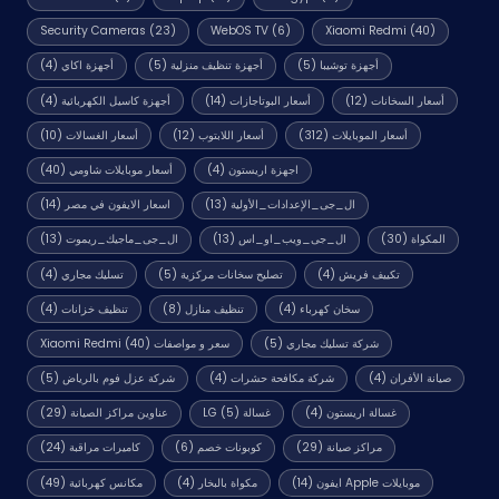
Security Cameras
(23)
WebOS TV
(6)
Xiaomi Redmi
(40)
أجهزة توشيبا
(5)
أجهزة تنظيف منزلية
(5)
أجهزة اكاي
(4)
أسعار السخانات
(12)
أسعار البوتاجازات
(14)
أجهزة كاسيل الكهربائية
(4)
أسعار الموبايلات
(312)
أسعار اللابتوب
(12)
أسعار الغسالات
(10)
اجهزة اريستون
(4)
أسعار موبايلات شاومي
(40)
ال_جى_الإعدادات_الأولية
(13)
اسعار الايفون في مصر
(14)
المكواة
(30)
ال_جى_ويب_او_اس
(13)
ال_جى_ماجيك_ريموت
(13)
تكييف فريش
(4)
تصليح سخانات مركزية
(5)
تسليك مجاري
(4)
سخان كهرباء
(4)
تنظيف منازل
(8)
تنظيف خزانات
(4)
شركة تسليك مجاري
(5)
سعر و مواصفات Xiaomi Redmi
(40)
صيانة الأفران
(4)
شركة مكافحة حشرات
(4)
شركة عزل فوم بالرياض
(5)
غسالة اريستون
(4)
غسالة LG
(5)
عناوين مراكز الصيانة
(29)
مراكز صيانة
(29)
كوبونات خصم
(6)
كاميرات مراقبة
(24)
موبايلات Apple ايفون
(14)
مكواة بالبخار
(4)
مكانس كهربائية
(49)