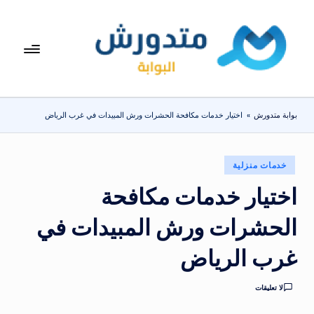
لتجاوز
لى
بوا
تعرف
لمحتوى
على
بة
اسعار
مت
الاجهزة
بوابة متدورش
»
اختيار خدمات مكافحة الحشرات ورش المبيدات في غرب الرياض
المنزلية
دو
والموبايلات
ر
يومياً
نُشر
خدمات منزلية
ش
في
اختيار خدمات مكافحة
الحشرات ورش المبيدات في
غرب الرياض
لا تعليقات