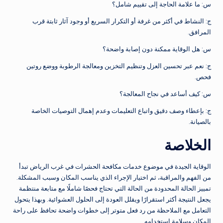
س: ما علامة الحاجة إلى تقييم شامل؟
ج: النشاط في أكثر من غرفة أو التكرار السريع أو وجود آثار ثابتة قرب
المرافق.
س: هل الوقاية ممكنة دون إصابة واضحة؟
ج: نعم عبر تحسين العزل وتنظيم التخزين ومعالجة الرطوبة ووضع روتين
فحص.
س: كيف أساعد في نجاح المعالجة؟
ج: بإعطاء وصف دقيق واتباع التعليمات وعدم إهمال التوصيات الخاصة
بالصيانة.
الخلاصة
الوقاية الجيدة في موضوع خدمات مكافحة الحشرات في غرب الرياض تبدأ
من الفهم والمراقبة، ثم اختيار الإجراء الذي يناسب المكان وسبب المشكلة.
تمييز الحالة المحدودة من الحالة التي تحتاج فحصًا شاملًا مع متابعة منتظمة
يجعل النتيجة أكثر استقرارًا ويقلل العودة إلى الحلول العشوائية. وبهذا يتحول
التعامل مع الملاحظة من رد فعل متوتر إلى خطوات واضحة تحافظ على راحة
المكان وسلامة استخدامه.