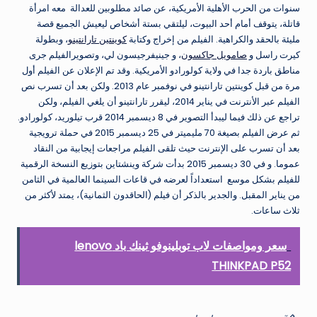
سنوات من الحرب الأهلية الأمريكية، عن صائد مطلوبين للعدالة معه امرأة
قاتلة، يتوقف أمام أحد البيوت، ليلتقي بستة أشخاص ليعيش الجميع قصة
مليئة بالحقد والكراهية. الفيلم من إخراج وكتابة
كوينتين تارانتينو
، وبطولة
كيرت راسل و
صامويل جاكسون
، و جينيفرجيسون لي، وتصويرالفيلم جرى
مناطق باردة جدا في ولاية كولورادو الأمريكية. وقد تم الإعلان عن الفيلم أول
مرة من قبل كوينتين تارانتينو في نوفمبر عام 2013. ولكن بعد أن تسرب نص
الفيلم عبر الأنترنت في يناير 2014، ليقرر تارانتينو أن يلغي الفيلم، ولكن
تراجع عن ذلك فيما ليبدأ التصوير في 8 ديسمبر 2014 قرب تيلوريد، كولورادو.
ثم عرض الفيلم بصيغة 70 مليميتر في 25 ديسمبر 2015 في حملة ترويجية
بعد أن تسرب على الإنترنت حيث تلقى الفيلم مراجعات إيجابية من النقاد
عموما. و في 30 ديسمبر 2015 بدأت شركة وينشتاين بتوزيع النسخة الرقمية
للفيلم بشكل موسع استعداداً لعرضه في قاعات السينما العالمية في الثامن
من يناير المقبل. والجدير بالذكر أن فيلم (الحاقدون الثمانية)، يمتد لأكثر من
ثلاث ساعات.
سعر ومواصفات لاب توبلينوفو ثينك باد lenovo
THINKPAD P52