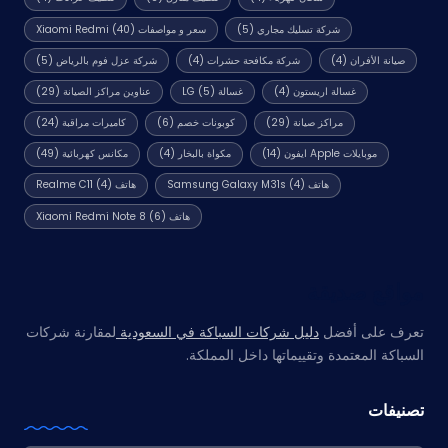
شركة تسليك مجاري
(5)
سعر و مواصفات Xiaomi Redmi
(40)
صيانة الأفران
(4)
شركة مكافحة حشرات
(4)
شركة عزل فوم بالرياض
(5)
غسالة اريستون
(4)
غسالة LG
(5)
عناوين مراكز الصيانة
(29)
مراكز صيانة
(29)
كوبونات خصم
(6)
كاميرات مراقبة
(24)
موبايلات Apple ايفون
(14)
مكواة بالبخار
(4)
مكانس كهربائية
(49)
هاتف Samsung Galaxy M31s
(4)
هاتف Realme C11
(4)
هاتف Xiaomi Redmi Note 8
(6)
مواقع صديقة
تعرف على أفضل
دليل شركات السباكة في السعودية
لمقارنة شركات
السباكة المعتمدة وتقييماتها داخل المملكة.
تصنيفات