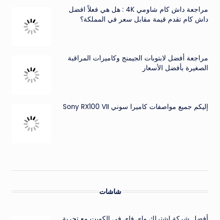
مراجعة داش كام شاومي 4K : هل هي فعلاً افضل
داش كام تقدم قيمة مقابل سعر في المملكة؟
مراجعة أفضل لابتوبات الجيمنج وكاميرات المراقبة
الصغيرة بأفضل الأسعار
إليكم جميع مواصفات كاميرا سوني Sony RX100 VII
شاشات
أفضل شركة اشتراك واي فاي في الكويت مع تجربة