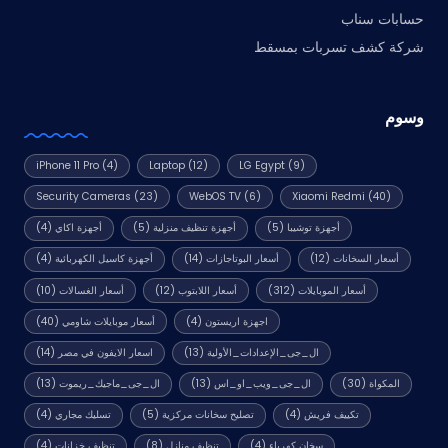
حسابات سناب
شركة كشف تسربات بمسقط
وسوم
iPhone 11 Pro
(4)
Laptop
(12)
LG Egypt
(9)
Security Cameras
(23)
WebOS TV
(6)
Xiaomi Redmi
(40)
أجهزة توشيبا
(5)
أجهزة تنظيف منزلية
(5)
أجهزة اكاي
(4)
أسعار السخانات
(12)
أسعار البوتاجازات
(14)
أجهزة كاسيل الكهربائية
(4)
أسعار الموبايلات
(312)
أسعار اللابتوب
(12)
أسعار الغسالات
(10)
اجهزة اريستون
(4)
أسعار موبايلات شاومي
(40)
ال_جى_الإعدادات_الأولية
(13)
اسعار الايفون في مصر
(14)
المكواة
(30)
ال_جى_ويب_او_اس
(13)
ال_جى_ماجيك_ريموت
(13)
تكييف فريش
(4)
تصليح سخانات مركزية
(5)
تسليك مجاري
(4)
سخان كهرباء
(4)
تنظيف منازل
(8)
تنظيف خزانات
(4)