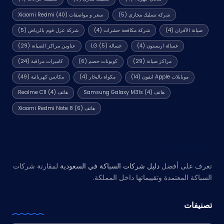
شركة تسليك مجاري
(5)
سعر و مواصفات Xiaomi Redmi
(40)
صيانة الأفران
(4)
شركة مكافحة حشرات
(4)
شركة عزل فوم بالرياض
(5)
غسالة اريستون
(4)
غسالة LG
(5)
عناوين مراكز الصيانة
(29)
مراكز صيانة
(29)
كوبونات خصم
(6)
كاميرات مراقبة
(24)
موبايلات Apple ايفون
(14)
مكواة بالبخار
(4)
مكانس كهربائية
(49)
هاتف Samsung Galaxy M31s
(4)
هاتف Realme C11
(4)
هاتف Xiaomi Redmi Note 8
(6)
مواقع صديقة
تعرف على أفضل
دليل شركات السباكة في السعودية
لمقارنة شركات
السباكة المعتمدة وتقييماتها داخل المملكة.
تصنيفات