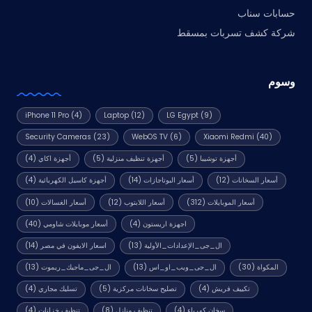
حسابات سناب
شركة كشف تسربات بمسقط
وسوم
iPhone 11 Pro
(4)
Laptop
(12)
LG Egypt
(9)
Security Cameras
(23)
WebOS TV
(6)
Xiaomi Redmi
(40)
أجهزة توشيبا
(5)
أجهزة تنظيف منزلية
(5)
أجهزة اكاي
(4)
أسعار السخانات
(12)
أسعار البوتاجازات
(14)
أجهزة كاسيل الكهربائية
(4)
أسعار الموبايلات
(312)
أسعار اللابتوب
(12)
أسعار الغسالات
(10)
اجهزة اريستون
(4)
أسعار موبايلات شاومي
(40)
ال_جى_الإعدادات_الأولية
(13)
اسعار الايفون في مصر
(14)
المكواة
(30)
ال_جى_ويب_او_اس
(13)
ال_جى_ماجيك_ريموت
(13)
تكييف فريش
(4)
تصليح سخانات مركزية
(5)
تسليك مجاري
(4)
سخان كهرباء
(4)
تنظيف منازل
(8)
تنظيف خزانات
(4)