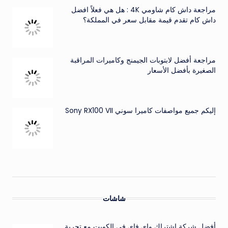
مراجعة داش كام شاومي 4K : هل هي فعلاً افضل
داش كام تقدم قيمة مقابل سعر في المملكة؟
مراجعة أفضل لابتوبات الجيمنج وكاميرات المراقبة
الصغيرة بأفضل الأسعار
إليكم جميع مواصفات كاميرا سوني Sony RX100 VII
شاشات
أفضل شركة اشتراك واي فاي في الكويت مع تجربة