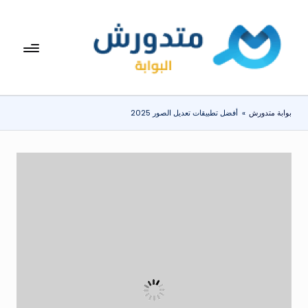
لتجاوز
لى
بوا
تعرف
لمحتوى
على
بة
اسعار
مت
الاجهزة
بوابة متدورش
»
أفضل تطبيقات تعديل الصور 2025
المنزلية
دو
والموبايلات
ر
يومياً
ش