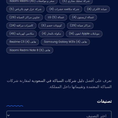
شركة تسليك مجاري
(5)
سعر و مواصفات Xiaomi Redmi
(40)
صيانة الأفران
(4)
شركة مكافحة حشرات
(4)
شركة عزل فوم بالرياض
(5)
غسالة اريستون
(4)
غسالة LG
(5)
عناوين مراكز الصيانة
(29)
مراكز صيانة
(29)
كوبونات خصم
(6)
كاميرات مراقبة
(24)
موبايلات Apple ايفون
(14)
مكواة بالبخار
(4)
مكانس كهربائية
(49)
هاتف Samsung Galaxy M31s
(4)
هاتف Realme C11
(4)
هاتف Xiaomi Redmi Note 8
(6)
مواقع صديقة
تعرف على أفضل
دليل شركات السباكة في السعودية
لمقارنة شركات
السباكة المعتمدة وتقييماتها داخل المملكة.
تصنيفات
تصنيفات