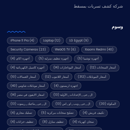
شركة كشف تسربات بمسقط
وسوم
iPhone 11 Pro
(4)
Laptop
(12)
LG Egypt
(9)
Security Cameras
(23)
WebOS TV
(6)
Xiaomi Redmi
(40)
أجهزة توشيبا
(5)
أجهزة تنظيف منزلية
(5)
أجهزة اكاي
(4)
أسعار السخانات
(12)
أسعار البوتاجازات
(14)
أجهزة كاسيل الكهربائية
(4)
أسعار الموبايلات
(312)
أسعار اللابتوب
(12)
أسعار الغسالات
(10)
اجهزة اريستون
(4)
أسعار موبايلات شاومي
(40)
ال_جى_الإعدادات_الأولية
(13)
اسعار الايفون في مصر
(14)
المكواة
(30)
ال_جى_ويب_او_اس
(13)
ال_جى_ماجيك_ريموت
(13)
تكييف فريش
(4)
تصليح سخانات مركزية
(5)
تسليك مجاري
(4)
سخان كهرباء
(4)
تنظيف منازل
(8)
تنظيف خزانات
(4)