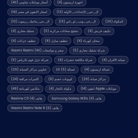
اجهزة اريستون
(4)
أسعار موبايلات شاومي
(40)
ال_جى_الإعدادات_الأولية
(13)
اسعار الايفون في مصر
(14)
المكواة
(30)
ال_جى_ويب_او_اس
(13)
ال_جى_ماجيك_ريموت
(13)
تكييف فريش
(4)
تصليح سخانات مركزية
(5)
تسليك مجاري
(4)
سخان كهرباء
(4)
تنظيف منازل
(8)
تنظيف خزانات
(4)
شركة تسليك مجاري
(5)
سعر و مواصفات Xiaomi Redmi
(40)
صيانة الأفران
(4)
شركة مكافحة حشرات
(4)
شركة عزل فوم بالرياض
(5)
غسالة اريستون
(4)
غسالة LG
(5)
عناوين مراكز الصيانة
(29)
مراكز صيانة
(29)
كوبونات خصم
(6)
كاميرات مراقبة
(24)
موبايلات Apple ايفون
(14)
مكواة بالبخار
(4)
مكانس كهربائية
(49)
هاتف Samsung Galaxy M31s
(4)
هاتف Realme C11
(4)
هاتف Xiaomi Redmi Note 8
(6)
مواقع صديقة