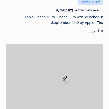
نُشر
أجهزة شخصية
في
Admin matdawarsh
17/09/2021
تمّ
النشر
Apple iPhone 11 Pro, iPhone11 Pro was launched in
بواسطة
September 2019 by Apple . The…
إقرأ المزيد