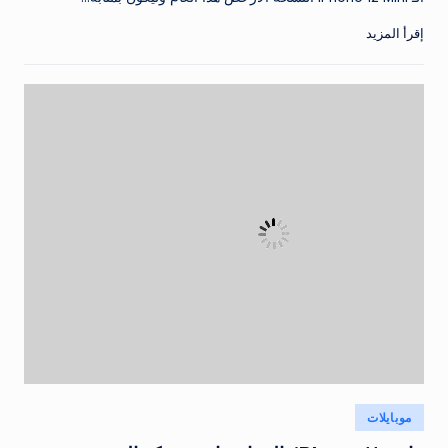
إقرأ المزيد
نُشر
موبايلات
في