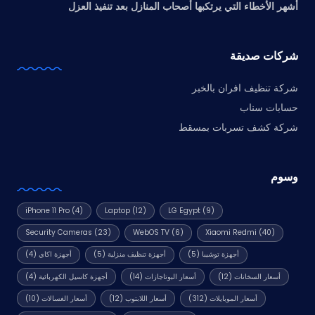
أشهر الأخطاء التي يرتكبها أصحاب المنازل بعد تنفيذ العزل
شركات صديقة
شركة تنظيف افران بالخبر
حسابات سناب
شركة كشف تسربات بمسقط
وسوم
iPhone 11 Pro
(4)
Laptop
(12)
LG Egypt
(9)
Security Cameras
(23)
WebOS TV
(6)
Xiaomi Redmi
(40)
أجهزة توشيبا
(5)
أجهزة تنظيف منزلية
(5)
أجهزة اكاي
(4)
أسعار السخانات
(12)
أسعار البوتاجازات
(14)
أجهزة كاسيل الكهربائية
(4)
أسعار الموبايلات
(312)
أسعار اللابتوب
(12)
أسعار الغسالات
(10)