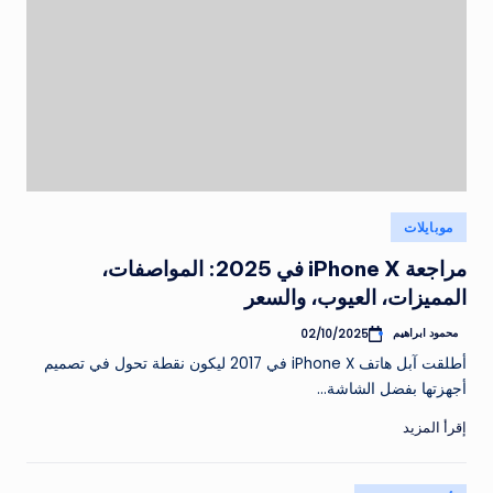
نُشر
موبايلات
في
مراجعة iPhone X في 2025: المواصفات،
المميزات، العيوب، والسعر
محمود ابراهيم
02/10/2025
تمّ
النشر
أطلقت آبل هاتف iPhone X في 2017 ليكون نقطة تحول في تصميم
بواسطة
أجهزتها بفضل الشاشة…
إقرأ المزيد