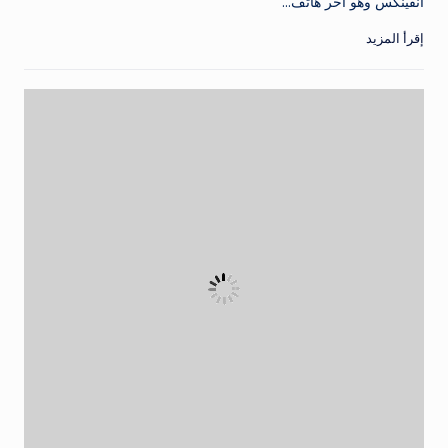
انفينكس وهو أخر هاتف…
إقرأ المزيد